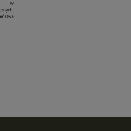
mi. W
znych,
zeństwa