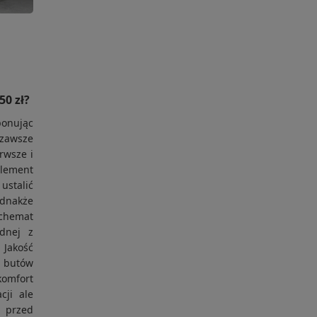
50 zł?
ponując
awsze
rwsze i
element
ustalić
dnakże
chemat
dnej z
akość
 butów
komfort
cji ale
 przed