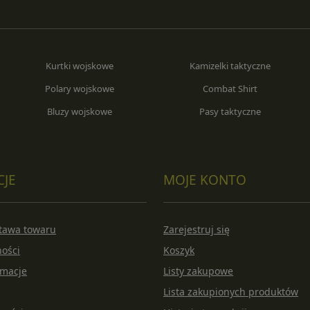
Kurtki wojskowe
Kamizelki taktyczne
Polary wojskowe
Combat Shirt
Bluzy wojskowe
Pasy taktyczne
CJE
MOJE KONTO
stawa towaru
Zarejestruj się
ności
Koszyk
amacje
Listy zakupowe
Lista zakupionych produktów