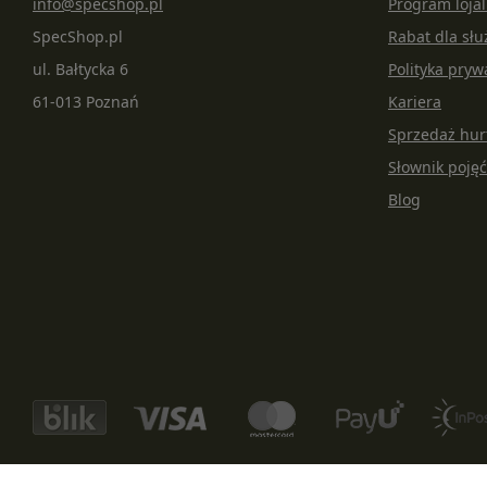
info@specshop.pl
Program loja
SpecShop.pl
Rabat dla s
ul. Bałtycka 6
Polityka pryw
61-013 Poznań
Kariera
Sprzedaż hu
Słownik pojęć
Blog