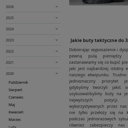
2026
2025
2024
Jakie buty taktyczne do 3
2023
Dobierając wyposażenie i dys
2022
pewną pulą pieniędzy z
zastanawiamy się co kupić pie
2021
jaki jest najbardziej istotny 
2020
naszego ekwipunku. Trudno 
jednoznaczny priorytet je
Październik
gdybyśmy tworzyli jakiś s
Sierpień
usytuowalibyśmy buty na je
Czerwiec
najwyższych pozycji. J
Maj
wykorzystywanych przez nas
Kwiecień
nie tylko przełoży się na 
podczas jednorazowych sytua
Marzec
również zabezpieczy nas
Luty