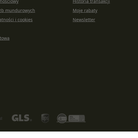
lnościowy
Historia transakcji
łużb mundurowych
Moje rabaty
atności i cookies
Newsletter
rtowa