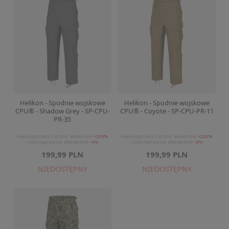
Helikon - Spodnie wojskowe
Helikon - Spodnie wojskowe
CPU® - Shadow Grey - SP-CPU-
CPU® - Coyote - SP-CPU-PR-11
PR-35
Najniższa cena z 30 dni:
47,00 PLN
+325%
Najniższa cena z 30 dni:
62,00 PLN
+222%
Cena regularna:
209,00 PLN
-4%
Cena regularna:
209,00 PLN
-4%
199,99 PLN
199,99 PLN
NIEDOSTĘPNY
NIEDOSTĘPNY