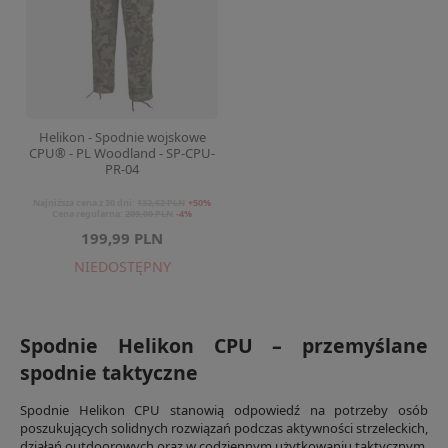
Helikon - Spodnie wojskowe
CPU® - PL Woodland - SP-CPU-
PR-04
Najniższa cena z 30 dni:
132,62 PLN
+50%
Cena regularna:
209,00 PLN
-4%
199,99 PLN
NIEDOSTĘPNY
Spodnie Helikon CPU – przemyślane
spodnie taktyczne
Spodnie Helikon CPU stanowią odpowiedź na potrzeby osób
poszukujących solidnych rozwiązań podczas aktywności strzeleckich,
działań outdoorowych oraz w codziennym użytkowaniu taktycznym.