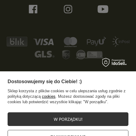
Dostosowujemy się do Ciebie! :)
+48 533 372 997
info@specshop.pl
Sklep korzysta z plików cookies w celu ulepszania usług zgodnie z
SpecShop.pl
,
Bałtycka 6
,
61-013
Poznań
polityką dotyczącą
cookies
. Możesz dostosować zgody na pliki
cookies lub potwierdzić wszystkie klikając "W porządku".
W sklepie prezentujemy ceny brutto (z VAT).
W PORZĄDKU!
Stawki VAT dla konsumentów z kraju:
Polska
.