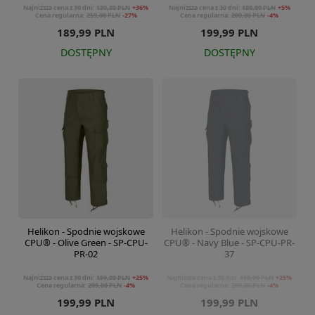
Najniższa cena z 30 dni:
139,30 PLN
+36%
Najniższa cena z 30 dni:
189,99 PLN
+5%
Cena regularna:
259,00 PLN
-27%
Cena regularna:
209,00 PLN
-4%
189,99 PLN
199,99 PLN
DOSTĘPNY
DOSTĘPNY
Helikon - Spodnie wojskowe
Helikon - Spodnie wojskowe
CPU® - Olive Green - SP-CPU-
CPU® - Navy Blue - SP-CPU-PR-
PR-02
37
Najniższa cena z 30 dni:
159,99 PLN
+25%
Najniższa cena z 30 dni:
159,99 PLN
+25%
Cena regularna:
209,00 PLN
-4%
Cena regularna:
209,00 PLN
-4%
199,99 PLN
199,99 PLN