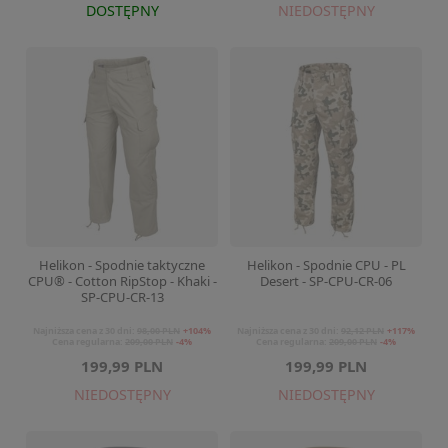
DOSTĘPNY
NIEDOSTĘPNY
Helikon - Spodnie taktyczne
Helikon - Spodnie CPU - PL
CPU® - Cotton RipStop - Khaki -
Desert - SP-CPU-CR-06
SP-CPU-CR-13
Najniższa cena z 30 dni:
98,00 PLN
+104%
Najniższa cena z 30 dni:
92,12 PLN
+117%
Cena regularna:
209,00 PLN
-4%
Cena regularna:
209,00 PLN
-4%
199,99 PLN
199,99 PLN
NIEDOSTĘPNY
NIEDOSTĘPNY