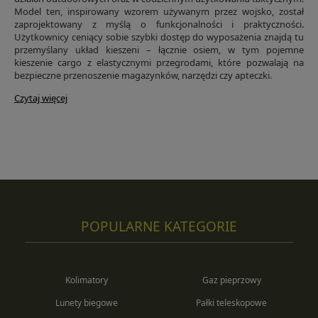
Model ten, inspirowany wzorem używanym przez wojsko, został
zaprojektowany z myślą o funkcjonalności i praktyczności.
Użytkownicy ceniący sobie szybki dostęp do wyposażenia znajdą tu
przemyślany układ kieszeni – łącznie osiem, w tym pojemne
kieszenie cargo z elastycznymi przegrodami, które pozwalają na
bezpieczne przenoszenie magazynków, narzędzi czy apteczki.
Czytaj więcej
POPULARNE KATEGORIE
Kolimatory
Gaz pieprzowy
Lunety biegowe
Pałki teleskopowe