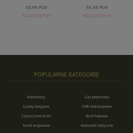
33,99 PLN
55,49 PLN
NIEDOSTĘPNY
NIEDOSTĘPNY
POPULARNE KATEGORIE
Kolimatory
Gaz pieprzowy
Lunety biegowe
Pałki teleskopowe
Czyszczenie broni
Broń hukowa
Kurtki wojskowe
Kamizelki taktyczne