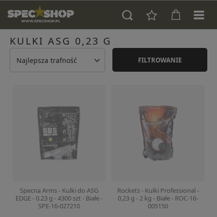
KULKI ASG 0,23 G
Najlepsza trafność
FILTROWANIE
Specna Arms - Kulki do ASG
Rockets - Kulki Professional -
EDGE - 0.23 g - 4300 szt - Białe -
0,23 g - 2 kg - Białe - ROC-16-
SPE-16-027210
005150