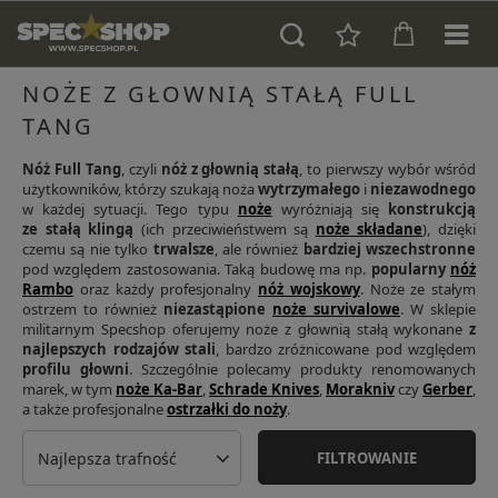
NOŻE Z GŁOWNIĄ STAŁĄ FULL
TANG
Nóż Full Tang
, czyli
nóż z głownią stałą
, to pierwszy wybór wśród
użytkowników, którzy szukają noża
wytrzymałego
i
niezawodnego
w każdej sytuacji. Tego typu
noże
wyróżniają się
konstrukcją
ze stałą klingą
(ich przeciwieństwem są
noże składane
), dzięki
czemu są nie tylko
trwalsze
, ale również
bardziej wszechstronne
pod względem zastosowania. Taką budowę ma np.
popularny
nóż
Rambo
oraz każdy profesjonalny
nóż wojskowy
. Noże ze stałym
ostrzem to również
niezastąpione
noże survivalowe
. W sklepie
militarnym Specshop oferujemy noże z głownią stałą wykonane
z
najlepszych rodzajów stali
, bardzo zróżnicowane pod względem
profilu głowni
. Szczególnie polecamy produkty renomowanych
marek, w tym
noże Ka-Bar
,
Schrade Knives
,
Morakniv
czy
Gerber
,
a także profesjonalne
ostrzałki do noży
.
Najlepsza trafność
FILTROWANIE