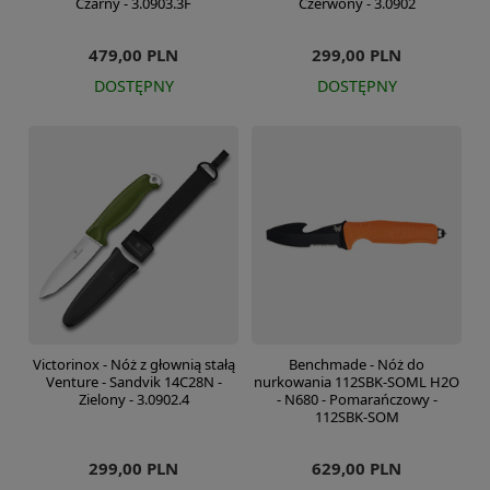
Czarny - 3.0903.3F
Czerwony - 3.0902
479,00 PLN
299,00 PLN
DOSTĘPNY
DOSTĘPNY
Victorinox - Nóż z głownią stałą
Benchmade - Nóż do
Venture - Sandvik 14C28N -
nurkowania 112SBK-SOML H2O
Zielony - 3.0902.4
- N680 - Pomarańczowy -
112SBK-SOM
299,00 PLN
629,00 PLN