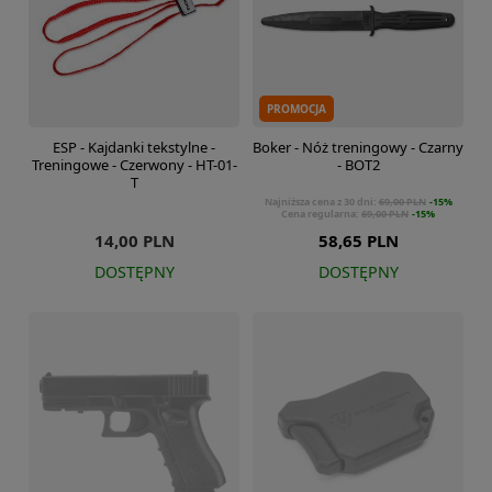
PROMOCJA
ESP - Kajdanki tekstylne -
Boker - Nóż treningowy - Czarny
Treningowe - Czerwony - HT-01-
- BOT2
T
Najniższa cena z 30 dni:
69,00 PLN
-15%
Cena regularna:
69,00 PLN
-15%
14,00 PLN
58,65 PLN
DOSTĘPNY
DOSTĘPNY