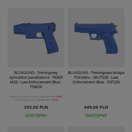
BLUEGUNS - Treningowy
BLUEGUNS - Treningowa Atrapa
symulator paralizatora - TASER
Pistoletu - SIG P226 - Law
M26 - Law Enforcement Blue -
Enforcement Blue - FSP226
FSM26
Najniższa cena z 30 dni:
266,25 PLN
+33%
Cena regularna:
399,00 PLN
-11%
355,00 PLN
449,00 PLN
DOSTĘPNY
DOSTĘPNY