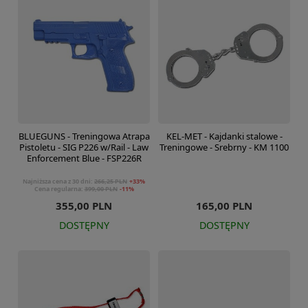
BLUEGUNS - Treningowa Atrapa
KEL-MET - Kajdanki stalowe -
Pistoletu - SIG P226 w/Rail - Law
Treningowe - Srebrny - KM 1100
Enforcement Blue - FSP226R
Najniższa cena z 30 dni:
266,25 PLN
+33%
Cena regularna:
399,00 PLN
-11%
355,00 PLN
165,00 PLN
DOSTĘPNY
DOSTĘPNY