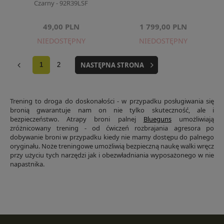
Czarny - 92R39LSF
49,00 PLN
1 799,00 PLN
NIEDOSTĘPNY
NIEDOSTĘPNY
NASTĘPNA STRONA
1
2
Trening to droga do doskonałości - w przypadku posługiwania się
bronią gwarantuje nam on nie tylko skuteczność, ale i
bezpieczeństwo. Atrapy broni palnej
Blueguns
umożliwiają
zróżnicowany trening - od ćwiczeń rozbrajania agresora po
dobywanie broni w przypadku kiedy nie mamy dostępu do palnego
oryginału. Noże treningowe umożliwią bezpieczną naukę walki wręcz
przy użyciu tych narzędzi jak i obezwładniania wyposażonego w nie
napastnika.