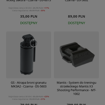
M360J Sakura - Czarna - DS-6013
Czarna - DS-5602
Najniższa cena z 30 dni:
29,75 PLN
+17%
Cena regularna:
49,99 PLN
-30%
35,00 PLN
89,00 PLN
DOSTĘPNY
DOSTĘPNY
GS - Atrapa broni granatu
Mantis - System do treningu
MK3A2 - Czarna - DS-5603
strzeleckiego Mantis X3
Shooting Performance - MT-
1002
Najniższa cena z 30 dni:
63,20 PLN
+25%
Cena regularna:
99,99 PLN
-21%
79,00 PLN
799,00 PLN