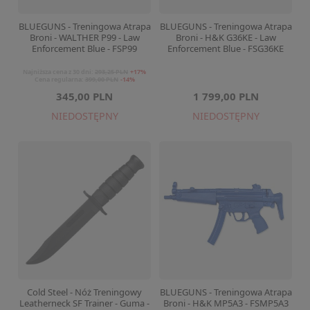
BLUEGUNS - Treningowa Atrapa
BLUEGUNS - Treningowa Atrapa
Broni - WALTHER P99 - Law
Broni - H&K G36KE - Law
Enforcement Blue - FSP99
Enforcement Blue - FSG36KE
Najniższa cena z 30 dni:
293,25 PLN
+17%
Cena regularna:
399,00 PLN
-14%
345,00 PLN
1 799,00 PLN
NIEDOSTĘPNY
NIEDOSTĘPNY
Cold Steel - Nóż Treningowy
BLUEGUNS - Treningowa Atrapa
Leatherneck SF Trainer - Guma -
Broni - H&K MP5A3 - FSMP5A3