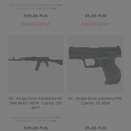
Najniższa cena z 30 dni:
539,10 PLN
+11%
Cena regularna:
649,00 PLN
-8%
599,00 PLN
45,00 PLN
NIEDOSTĘPNY
NIEDOSTĘPNY
GS - Atrapa broni karabinka AK-
GS - Atrapa broni pistoletu P99 -
74M AK47 / AK74 - Czarna - DS-
Czarna - DS-6009
6017
Najniższa cena z 30 dni:
599,00 PLN
0%
Cena regularna:
649,00 PLN
-8%
599,00 PLN
45,00 PLN