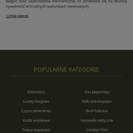
wilgoć oraz uszkodzenia mechaniczne, co przekłada się na dłuższą
żywotność w trudnych warunkach terenowych.
Czytaj więcej
POPULARNE KATEGORIE
Kolimatory
Gaz pieprzowy
Lunety biegowe
Pałki teleskopowe
Czyszczenie broni
Broń hukowa
Kurtki wojskowe
Kamizelki taktyczne
Polary wojskowe
Combat Shirt