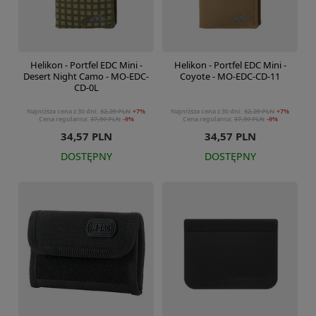
Helikon - Portfel EDC Mini -
Helikon - Portfel EDC Mini -
Desert Night Camo - MO-EDC-
Coyote - MO-EDC-CD-11
CD-0L
Najniższa cena z 30 dni:
32,29 PLN
+7%
Najniższa cena z 30 dni:
32,29 PLN
+7%
Cena regularna:
37,99 PLN
-9%
Cena regularna:
37,99 PLN
-9%
34,57 PLN
34,57 PLN
DOSTĘPNY
DOSTĘPNY