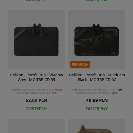
PROMOCJA
Helikon - Portfel Trip - Shadow
Helikon - Portfel Trip - MultiCam
Grey - MO-TRP-CD-35
Black - MO-TRP-CD-0C
Najniższa cena z 30 dni:
55,92 PLN
+13%
Najniższa cena z 30 dni:
56,79 PLN
-12%
Cena regularna:
69,99 PLN
-9%
Cena regularna:
69,99 PLN
-29%
63,69 PLN
49,69 PLN
DOSTĘPNY
DOSTĘPNY