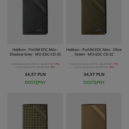
Helikon - Portfel EDC Mini -
Helikon - Portfel EDC Mini - Olive
Shadow Grey - MO-EDC-CD-35
Green - MO-EDC-CD-02
Najniższa cena z 30 dni:
32,29 PLN
+7%
Najniższa cena z 30 dni:
32,29 PLN
+7%
Cena regularna:
37,99 PLN
-9%
Cena regularna:
37,99 PLN
-9%
34,57 PLN
34,57 PLN
DOSTĘPNY
DOSTĘPNY