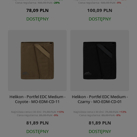
Cena regularna:
109,99 PLN
-29%
Cena regularna:
109,99 PLN
-9%
78,09 PLN
100,09 PLN
DOSTĘPNY
DOSTĘPNY
Helikon - Portfel EDC Medium -
Helikon - Portfel EDC Medium -
Coyote - MO-EDM-CD-11
Czarny - MO-EDM-CD-01
Najniższa cena z 30 dni:
71,90 PLN
+13%
Najniższa cena z 30 dni:
71,90 PLN
+13%
Cena regularna:
89,99 PLN
-9%
Cena regularna:
89,99 PLN
-9%
81,89 PLN
81,89 PLN
DOSTĘPNY
DOSTĘPNY