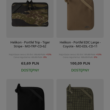
Helikon - Portfel Trip - Tiger
Helikon - Portfel EDC Large -
Stripe - MO-TRP-CD-62
Coyote - MO-EDL-CD-11
Najniższa cena z 30 dni:
55,92 PLN
+13%
Najniższa cena z 30 dni:
87,88 PLN
+13%
Cena regularna:
69,99 PLN
-9%
Cena regularna:
109,99 PLN
-9%
63,69 PLN
100,09 PLN
DOSTĘPNY
DOSTĘPNY