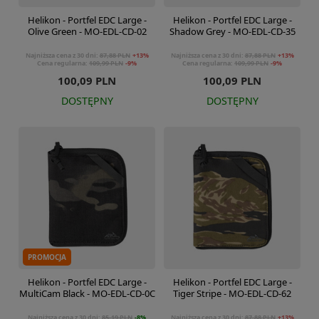
Helikon - Portfel EDC Large -
Helikon - Portfel EDC Large -
Olive Green - MO-EDL-CD-02
Shadow Grey - MO-EDL-CD-35
Najniższa cena z 30 dni:
87,88 PLN
+13%
Najniższa cena z 30 dni:
87,88 PLN
+13%
Cena regularna:
109,99 PLN
-9%
Cena regularna:
109,99 PLN
-9%
100,09 PLN
100,09 PLN
DOSTĘPNY
DOSTĘPNY
PROMOCJA
Helikon - Portfel EDC Large -
Helikon - Portfel EDC Large -
MultiCam Black - MO-EDL-CD-0C
Tiger Stripe - MO-EDL-CD-62
Najniższa cena z 30 dni:
85,19 PLN
-8%
Najniższa cena z 30 dni:
87,88 PLN
+13%