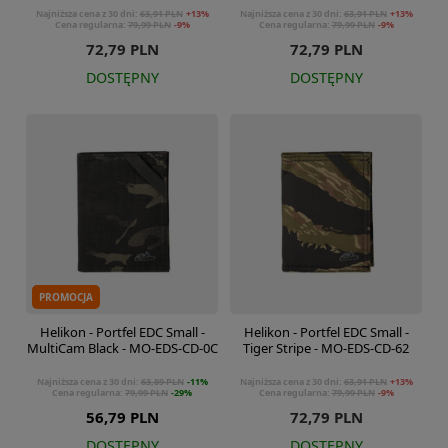
Najniższa cena z 30 dni:
63,91 PLN
+13%
Najniższa cena z 30 dni:
63,91 PLN
+13%
Cena regularna:
79,99 PLN
-9%
Cena regularna:
79,99 PLN
-9%
72,79 PLN
72,79 PLN
DOSTĘPNY
DOSTĘPNY
PROMOCJA
Helikon - Portfel EDC Small -
Helikon - Portfel EDC Small -
MultiCam Black - MO-EDS-CD-0C
Tiger Stripe - MO-EDS-CD-62
Najniższa cena z 30 dni:
63,89 PLN
-11%
Najniższa cena z 30 dni:
63,91 PLN
+13%
Cena regularna:
79,99 PLN
-29%
Cena regularna:
79,99 PLN
-9%
56,79 PLN
72,79 PLN
DOSTĘPNY
DOSTĘPNY