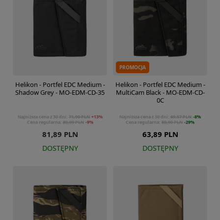
PROMOCJA
Helikon - Portfel EDC Medium -
Helikon - Portfel EDC Medium -
Shadow Grey - MO-EDM-CD-35
MultiCam Black - MO-EDM-CD-
0C
Najniższa cena z 30 dni:
71,90 PLN
+13%
Najniższa cena z 30 dni:
69,57 PLN
-8%
Cena regularna:
89,99 PLN
-9%
Cena regularna:
89,99 PLN
-29%
81,89 PLN
63,89 PLN
DOSTĘPNY
DOSTĘPNY