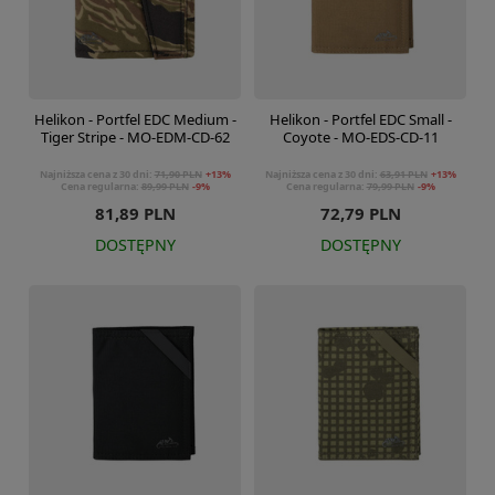
Helikon - Portfel EDC Medium -
Helikon - Portfel EDC Small -
Tiger Stripe - MO-EDM-CD-62
Coyote - MO-EDS-CD-11
Najniższa cena z 30 dni:
71,90 PLN
+13%
Najniższa cena z 30 dni:
63,91 PLN
+13%
Cena regularna:
89,99 PLN
-9%
Cena regularna:
79,99 PLN
-9%
81,89 PLN
72,79 PLN
DOSTĘPNY
DOSTĘPNY