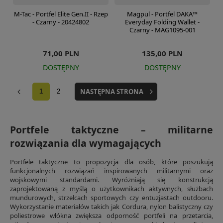
M-Tac - Portfel Elite Gen.II - Rzep
Magpul - Portfel DAKA™
- Czarny - 20424802
Everyday Folding Wallet -
Czarny - MAG1095-001
71,00 PLN
135,00 PLN
DOSTĘPNY
DOSTĘPNY
NASTĘPNA STRONA
1
2
Portfele taktyczne – militarne
rozwiązania dla wymagających
Portfele taktyczne to propozycja dla osób, które poszukują
funkcjonalnych rozwiązań inspirowanych militarnymi oraz
wojskowymi standardami. Wyróżniają się konstrukcją
zaprojektowaną z myślą o użytkownikach aktywnych, służbach
mundurowych, strzelcach sportowych czy entuzjastach outdooru.
Wykorzystanie materiałów takich jak Cordura, nylon balistyczny czy
poliestrowe włókna zwiększa odporność portfeli na przetarcia,