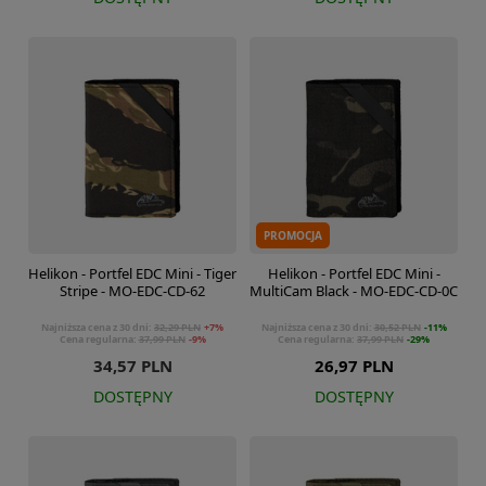
PROMOCJA
Helikon - Portfel EDC Mini - Tiger
Helikon - Portfel EDC Mini -
Stripe - MO-EDC-CD-62
MultiCam Black - MO-EDC-CD-0C
Najniższa cena z 30 dni:
32,29 PLN
+7%
Najniższa cena z 30 dni:
30,52 PLN
-11%
Cena regularna:
37,99 PLN
-9%
Cena regularna:
37,99 PLN
-29%
34,57 PLN
26,97 PLN
DOSTĘPNY
DOSTĘPNY