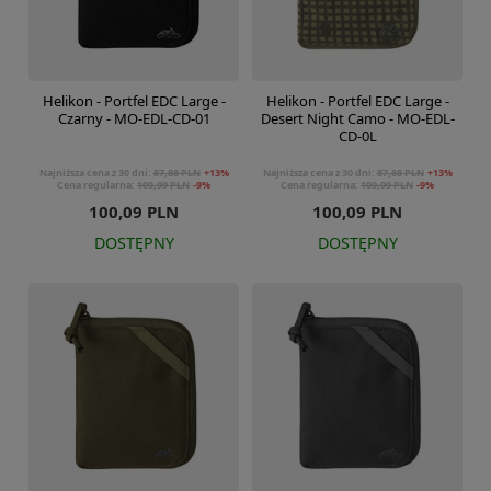
Helikon - Portfel EDC Large -
Helikon - Portfel EDC Large -
Czarny - MO-EDL-CD-01
Desert Night Camo - MO-EDL-
CD-0L
Najniższa cena z 30 dni:
87,88 PLN
+13%
Najniższa cena z 30 dni:
87,88 PLN
+13%
Cena regularna:
109,99 PLN
-9%
Cena regularna:
109,99 PLN
-9%
100,09 PLN
100,09 PLN
DOSTĘPNY
DOSTĘPNY