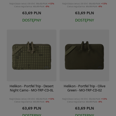
Najniższa cena z 30 dni:
55,92 PLN
+13%
Najniższa cena z 30 dni:
55,92 PLN
+13%
Cena regularna:
69,99 PLN
-9%
Cena regularna:
69,99 PLN
-9%
63,69 PLN
63,69 PLN
DOSTĘPNY
DOSTĘPNY
Helikon - Portfel Trip - Desert
Helikon - Portfel Trip - Olive
Night Camo - MO-TRP-CD-0L
Green - MO-TRP-CD-02
Najniższa cena z 30 dni:
55,92 PLN
+13%
Najniższa cena z 30 dni:
55,92 PLN
+13%
Cena regularna:
69,99 PLN
-9%
Cena regularna:
69,99 PLN
-9%
63,69 PLN
63,69 PLN
DOSTĘPNY
DOSTĘPNY