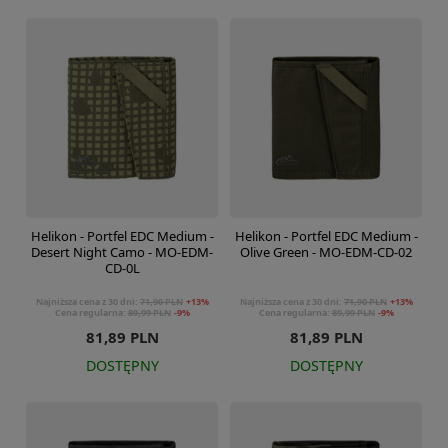
Helikon - Portfel EDC Medium -
Helikon - Portfel EDC Medium -
Desert Night Camo - MO-EDM-
Olive Green - MO-EDM-CD-02
CD-0L
Najniższa cena z 30 dni:
71,90 PLN
+13%
Najniższa cena z 30 dni:
71,90 PLN
+13%
Cena regularna:
89,99 PLN
-9%
Cena regularna:
89,99 PLN
-9%
81,89 PLN
81,89 PLN
DOSTĘPNY
DOSTĘPNY