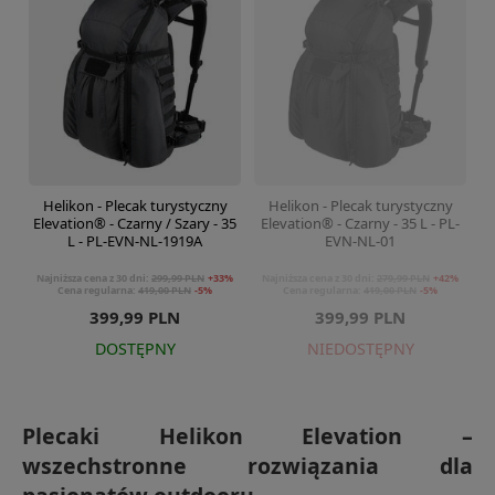
Helikon - Plecak turystyczny
Helikon - Plecak turystyczny
Elevation® - Czarny / Szary - 35
Elevation® - Czarny - 35 L - PL-
L - PL-EVN-NL-1919A
EVN-NL-01
Najniższa cena z 30 dni:
299,99 PLN
+33%
Najniższa cena z 30 dni:
279,99 PLN
+42%
Cena regularna:
419,00 PLN
-5%
Cena regularna:
419,00 PLN
-5%
399,99 PLN
399,99 PLN
DOSTĘPNY
NIEDOSTĘPNY
Plecaki Helikon Elevation –
wszechstronne rozwiązania dla