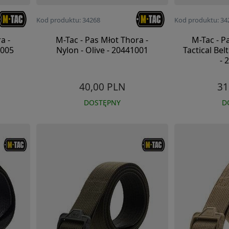
Kod produktu: 34268
Kod produktu: 34
a -
M-Tac - Pas Młot Thora -
M-Tac - P
1005
Nylon - Olive - 20441001
Tactical Bel
- 
40,00 PLN
31
DOSTĘPNY
D