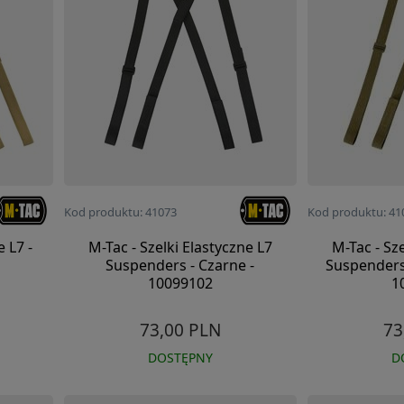
Kod produktu: 41073
Kod produktu: 41
e L7 -
M-Tac - Szelki Elastyczne L7
M-Tac - Sz
Suspenders - Czarne -
Suspenders
10099102
1
73,00 PLN
73
DOSTĘPNY
D