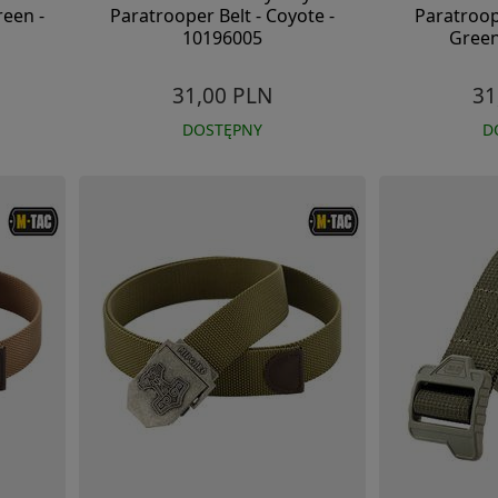
reen -
Paratrooper Belt - Coyote -
Paratroop
10196005
Green
31,00 PLN
31
DOSTĘPNY
D