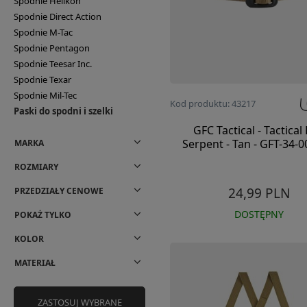
Spodnie Helikon
Spodnie Direct Action
Spodnie M-Tac
Spodnie Pentagon
Spodnie Teesar Inc.
Spodnie Texar
Spodnie Mil-Tec
Kod produktu: 43217
Paski do spodni i szelki
GFC Tactical - Tactical 
Serpent - Tan - GFT-34-
MARKA
ROZMIARY
24,99 PLN
PRZEDZIAŁY CENOWE
DOSTĘPNY
POKAŻ TYLKO
KOLOR
MATERIAŁ
ZASTOSUJ WYBRANE