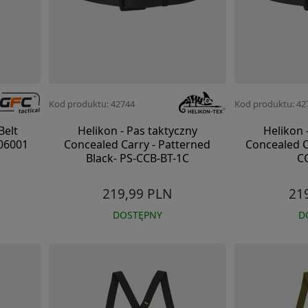
Kod produktu: 42744
Kod produktu: 42
Belt
Helikon - Pas taktyczny
Helikon 
006001
Concealed Carry - Patterned
Concealed Ca
Black- PS-CCB-BT-1C
C
219,99 PLN
21
DOSTĘPNY
D