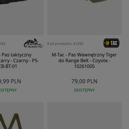
743
Kod produktu: 41290
- Pas taktyczny
M-Tac - Pas Wewnętrzny Tiger
rry - Czarny - PS-
do Range Belt - Coyote -
CB-BT-01
10261005
9,99 PLN
79,00 PLN
OSTĘPNY
DOSTĘPNY