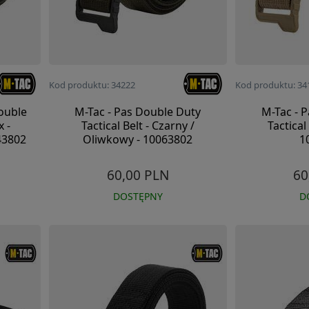
Kod produktu: 34222
Kod produktu: 34
ouble
M-Tac - Pas Double Duty
M-Tac - 
x -
Tactical Belt - Czarny /
Tactical
43802
Oliwkowy - 10063802
1
60,00 PLN
60
DOSTĘPNY
D