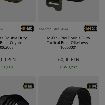
145
Kod produktu: 34144
Pas Double Duty
M-Tac - Pas Double Duty
 Belt - Coyote -
Tactical Belt - Oliwkowy -
0063005
10063001
,00 PLN
60,00 PLN
OSTĘPNY
DOSTĘPNY