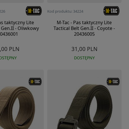
226
Kod produktu: 34224
as taktyczny Lite
M-Tac - Pas taktyczny Lite
t Gen.II - Oliwkowy
Tactical Belt Gen.II - Coyote -
20436001
20436005
,00 PLN
31,00 PLN
OSTĘPNY
DOSTĘPNY