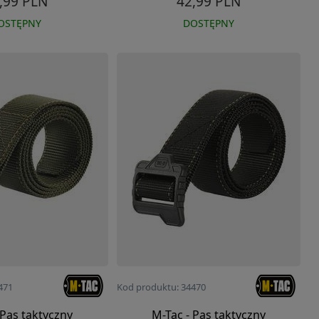
,99 PLN
42,99 PLN
OSTĘPNY
DOSTĘPNY
471
Kod produktu: 34470
 Pas taktyczny
M-Tac - Pas taktyczny