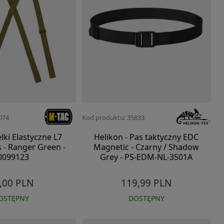
074
Kod produktu: 35833
elki Elastyczne L7
Helikon - Pas taktyczny EDC
 - Ranger Green -
Magnetic - Czarny / Shadow
0099123
Grey - PS-EDM-NL-3501A
,00 PLN
119,99 PLN
OSTĘPNY
DOSTĘPNY