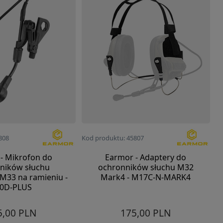
808
Kod produktu: 45807
- Mikrofon do
Earmor - Adaptery do
ników słuchu
ochronników słuchu M32
33 na ramieniu -
Mark4 - M17C-N-MARK4
0D-PLUS
5,00 PLN
175,00 PLN