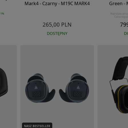
Mark4 - Czarny - M19C MARK4
Green -
11%
Najniższa cena
Cena regul
265,00 PLN
79
DOSTĘPNY
D
NASZ BESTSELLER