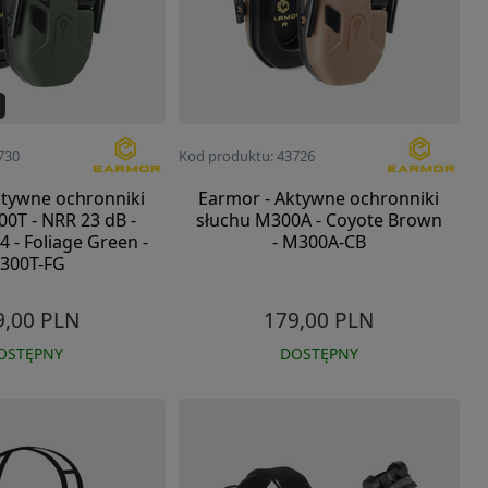
730
Kod produktu: 43726
ktywne ochronniki
Earmor - Aktywne ochronniki
0T - NRR 23 dB -
słuchu M300A - Coyote Brown
4 - Foliage Green -
- M300A-CB
300T-FG
9,00 PLN
179,00 PLN
OSTĘPNY
DOSTĘPNY