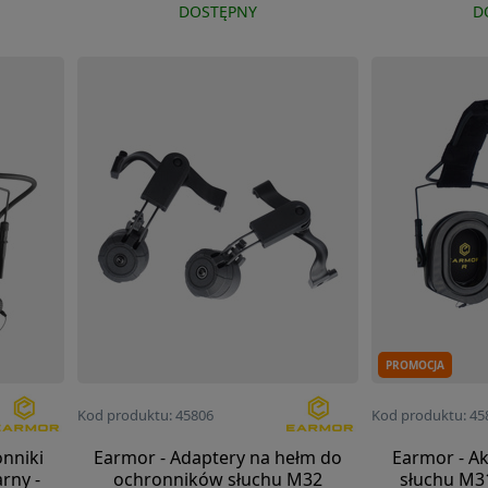
DOSTĘPNY
D
PROMOCJA
Kod produktu: 45806
Kod produktu: 45
nniki
Earmor - Adaptery na hełm do
Earmor - A
rny -
ochronników słuchu M32
słuchu M31