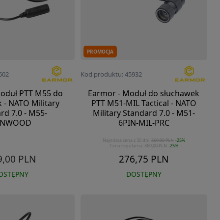
PROMOCJA
602
Kod produktu: 45932
Moduł PTT M55 do
Earmor - Moduł do słuchawek
 - NATO Military
PTT M51-MIL Tactical - NATO
rd 7.0 - M55-
Military Standard 7.0 - M51-
ENWOOD
6PIN-MIL-PRC
Najniższa cena z 30 dni:
369,00 PLN
-25%
Cena regularna:
369,00 PLN
-25%
9,00 PLN
276,75 PLN
OSTĘPNY
DOSTĘPNY