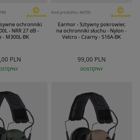
749
Kod produktu: 44750
asywne ochronniki
Earmor - Sztywny pokrowiec
0L - NRR 27 dB -
na ochronniki słuchu - Nylon -
e - M300L-BK
Velcro - Czarny - S16A-BK
,00 PLN
99,00 PLN
OSTĘPNY
DOSTĘPNY