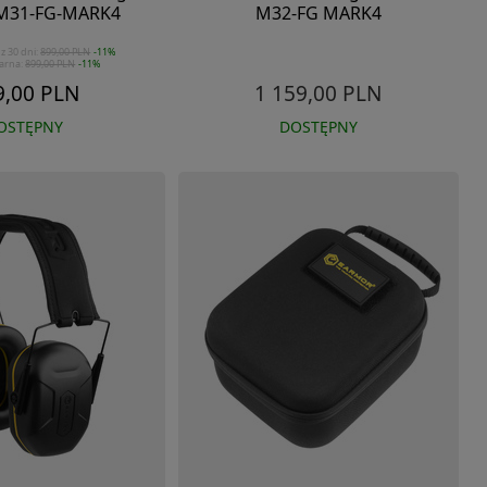
 M31-FG-MARK4
M32-FG MARK4
 z 30 dni:
899,00 PLN
-11%
arna:
899,00 PLN
-11%
9,00 PLN
1 159,00 PLN
OSTĘPNY
DOSTĘPNY