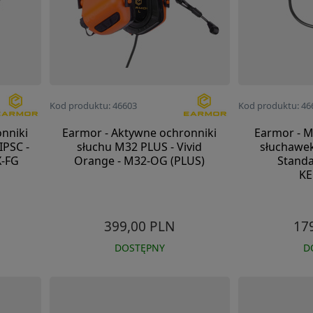
Kod produktu: 46603
Kod produktu: 46
nniki
Earmor - Aktywne ochronniki
Earmor - 
IPSC -
słuchu M32 PLUS - Vivid
słuchawek
X-FG
Orange - M32-OG (PLUS)
Standa
K
399,00 PLN
17
DOSTĘPNY
D