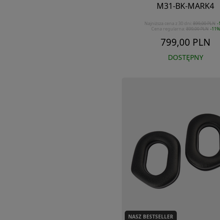
M31-BK-MARK4
Najniższa cena z 30 dni:
899,00 PLN
-
Cena regularna:
899,00 PLN
-11%
799,00 PLN
DOSTĘPNY
NASZ BESTSELLER