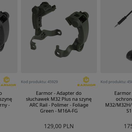
Kod produktu: 45929
Kod produktu: 45
o
Earmor - Adapter do
Earmor 
szynę
słuchawek M32 Plus na szynę
ochron
rny -
ARC Rail - Polimer - Foliage
M32/M32H/M
Green - M16A-FG
S1
129,00 PLN
17