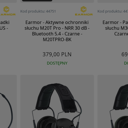
Kod produktu: 44751
Kod produktu: 44
adki
Earmor - Aktywne ochronniki
Earmor - P
US -
słuchu M20T Pro - NRR 30 dB -
słuchu M30
Bluetooth 5.4 - Czarne -
Czarn
M20TPRO-BK
379,00 PLN
69
DOSTĘPNY
D