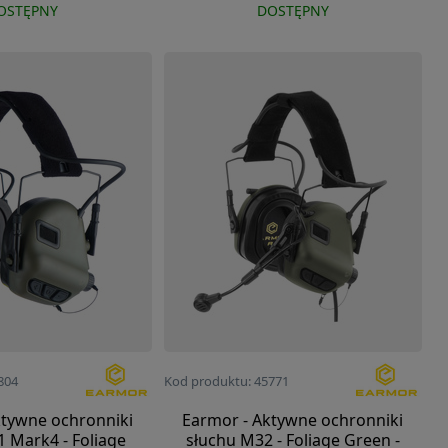
OSTĘPNY
DOSTĘPNY
804
Kod produktu: 45771
ktywne ochronniki
Earmor - Aktywne ochronniki
 Mark4 - Foliage
słuchu M32 - Foliage Green -