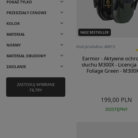
POKAŻ TYLKO
PRZEDZIAŁY CENOWE
KOLOR
NASZ BESTSELLER
MATERIAŁ
NORMY
Kod produktu: 46813
MATERIAŁ OBUDOWY
Earmor - Aktywne ochro
słuchu M300X - Licencja 
ZASILANIE
Foliage Green - M300
ZASTOSUJ WYBRANE
FILTRY
199,00 PLN
DOSTĘPNY