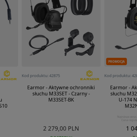
PROMOCJA
Kod produktu: 42875
Kod produktu: 42
n
Earmor - Aktywne ochronniki
Earmor - A
słuchu M33SET - Czarny -
słuchu M32
u
M33SET-BK
U-174 N
S10
M32
Najniższa cena 
Cena regul
2 279,00 PLN
1 0