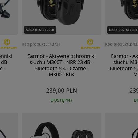
NASZ BESTSELLER
NASZ BESTSELLER
Kod produktu: 43731
Kod produktu: 43
nniki
Earmor - Aktywne ochronniki
Earmor - A
 dB -
słuchu M300T - NRR 23 dB -
słuchu M30
e -
Bluetooth 5.4 - Czarne -
Bluetooth 5.
M300T-BLK
M
239,00 PLN
23
DOSTĘPNY
D