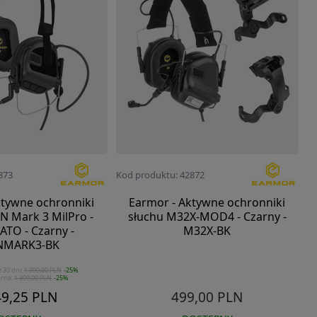
873
Kod produktu: 42872
ktywne ochronniki
Earmor - Aktywne ochronniki
N Mark 3 MilPro -
słuchu M32X-MOD4 - Czarny -
ATO - Czarny -
M32X-BK
NMARK3-BK
z 30 dni:
1 399,00 PLN
-25%
arna:
1 399,00 PLN
-25%
49,25 PLN
499,00 PLN