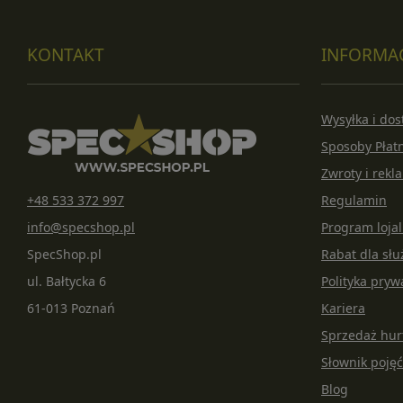
KONTAKT
INFORMA
Wysyłka i do
Sposoby Płat
Zwroty i rekl
+48 533 372 997
Regulamin
info@specshop.pl
Program loja
SpecShop.pl
Rabat dla s
ul. Bałtycka 6
Polityka pryw
61-013 Poznań
Kariera
Sprzedaż hu
Słownik pojęć
Blog