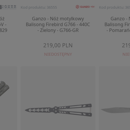
Kod produktu: 36555
Kod produktu: 36
nóż
Ganzo - Nóż motylkowy
Ganzo -
V -
Balisong Firebird G766 - 440C
Balisong Fi
R829
- Zielony - G766-GR
- Pomarań
219,00 PLN
21
NIEDOSTĘPNY
NI