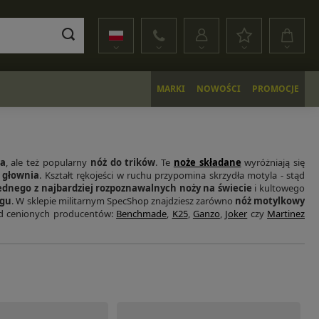
MARKI
NOWOŚCI
PROMOCJE
ła
, ale też popularny
nóż do trików
. Te
noże składane
wyróżniają się
 głownia
. Kształt rękojeści w ruchu przypomina skrzydła motyla - stąd
ednego z najbardziej rozpoznawalnych noży na świecie
i kultowego
ngu
. W sklepie militarnym SpecShop znajdziesz zarówno
nóż motylkowy
d cenionych producentów:
Benchmade
,
K25
,
Ganzo
,
Joker
czy
Martinez