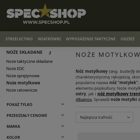
STRZELECTWO
WIATRÓWKI
WYPOSAŻENIE TAKTYCZNE
ODZIEŻ
NOŻE SKŁADANE
NOŻE MOTYLKOW
Noże taktyczne składane
Noże EDC
Nóż motylkowy
(
ang. butterfly kn
Noże sprężynowe
charakterystyczną rękojeścią, s
popularna nazwa
nóż "motylek"
Noże motylkowe
elementu popkultury. Noże motylk
Noże ratownicze
ostry
, jak i
nóż motylkowy tren
Albainox
. Sprawdź
noże motylki
d
POKAŻ TYLKO
PRZEDZIAŁY CENOWE
Najlepsza trafność
MARKA
KOLOR