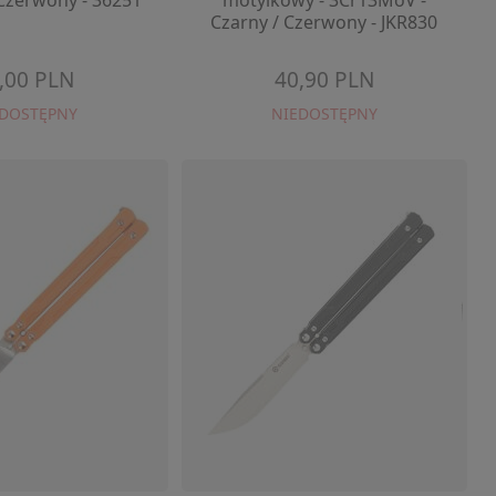
 Czerwony - 36251
motylkowy - 3Cr13MoV -
Czarny / Czerwony - JKR830
,00 PLN
40,90 PLN
EDOSTĘPNY
NIEDOSTĘPNY