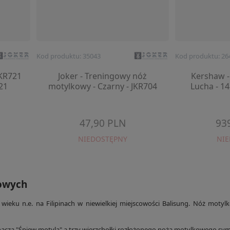
Kod produktu: 35043
Kod produktu: 26
JKR721
Joker - Treningowy nóż
Kershaw 
21
motylkowy - Czarny - JKR704
Lucha - 14
47,90 PLN
93
NIEDOSTĘPNY
NI
kowych
ieku n.e. na Filipinach w niewielkiej miejscowości Balisung. Nóż motyl
acza "Śpiew motyla" a trzy wierzchołki rozłożonego noża motylkowego symb