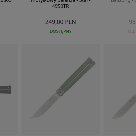
R0805
motylkowy Balanza - Stal -
Balisong -
4950TR
249,00 PLN
95
DOSTĘPNY
NI