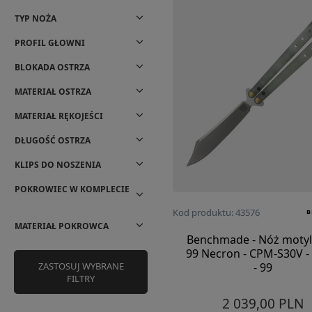
TYP NOŻA
PROFIL GŁOWNI
BLOKADA OSTRZA
MATERIAŁ OSTRZA
MATERIAŁ RĘKOJEŚCI
DŁUGOŚĆ OSTRZA
KLIPS DO NOSZENIA
POKROWIEC W KOMPLECIE
Kod produktu: 43576
MATERIAŁ POKROWCA
Benchmade - Nóż moty
99 Necron - CPM-S30V -
ZASTOSUJ WYBRANE
- 99
FILTRY
2 039,00 PLN