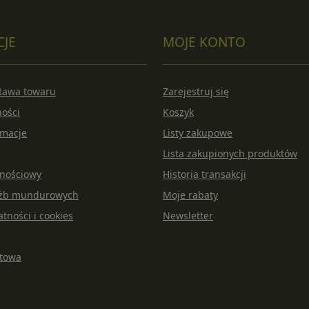
CJE
MOJE KONTO
stawa towaru
Zarejestruj się
ności
Koszyk
amacje
Listy zakupowe
Lista zakupionych produktów
lnościowy
Historia transakcji
łużb mundurowych
Moje rabaty
atności i cookies
Newsletter
rtowa