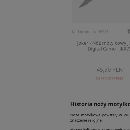
Kod produktu: 36317
Joker - Nóż motylkowy 
- Digital Camo - JKR7
45,90 PLN
NIEDOSTĘPNY
Historia noży motyl
Noże motylkowe powstały w VIII w
znaczenie religijne.
Nazwa Balisong w tłumaczeniu ozn