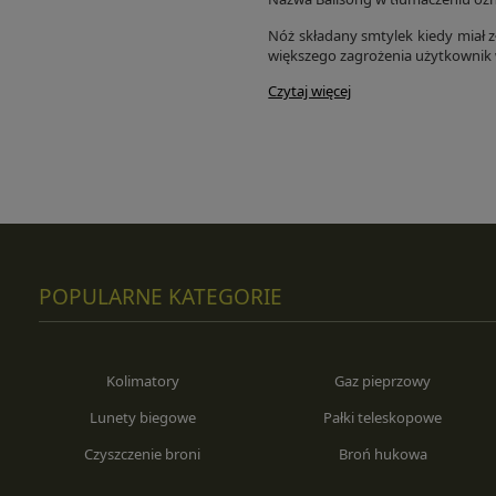
Nóż składany smtylek kiedy miał z
większego zagrożenia użytkownik
Czytaj więcej
POPULARNE KATEGORIE
Kolimatory
Gaz pieprzowy
Lunety biegowe
Pałki teleskopowe
Czyszczenie broni
Broń hukowa