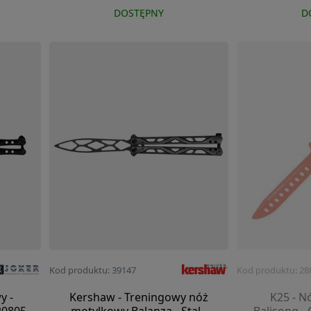
DOSTĘPNY
D
Kod produktu: 39147
Kod produktu: 28
y -
Kershaw - Treningowy nóż
K25 - N