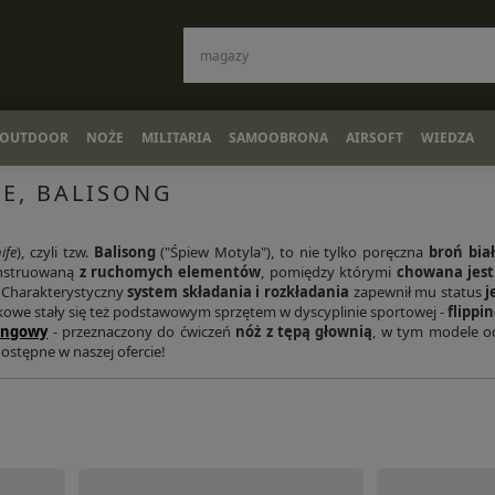
OUTDOOR
NOŻE
MILITARIA
SAMOOBRONA
AIRSOFT
WIEDZA
E, BALISONG
ife
), czyli tzw.
Balisong
("Śpiew Motyla"), to nie tylko poręczna
broń bia
konstruowaną
z ruchomych elementów
, pomiędzy którymi
chowana jest
. Charakterystyczny
system składania i rozkładania
zapewnił mu status
j
owe stały się też podstawowym sprzętem w dyscyplinie sportowej -
flippi
ingowy
- przeznaczony do ćwiczeń
nóż z tępą głownią
, w tym modele o
ostępne w naszej ofercie!