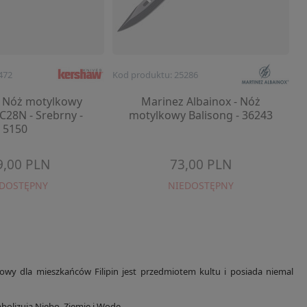
472
Kod produktu: 25286
- Nóż motylkowy
Marinez Albainox - Nóż
C28N - Srebrny -
motylkowy Balisong - 36243
5150
9,00 PLN
73,00 PLN
EDOSTĘPNY
NIEDOSTĘPNY
kowy dla mieszkańców Filipin jest przedmiotem kultu i posiada niemal
olizują Niebo, Ziemię i Wodę.