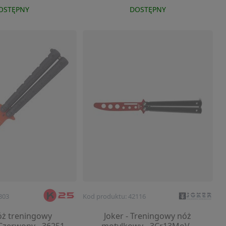
OSTĘPNY
DOSTĘPNY
803
Kod produktu: 42116
óż treningowy
Joker - Treningowy nóż