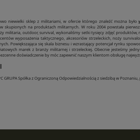
owo niewielki sklep z militariami, w ofercie którego znaleźć można było
tów skupionych na produktach militarnych. W roku 2004 powstała pierws
y militaria, outdoor, survival, wykonaliśmy setki tysięcy zdjęć produktów,
entów wyposażenia taktycznego, akcesoriów strzeleckich, noży survival
nnych. Powiększająca się skala biznesu i wzrastający potencjał rynku spowo
atowych marek z branży militarnej i strzeleckiej. Obecnie jesteśmy jedn
ezcenne doświadczenie by móc zapewnić naszym klientom obsługę najwyższ
l
PC GRUPA Spółka z Ograniczoną Odpowiedzialnością z siedzibą w Poznaniu, p