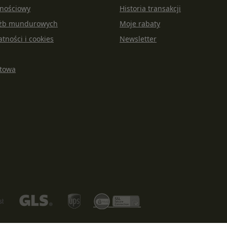
lnościowy
Historia transakcji
łużb mundurowych
Moje rabaty
atności i cookies
Newsletter
rtowa