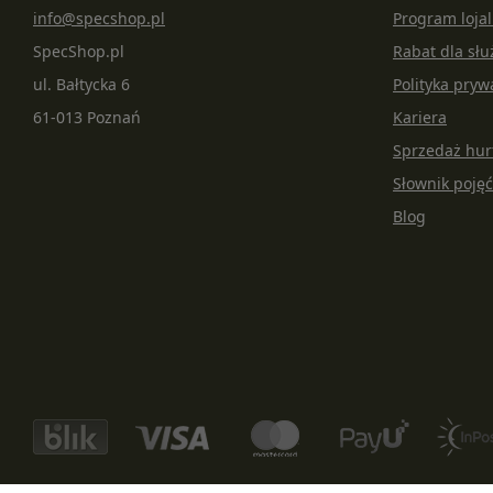
info@specshop.pl
Program loja
SpecShop.pl
Rabat dla s
ul. Bałtycka 6
Polityka pryw
61-013 Poznań
Kariera
Sprzedaż hu
Słownik pojęć
Blog