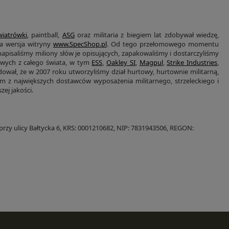
wiatrówki
, paintball,
ASG
oraz militaria z biegiem lat zdobywał wiedzę,
za wersja witryny
www.SpecShop.pl
. Od tego przełomowego momentu
 napisaliśmy miliony słów je opisujących, zapakowaliśmy i dostarczyliśmy
owych z całego świata, w tym
ESS
,
Oakley SI
,
Magpul
,
Strike Industries
,
dował, że w 2007 roku utworzyliśmy dział hurtowy, hurtownie militarną,
ym z największych dostawców wyposażenia militarnego, strzeleckiego i
ej jakości.
rzy ulicy Bałtycka 6, KRS: 0001210682, NIP: 7831943506, REGON: