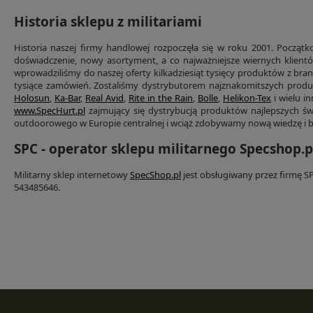
Historia sklepu z militariami
Historia naszej firmy handlowej rozpoczęła się w roku 2001. Początk
doświadczenie, nowy asortyment, a co najważniejsze wiernych klien
wprowadziliśmy do naszej oferty kilkadziesiąt tysięcy produktów z branż
tysiące zamówień. Zostaliśmy dystrybutorem najznakomitszych produc
Holosun
,
Ka-Bar
,
Real Avid
,
Rite in the Rain
,
Bolle
,
Helikon-Tex
i wielu i
www.SpecHurt.pl
zajmujący się dystrybucją produktów najlepszych świ
outdoorowego w Europie centralnej i wciąż zdobywamy nową wiedzę i b
SPC - operator sklepu militarnego Specshop.p
Militarny sklep internetowy
SpecShop.pl
jest obsługiwany przez firmę S
543485646.