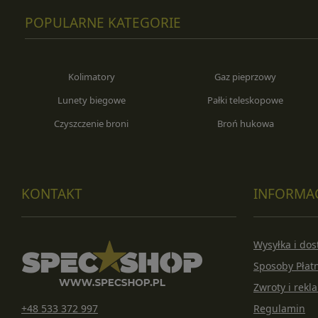
POPULARNE KATEGORIE
Kolimatory
Gaz pieprzowy
Lunety biegowe
Pałki teleskopowe
Czyszczenie broni
Broń hukowa
KONTAKT
INFORMA
Wysyłka i do
Sposoby Płat
Zwroty i rekl
+48 533 372 997
Regulamin