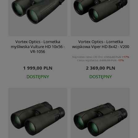
Vortex Optics - Lornetka
Vortex Optics - Lornetka
myśliwska Vulture HD 10x56 -
wojskowa Viper HD 8x42 - V200
VR-1056
Najniższa cena z 30 dni:
2 013,65 PLN
+17%
Cena regularna:
2 669,00 PLN
-11%
1 999,00 PLN
2 369,00 PLN
DOSTĘPNY
DOSTĘPNY