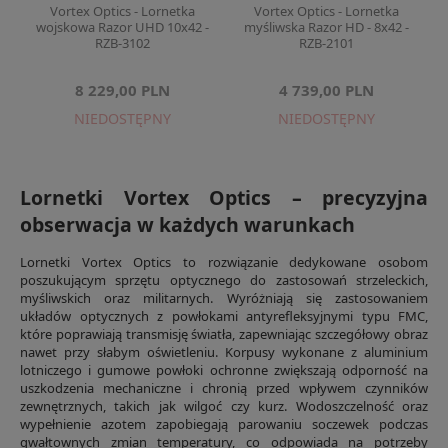
Vortex Optics - Lornetka
Vortex Optics - Lornetka
wojskowa Razor UHD 10x42 -
myśliwska Razor HD - 8x42 -
RZB-3102
RZB-2101
8 229,00 PLN
4 739,00 PLN
NIEDOSTĘPNY
NIEDOSTĘPNY
Lornetki Vortex Optics – precyzyjna
obserwacja w każdych warunkach
Lornetki Vortex Optics to rozwiązanie dedykowane osobom
poszukującym sprzętu optycznego do zastosowań strzeleckich,
myśliwskich oraz militarnych. Wyróżniają się zastosowaniem
układów optycznych z powłokami antyrefleksyjnymi typu FMC,
które poprawiają transmisję światła, zapewniając szczegółowy obraz
nawet przy słabym oświetleniu. Korpusy wykonane z aluminium
lotniczego i gumowe powłoki ochronne zwiększają odporność na
uszkodzenia mechaniczne i chronią przed wpływem czynników
zewnętrznych, takich jak wilgoć czy kurz. Wodoszczelność oraz
wypełnienie azotem zapobiegają parowaniu soczewek podczas
gwałtownych zmian temperatury, co odpowiada na potrzeby