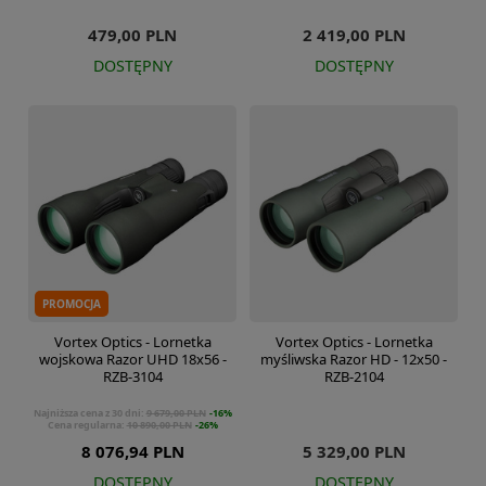
479,00 PLN
2 419,00 PLN
DOSTĘPNY
DOSTĘPNY
PROMOCJA
Vortex Optics - Lornetka
Vortex Optics - Lornetka
wojskowa Razor UHD 18x56 -
myśliwska Razor HD - 12x50 -
RZB-3104
RZB-2104
Najniższa cena z 30 dni:
9 679,00 PLN
-16%
Cena regularna:
10 890,00 PLN
-26%
8 076,94 PLN
5 329,00 PLN
DOSTĘPNY
DOSTĘPNY