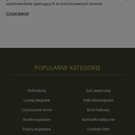
użytkowników operujących w zróżnicowanym terenie.
Czytaj więcej
POPULARNE KATEGORIE
Kolimatory
Gaz pieprzowy
Lunety biegowe
Pałki teleskopowe
Czyszczenie broni
Broń hukowa
Kurtki wojskowe
Kamizelki taktyczne
Polary wojskowe
Combat Shirt