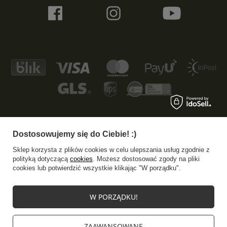
Dostosowujemy się do Ciebie! :)
+48 533 372 997
info@specshop.pl
Sklep korzysta z plików cookies w celu ulepszania usług zgodnie z
SpecShop.pl
,
Bałtycka 6
,
61-013
Poznań
polityką dotyczącą
cookies
. Możesz dostosować zgody na pliki
cookies lub potwierdzić wszystkie klikając "W porządku".
W sklepie prezentujemy ceny brutto (z VAT).
W PORZĄDKU!
Stawki VAT dla konsumentów z kraju:
Polska
.
ZAAWANSOWANE