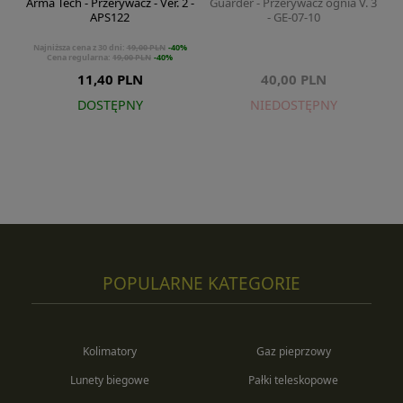
Arma Tech - Przerywacz - Ver. 2 -
Guarder - Przerywacz ognia V. 3
APS122
- GE-07-10
Najniższa cena z 30 dni:
19,00 PLN
-40%
Cena regularna:
19,00 PLN
-40%
11,40 PLN
40,00 PLN
DOSTĘPNY
NIEDOSTĘPNY
POPULARNE KATEGORIE
Kolimatory
Gaz pieprzowy
Lunety biegowe
Pałki teleskopowe