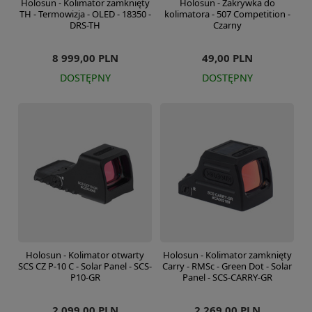
Holosun - Kolimator zamknięty
Holosun - Zakrywka do
TH - Termowizja - OLED - 18350 -
kolimatora - 507 Competition -
DRS-TH
Czarny
8 999,00 PLN
49,00 PLN
DOSTĘPNY
DOSTĘPNY
Holosun - Kolimator otwarty
Holosun - Kolimator zamknięty
SCS CZ P-10 C - Solar Panel - SCS-
Carry - RMSc - Green Dot - Solar
P10-GR
Panel - SCS-CARRY-GR
2 099,00 PLN
2 269,00 PLN