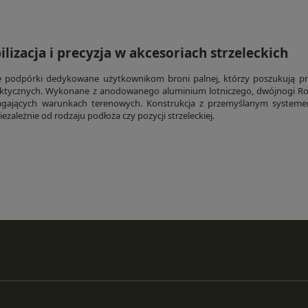
lizacja i precyzja w akcesoriach strzeleckich
ne podpórki dedykowane użytkownikom broni palnej, którzy poszukują pr
ktycznych. Wykonane z anodowanego aluminium lotniczego, dwójnogi Rok
gających warunkach terenowych. Konstrukcja z przemyślanym systemem
ezależnie od rodzaju podłoża czy pozycji strzeleckiej.