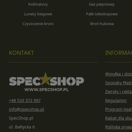
Kolimatory
Gaz pieprzowy
Lunety biegowe
Pałki teleskopowe
Czyszczenie broni
Broń hukowa
KONTAKT
INFORMA
Wysyłka i do
Sposoby Płat
Zwroty i rekl
+48 533 372 997
Regulamin
info@specshop.pl
Program loja
SpecShop.pl
Rabat dla s
ul. Bałtycka 6
Polityka pryw