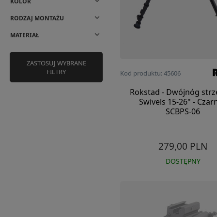
KOLOR
RODZAJ MONTAŻU
MATERIAŁ
ZASTOSUJ WYBRANE
FILTRY
Kod produktu: 45606
Rokstad - Dwójnóg strz
Swivels 15-26" - Czarn
SCBPS-06
279,00 PLN
DOSTĘPNY