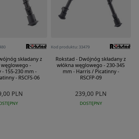
480
Kod produktu: 33479
wójnóg składany z
Rokstad - Dwójnóg składany z
 węglowego -
włókna węglowego - 230-345
 - 155-230 mm -
mm - Harris / Picatinny -
catinny - RSCFS-06
RSCFP-09
9,00 PLN
239,00 PLN
OSTĘPNY
DOSTĘPNY