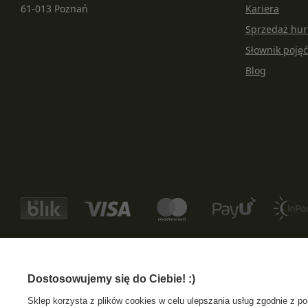
61-013 Poznań
Kariera
Sprzedaż hu
Słownik pojęć
Blog
+48 533 372 997
info@specshop.pl
SpecShop.pl
,
Bałtycka 6
,
6
Dostosowujemy się do Ciebie! :)
Sklep korzysta z plików cookies w celu ulepszania usług zgodnie z p
W sklepie prezentujemy ceny brutto (z VAT).
Stawki VAT dla konsumentów z 