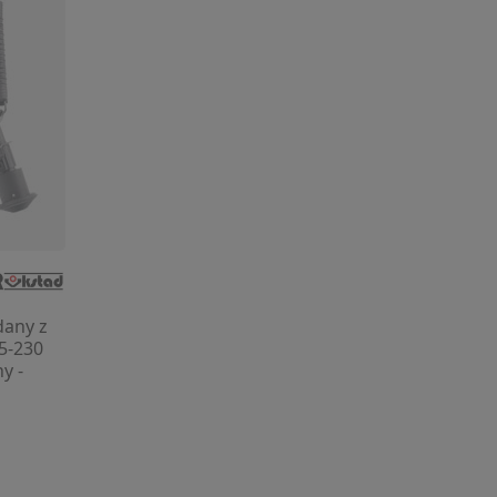
dany z
5-230
y -