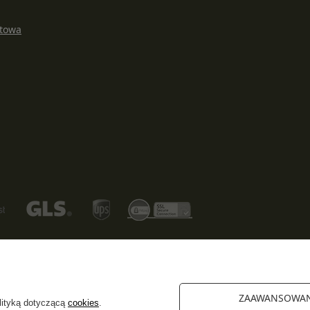
rtowa
1-013
Poznań
ZAAWANSOWA
olityką dotyczącą
cookies
.
kraju:
Polska
.