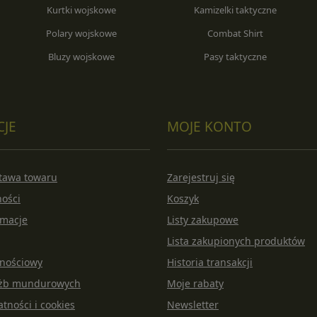
Kurtki wojskowe
Kamizelki taktyczne
Polary wojskowe
Combat Shirt
Bluzy wojskowe
Pasy taktyczne
CJE
MOJE KONTO
stawa towaru
Zarejestruj się
ności
Koszyk
amacje
Listy zakupowe
Lista zakupionych produktów
lnościowy
Historia transakcji
łużb mundurowych
Moje rabaty
atności i cookies
Newsletter