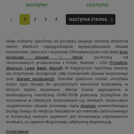
DOSTĘPNY
DOSTĘPNY
NASTĘPNA STRONA
1
2
3
4
Sklep militarny SpecShop od początku swojego istnienia dostarcza
swoim klientom najwygodniejsze, wyspecjalizowane obuwie
mundurowe, taktyczne i wojskowe. Oferowane przez nasz sklep
buty
wojskowe zimowe i letnie
pochodzą od
renomowanych producentów z Polski, Niemiec i USA (
Protektor
,
Magnum
,
Lowa
,
Bates
,
Merrell
). W magazynach SpecShop staramy
się utrzymywać dostępność całej rozmiarówki obuwia wojskowego
oraz
skarpet wojskowych
. Szerokie spektrum modeli umożliwia
dobór typu obuwia do specyficznych warunków środowiska, w
którym będzie stosowane. Wersje butów wyposażone w
wodoodporną membranę
GORE-TEX® polecamy szczególnie do
stosowania w chłodnych środowiskach czy okresach. Doskonałym
uzupełnieniem obuwia zimowego będą
stuptuty
uniemożliwiające
dostęp śniegu do wnętrza.
Niezależnie od materiału zastosowanego
w konstrukcji ważnym aspektem jest konserwacja odpowiednimi
środkami, co zapewni długotrwałą i efektywną eksploatację.
Czytaj więcej