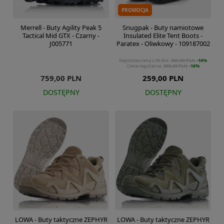
PROMOCJA
Merrell - Buty Agility Peak 5
Snugpak - Buty namiotowe
Tactical Mid GTX - Czarny -
Insulated Elite Tent Boots -
J005771
Paratex - Oliwkowy - 109187002
Najniższa cena z 30 dni:
309,00 PLN
-16%
Cena regularna:
309,00 PLN
-16%
759,00 PLN
259,00 PLN
DOSTĘPNY
DOSTĘPNY
LOWA - Buty taktyczne ZEPHYR
LOWA - Buty taktyczne ZEPHYR