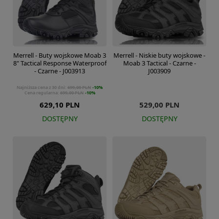
Merrell - Buty wojskowe Moab 3
Merrell - Niskie buty wojskowe -
8" Tactical Response Waterproof
Moab 3 Tactical - Czarne -
- Czarne - J003913
J003909
Najniższa cena z 30 dni:
699,00 PLN
-10%
Cena regularna:
699,00 PLN
-10%
629,10 PLN
529,00 PLN
DOSTĘPNY
DOSTĘPNY