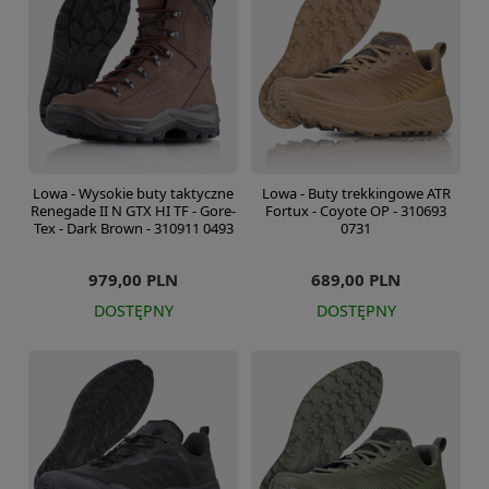
Lowa - Wysokie buty taktyczne
Lowa - Buty trekkingowe ATR
Renegade II N GTX HI TF - Gore-
Fortux - Coyote OP - 310693
Tex - Dark Brown - 310911 0493
0731
979,00 PLN
689,00 PLN
DOSTĘPNY
DOSTĘPNY