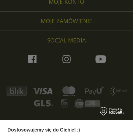
MOJE KONTO
MOJE ZAMÓWIENIE
SOCIAL MEDIA
Dostosowujemy się do Ciebie! :)
+48 533 372 997
info@specshop.pl