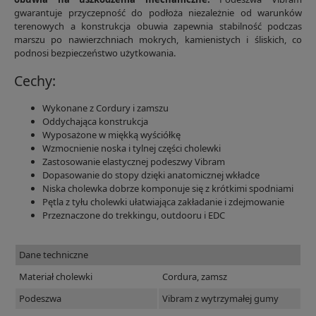
gwarantuje przyczepność do podłoża niezależnie od warunków
terenowych a konstrukcja obuwia zapewnia stabilność podczas
marszu po nawierzchniach mokrych, kamienistych i śliskich, co
podnosi bezpieczeństwo użytkowania.
Cechy:
Wykonane z Cordury i zamszu
Oddychająca konstrukcja
Wyposażone w miękką wyściółkę
Wzmocnienie noska i tylnej części cholewki
Zastosowanie elastycznej podeszwy Vibram
Dopasowanie do stopy dzięki anatomicznej wkładce
Niska cholewka dobrze komponuje się z krótkimi spodniami
Pętla z tyłu cholewki ułatwiająca zakładanie i zdejmowanie
Przeznaczone do trekkingu, outdooru i EDC
Dane techniczne
Materiał cholewki
Cordura, zamsz
Podeszwa
Vibram z wytrzymałej gumy