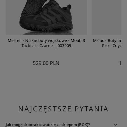
Merrell - Niskie buty wojskowe - Moab 3
M-Tac - Buty tak
Tactical - Czarne - J003909
Pro - Coyote
529,00 PLN
185
NAJCZĘSTSZE PYTANIA
Jak mogę skontaktować się ze sklepem (BOK)?