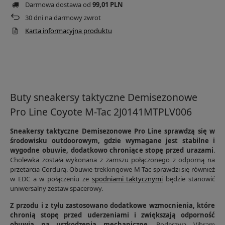
Darmowa dostawa od
99,01 PLN
30
dni na darmowy zwrot
Karta informacyjna produktu
Buty sneakersy taktyczne Demisezonowe
Pro Line Coyote M-Tac 2J0141MTPLV006
Sneakersy taktyczne Demisezonowe Pro Line sprawdzą się w
środowisku outdoorowym, gdzie wymagane jest stabilne i
wygodne obuwie, dodatkowo chroniące stopę przed urazami
.
Cholewka została wykonana z zamszu połączonego z odporną na
przetarcia Cordurą. Obuwie trekkingowe M-Tac sprawdzi się również
w EDC a w połączeniu ze
spodniami taktycznymi
będzie stanowić
uniwersalny zestaw spacerowy.
Z przodu i z tyłu zastosowano dodatkowe wzmocnienia, które
chronią stopę przed uderzeniami i zwiększają odporność
obuwia na uszkodzenia mechaniczne.
Podeszwa Vibram