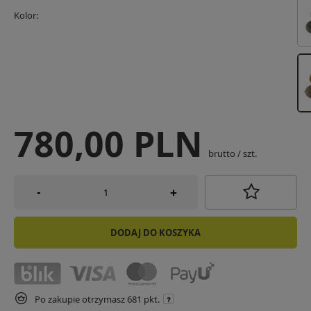
Kolor
780,00 PLN
brutto
/
szt.
-
+
DODAJ DO KOSZYKA
Po zakupie otrzymasz
681 pkt.