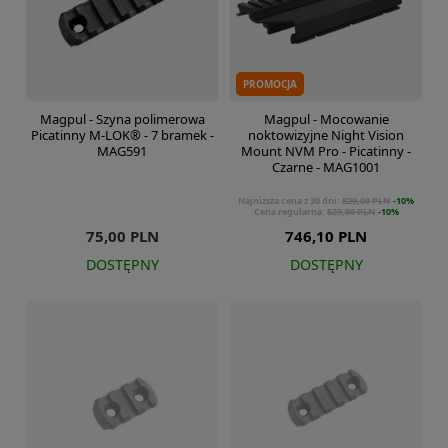
PROMOCJA
Magpul - Szyna polimerowa
Magpul - Mocowanie
Picatinny M-LOK® - 7 bramek -
noktowizyjne Night Vision
MAG591
Mount NVM Pro - Picatinny -
Czarne - MAG1001
Najniższa cena z 30 dni:
829,00 PLN
-10%
Cena regularna:
829,00 PLN
-10%
75,00 PLN
746,10 PLN
DOSTĘPNY
DOSTĘPNY