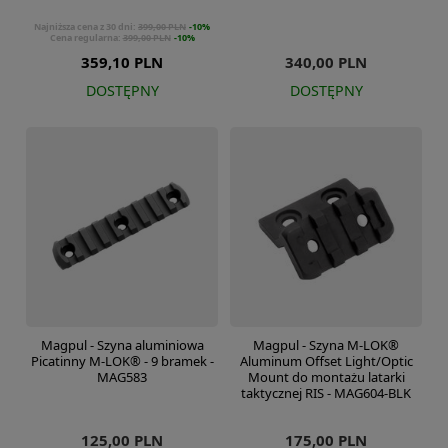
Najniższa cena z 30 dni:
399,00 PLN
-10%
Cena regularna:
399,00 PLN
-10%
359,10 PLN
340,00 PLN
DOSTĘPNY
DOSTĘPNY
Magpul - Szyna aluminiowa
Magpul - Szyna M-LOK®
Picatinny M-LOK® - 9 bramek -
Aluminum Offset Light/Optic
MAG583
Mount do montażu latarki
taktycznej RIS - MAG604-BLK
125,00 PLN
175,00 PLN