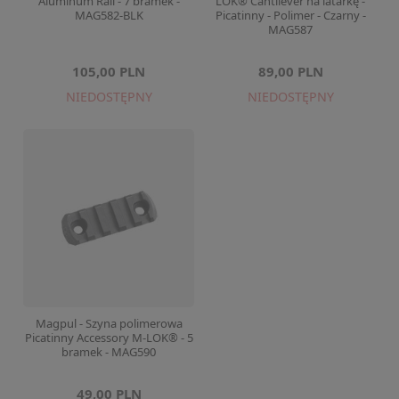
Aluminum Rail - 7 bramek -
LOK® Cantilever na latarkę -
MAG582-BLK
Picatinny - Polimer - Czarny -
MAG587
105,00 PLN
89,00 PLN
NIEDOSTĘPNY
NIEDOSTĘPNY
Magpul - Szyna polimerowa
Picatinny Accessory M-LOK® - 5
bramek - MAG590
49,00 PLN