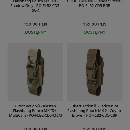
Flashbang Pouch MK II® -
POUCH MK II® - Ranger Green -
Shadow Grey - PO-FLB2-CD5-
PO-FLB2-CD5-RGR
SGR
159,90 PLN
159,90 PLN
DOSTĘPNY
DOSTĘPNY
Direct Action® - Kieszeń
Direct Action® - Ładownica
Flashbang Pouch MK II® -
Flashbang Pouch MK 2 - Coyote
MultiCam - PO-FLB2-CD5-MCM
Brown - PO-FLB2-CD5-CBR
169,90 PLN
159,90 PLN