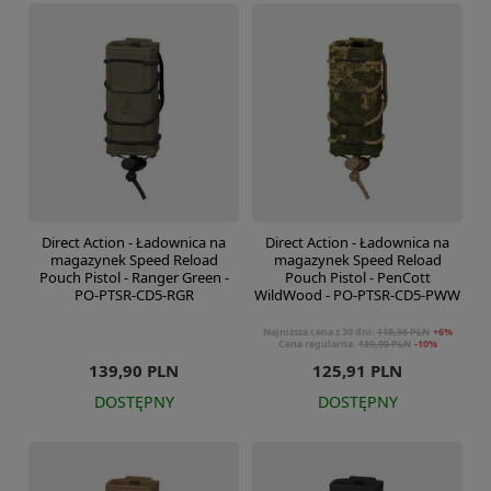
Direct Action - Ładownica na
Direct Action - Ładownica na
magazynek Speed Reload
magazynek Speed Reload
Pouch Pistol - Ranger Green -
Pouch Pistol - PenCott
PO-PTSR-CD5-RGR
WildWood - PO-PTSR-CD5-PWW
Najniższa cena z 30 dni:
118,36 PLN
+6%
Cena regularna:
139,90 PLN
-10%
139,90 PLN
125,91 PLN
DOSTĘPNY
DOSTĘPNY