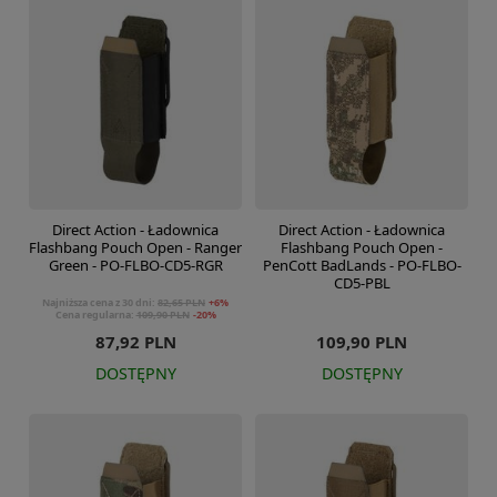
Direct Action - Ładownica
Direct Action - Ładownica
Flashbang Pouch Open - Ranger
Flashbang Pouch Open -
Green - PO-FLBO-CD5-RGR
PenCott BadLands - PO-FLBO-
CD5-PBL
Najniższa cena z 30 dni:
82,65 PLN
+6%
Cena regularna:
109,90 PLN
-20%
87,92 PLN
109,90 PLN
DOSTĘPNY
DOSTĘPNY