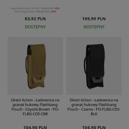
Najniższa cena z 30 dni:
78,89 PLN
+6%
Cena regularna:
104,90 PLN
-20%
83,92 PLN
109,90 PLN
DOSTĘPNY
DOSTĘPNY
Direct Action - Ładownica na
Direct Action - Ładownica na
granat hukowy Flashbang
granat hukowy Flashbang
Pouch - Coyote Brown - PO-
Pouch - Czarna - PO-FLBG-CD5-
FLBG-CD5-CBR
BLK
104,90 PLN
104,90 PLN