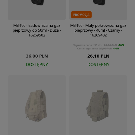
PROMOCJA
Mil-Tec - Ładownica na gaz
Mil-Tec - Mały pokrowiec na gaz
pieprzowy do 50ml - Duża -
pieprzowy - 40ml - Czarny -
16269502
16269402
Najniższa cena z 30 dni:
29,00 PLN
-10%
Cena regularna:
29,00 PLN
-10%
36,00 PLN
26,10 PLN
DOSTĘPNY
DOSTĘPNY