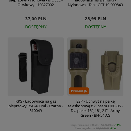
pieprzowy - Pionowa - MOLLE -
ładownica MINI (PMR) -
Oliwkowy - 10327002
Nylonowa - Tan - GFT-19-009843
37,00 PLN
25,99 PLN
DOSTĘPNY
DOSTĘPNY
PROMOCJA
KKS - Ładownica na gaz
ESP - Uchwyt na pałkę
pieprzowy RSG 400ml - Czarna -
teleskopową z klipsem UBC-05 -
510049
Dla pałek 16", 18", 21" - Army
Green - BH-54 AG
Najniższa cena z 30 dni:
58,00 PLN
-11%
Cena regularna:
58,00 PLN
-11%