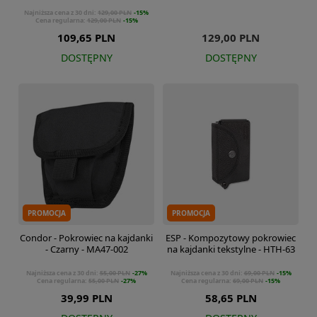
Najniższa cena z 30 dni:
129,00 PLN
-15%
Cena regularna:
129,00 PLN
-15%
109,65 PLN
129,00 PLN
DOSTĘPNY
DOSTĘPNY
PROMOCJA
PROMOCJA
Condor - Pokrowiec na kajdanki
ESP - Kompozytowy pokrowiec
- Czarny - MA47-002
na kajdanki tekstylne - HTH-63
Najniższa cena z 30 dni:
55,00 PLN
-27%
Najniższa cena z 30 dni:
69,00 PLN
-15%
Cena regularna:
55,00 PLN
-27%
Cena regularna:
69,00 PLN
-15%
39,99 PLN
58,65 PLN