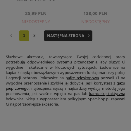
25,99 PLN
138,00 PLN
NIEDOSTĘPNY
NIEDOSTĘPNY
NASTĘPNA STRONA
1
2
Służbowe akcesoria, towarzyszące Twojej codziennej pracy
potrzebują odpowiedniego systemu przenoszenia, aby służyć Ci
wygodnie i skutecznie w kluczowych sytuacjach. Ładownice na
kajdanki będą obowiązkowym wyposażeniem funkcjonariuszy policji
i agencji ochrony. Pokrowiec na
pałkę teleskopową
pozwoli Ci na
wygodne przenoszenie i szybkie jej dobycie. Jeśli korzystasz z
gazu
pieprzowego
, najbezpieczniejszą i najbardziej wydają metodą jego
przenoszenia, jest właśnie wpięta na pas lub
kamizelkę taktyczną
ładownica. Sklep z wyposażeniem policyjnym SpecShop.pl zapewni
Ci najpotrzebniejsze akcesoria.