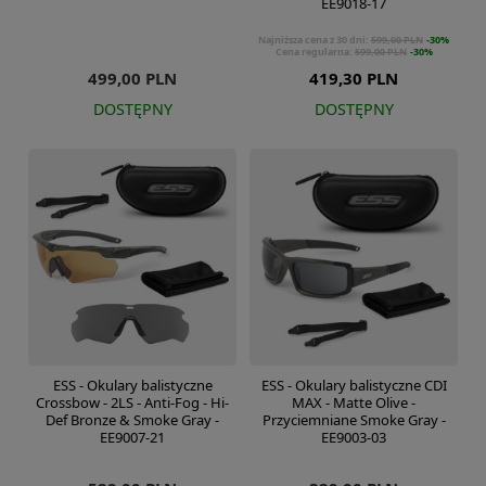
EE9018-17
Najniższa cena z 30 dni:
599,00 PLN
-30%
Cena regularna:
599,00 PLN
-30%
499,00 PLN
419,30 PLN
DOSTĘPNY
DOSTĘPNY
ESS - Okulary balistyczne
ESS - Okulary balistyczne CDI
Crossbow - 2LS - Anti-Fog - Hi-
MAX - Matte Olive -
Def Bronze & Smoke Gray -
Przyciemniane Smoke Gray -
EE9007-21
EE9003-03