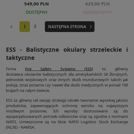
549,00 PLN
429,00 PLN
DOSTĘPNY
NIEDOSTĘPNY
NASTĘPNA STRONA
1
2
ESS - Balistyczne okulary strzeleckie i
taktyczne
Firma
Eye Safety Systems (ESS)
to główny
dostawca okularów
balistycznych
dla amerykańskich Sił Zbrojnych,
jednostek wojskowych oraz innych służb mundurowych takich jak
policja, straż pożarna czy nawet dla służb medycznych w ponad 100
krajach na całym świecie.
ESS za główny cel swojej strategii obrało tworzenie wysokiej jakości
produktów, zapewniających ochronę wzroku na najwyższym
możliwym poziomie. Ich wyroby dostosowane są do
wyspecjalizowanych potrzeb odbiorców oraz są zgodne z normami
NATO. Umieszczone są na liście NATO Logistics Stock Exchange
(NLSE) - NAMSA.