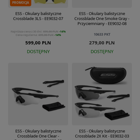
PROMOCJA
ESS - Okulary balistyczne
ESS - Okulary balistyczne
Crossblade 3LS - EE9032-07
Crossblade One Smoke Gray -
Przyciemniany - EE9032-08
Najniższa cena z 30 dni:
699,00 PLN
-14%
10633
PKT
Cena regularna:
699,00 PLN
-14%
599,00 PLN
279,00 PLN
DOSTĘPNY
DOSTĘPNY
ESS - Okulary balistyczne
ESS - Okulary balistyczne
Crossblade One Clear -
Crossblade 2X Kit - EE9032-03