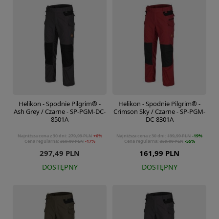
Helikon - Spodnie Pilgrim® -
Helikon - Spodnie Pilgrim® -
Ash Grey / Czarne - SP-PGM-DC-
Crimson Sky / Czarne - SP-PGM-
8501A
DC-8301A
Najniższa cena z 30 dni:
279,99 PLN
+6%
Najniższa cena z 30 dni:
199,99 PLN
-19%
Cena regularna:
359,00 PLN
-17%
Cena regularna:
359,00 PLN
-55%
297,49 PLN
161,99 PLN
DOSTĘPNY
DOSTĘPNY