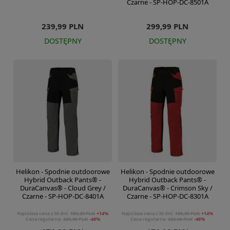
Czarne - SP-HOP-DC-8501A
239,99 PLN
299,99 PLN
DOSTĘPNY
DOSTĘPNY
Helikon - Spodnie outdoorowe
Helikon - Spodnie outdoorowe
Hybrid Outback Pants® -
Hybrid Outback Pants® -
DuraCanvas® - Cloud Grey /
DuraCanvas® - Crimson Sky /
Czarne - SP-HOP-DC-8401A
Czarne - SP-HOP-DC-8301A
Najniższa cena z 30 dni:
150,39 PLN
+14%
Najniższa cena z 30 dni:
150,39 PLN
+14%
Cena regularna:
329,00 PLN
-48%
Cena regularna:
329,00 PLN
-48%