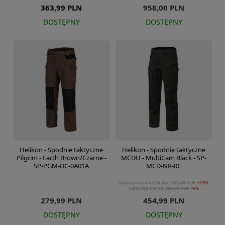
363,99 PLN
958,00 PLN
DOSTĘPNY
DOSTĘPNY
Helikon - Spodnie taktyczne
Helikon - Spodnie taktyczne
Pilgrim - Earth Brown/Czarne -
MCDU - MultiCam Black - SP-
SP-PGM-DC-0A01A
MCD-NR-0C
Najniższa cena z 30 dni:
399,49 PLN
+13%
Cena regularna:
499,99 PLN
-9%
279,99 PLN
454,99 PLN
DOSTĘPNY
DOSTĘPNY