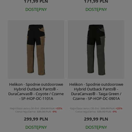
171,99 PLN
171,99 PLN
DOSTĘPNY
DOSTĘPNY
Helikon - Spodnie outdoorowe
Helikon - Spodnie outdoorowe
Hybrid Outback Pants® -
Hybrid Outback Pants® -
DuraCanvas® - Coyote / Czarne
DuraCanvas® - Taiga Green /
- SP-HOP-DC-1101A
Czarne - SP-HOP-DC-0901A
Najniższa cena z 30 dni:
224,99 PLN
+33%
Najniższa cena z 30 dni:
239,99 PLN
+25%
Cena regularna:
329,00 PLN
-9%
Cena regularna:
329,00 PLN
-9%
299,99 PLN
299,99 PLN
DOSTĘPNY
DOSTĘPNY