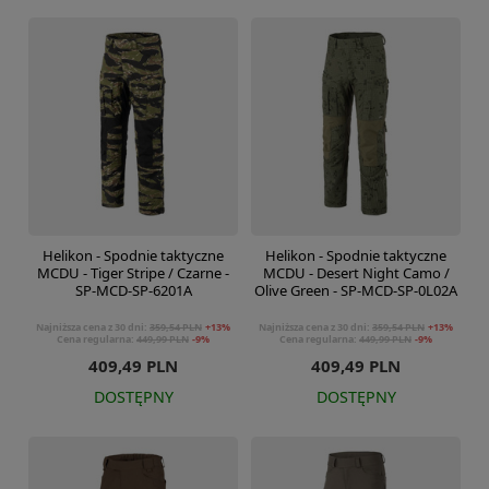
Helikon - Spodnie taktyczne
Helikon - Spodnie taktyczne
MCDU - Tiger Stripe / Czarne -
MCDU - Desert Night Camo /
SP-MCD-SP-6201A
Olive Green - SP-MCD-SP-0L02A
Najniższa cena z 30 dni:
359,54 PLN
+13%
Najniższa cena z 30 dni:
359,54 PLN
+13%
Cena regularna:
449,99 PLN
-9%
Cena regularna:
449,99 PLN
-9%
409,49 PLN
409,49 PLN
DOSTĘPNY
DOSTĘPNY