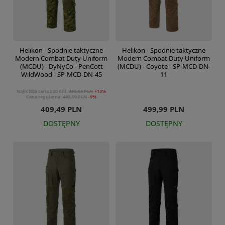
Helikon - Spodnie taktyczne
Helikon - Spodnie taktyczne
Modern Combat Duty Uniform
Modern Combat Duty Uniform
(MCDU) - DyNyCo - PenCott
(MCDU) - Coyote - SP-MCD-DN-
WildWood - SP-MCD-DN-45
11
Najniższa cena z 30 dni:
359,54 PLN
+13%
Cena regularna:
449,99 PLN
-9%
409,49 PLN
499,99 PLN
DOSTĘPNY
DOSTĘPNY