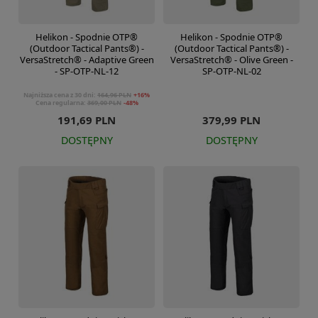
Helikon - Spodnie OTP®
Helikon - Spodnie OTP®
(Outdoor Tactical Pants®) -
(Outdoor Tactical Pants®) -
VersaStretch® - Adaptive Green
VersaStretch® - Olive Green -
- SP-OTP-NL-12
SP-OTP-NL-02
Najniższa cena z 30 dni:
164,96 PLN
+16%
Cena regularna:
369,00 PLN
-48%
191,69 PLN
379,99 PLN
DOSTĘPNY
DOSTĘPNY