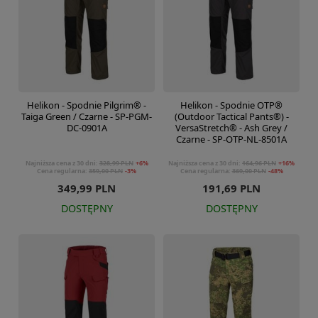
Helikon - Spodnie Pilgrim® -
Helikon - Spodnie OTP®
Taiga Green / Czarne - SP-PGM-
(Outdoor Tactical Pants®) -
DC-0901A
VersaStretch® - Ash Grey /
Czarne - SP-OTP-NL-8501A
Najniższa cena z 30 dni:
328,99 PLN
+6%
Najniższa cena z 30 dni:
164,96 PLN
+16%
Cena regularna:
359,00 PLN
-3%
Cena regularna:
369,00 PLN
-48%
349,99 PLN
191,69 PLN
DOSTĘPNY
DOSTĘPNY