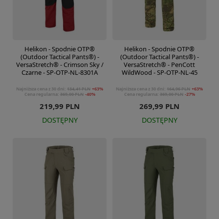
Helikon - Spodnie OTP®
Helikon - Spodnie OTP®
(Outdoor Tactical Pants®) -
(Outdoor Tactical Pants®) -
VersaStretch® - Crimson Sky /
VersaStretch® - PenCott
Czarne - SP-OTP-NL-8301A
WildWood - SP-OTP-NL-45
Najniższa cena z 30 dni:
134,41 PLN
+63%
Najniższa cena z 30 dni:
164,96 PLN
+63%
Cena regularna:
369,00 PLN
-40%
Cena regularna:
369,00 PLN
-27%
219,99 PLN
269,99 PLN
DOSTĘPNY
DOSTĘPNY