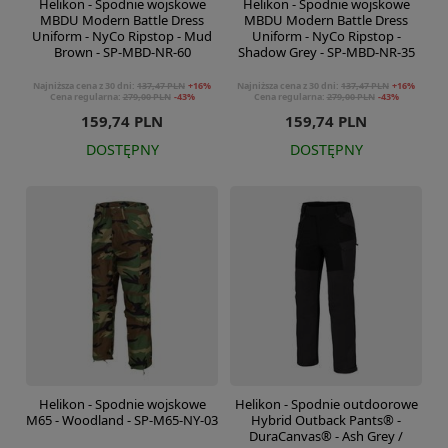
Helikon - Spodnie wojskowe
Helikon - Spodnie wojskowe
MBDU Modern Battle Dress
MBDU Modern Battle Dress
Uniform - NyCo Ripstop - Mud
Uniform - NyCo Ripstop -
Brown - SP-MBD-NR-60
Shadow Grey - SP-MBD-NR-35
Najniższa cena z 30 dni:
137,47 PLN
+16%
Najniższa cena z 30 dni:
137,47 PLN
+16%
Cena regularna:
279,00 PLN
-43%
Cena regularna:
279,00 PLN
-43%
159,74 PLN
159,74 PLN
DOSTĘPNY
DOSTĘPNY
Helikon - Spodnie wojskowe
Helikon - Spodnie outdoorowe
M65 - Woodland - SP-M65-NY-03
Hybrid Outback Pants® -
DuraCanvas® - Ash Grey /