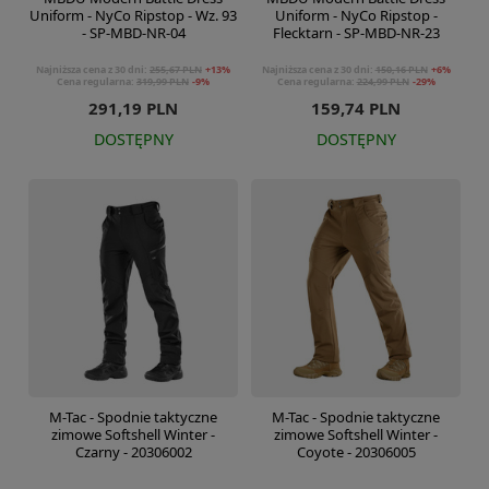
Uniform - NyCo Ripstop - Wz. 93
Uniform - NyCo Ripstop -
- SP-MBD-NR-04
Flecktarn - SP-MBD-NR-23
Najniższa cena z 30 dni:
255,67 PLN
+13%
Najniższa cena z 30 dni:
150,16 PLN
+6%
Cena regularna:
319,99 PLN
-9%
Cena regularna:
224,99 PLN
-29%
291,19 PLN
159,74 PLN
DOSTĘPNY
DOSTĘPNY
M-Tac - Spodnie taktyczne
M-Tac - Spodnie taktyczne
zimowe Softshell Winter -
zimowe Softshell Winter -
Czarny - 20306002
Coyote - 20306005