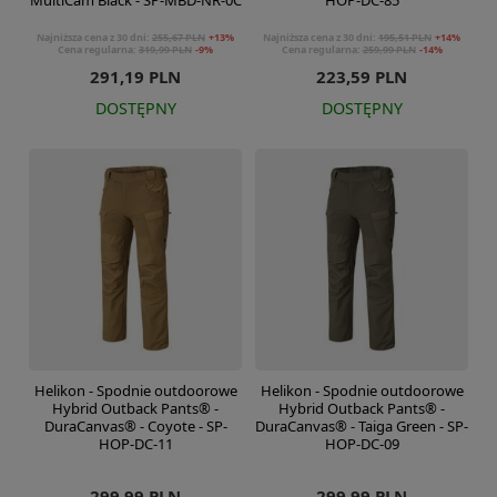
MultiCam Black - SP-MBD-NR-0C
HOP-DC-85
Najniższa cena z 30 dni:
255,67 PLN
+13%
Najniższa cena z 30 dni:
195,51 PLN
+14%
Cena regularna:
319,99 PLN
-9%
Cena regularna:
259,99 PLN
-14%
291,19 PLN
223,59 PLN
DOSTĘPNY
DOSTĘPNY
Helikon - Spodnie outdoorowe
Helikon - Spodnie outdoorowe
Hybrid Outback Pants® -
Hybrid Outback Pants® -
DuraCanvas® - Coyote - SP-
DuraCanvas® - Taiga Green - SP-
HOP-DC-11
HOP-DC-09
299,99 PLN
299,99 PLN