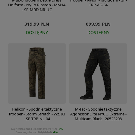
MBDU Modern Battle Dress
Trooper - Nylon - MultiCam - SP-
Uniform - NyCo Ripstop - MM14
TRP-AG-34
- SP-MBD-NR-UC
319,99 PLN
699,99 PLN
DOSTĘPNY
DOSTĘPNY
Helikon - Spodnie taktyczne
M-Tac - Spodnie taktyczne
Trooper - Storm Stretch - Wz. 93
Aggressor Elite NYCO Extreme -
- SP-TRP-NL-04
Multicam Black - 20523208
Najniższa cena z 30 dni:
399,99 PLN
-9%
Cena regularna:
399,99 PLN
-9%