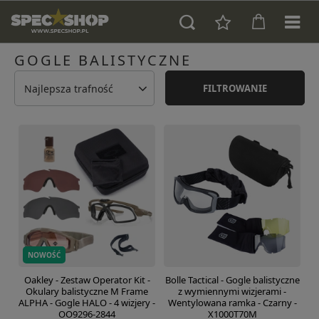
GOGLE BALISTYCZNE
Najlepsza trafność
FILTROWANIE
NOWOŚĆ
Oakley - Zestaw Operator Kit -
Bolle Tactical - Gogle balistyczne
Okulary balistyczne M Frame
z wymiennymi wizjerami -
ALPHA - Gogle HALO - 4 wizjery -
Wentylowana ramka - Czarny -
OO9296-2844
X1000T70M