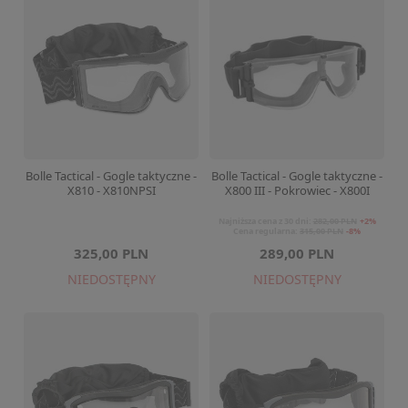
Bolle Tactical - Gogle taktyczne -
Bolle Tactical - Gogle taktyczne -
X810 - X810NPSI
X800 III - Pokrowiec - X800I
Najniższa cena z 30 dni:
282,00 PLN
+2%
Cena regularna:
315,00 PLN
-8%
325,00 PLN
289,00 PLN
NIEDOSTĘPNY
NIEDOSTĘPNY