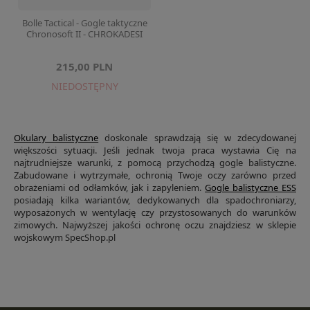
Bolle Tactical - Gogle taktyczne
Chronosoft II - CHROKADESI
215,00 PLN
NIEDOSTĘPNY
Okulary balistyczne
doskonale sprawdzają się w zdecydowanej
większości sytuacji. Jeśli jednak twoja praca wystawia Cię na
najtrudniejsze warunki, z pomocą przychodzą gogle balistyczne.
Zabudowane i wytrzymałe, ochronią Twoje oczy zarówno przed
obrażeniami od odłamków, jak i zapyleniem.
Gogle balistyczne ESS
posiadają kilka wariantów, dedykowanych dla spadochroniarzy,
wyposażonych w wentylację czy przystosowanych do warunków
zimowych. Najwyższej jakości ochronę oczu znajdziesz w sklepie
wojskowym SpecShop.pl