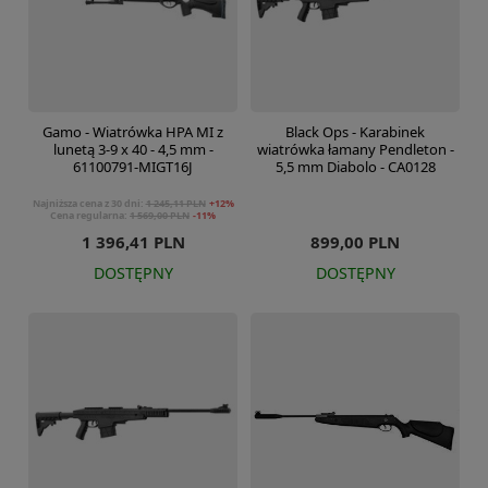
Gamo - Wiatrówka HPA MI z
Black Ops - Karabinek
lunetą 3-9 x 40 - 4,5 mm -
wiatrówka łamany Pendleton -
61100791-MIGT16J
5,5 mm Diabolo - CA0128
Najniższa cena z 30 dni:
1 245,11 PLN
+12%
Cena regularna:
1 569,00 PLN
-11%
1 396,41 PLN
899,00 PLN
DOSTĘPNY
DOSTĘPNY