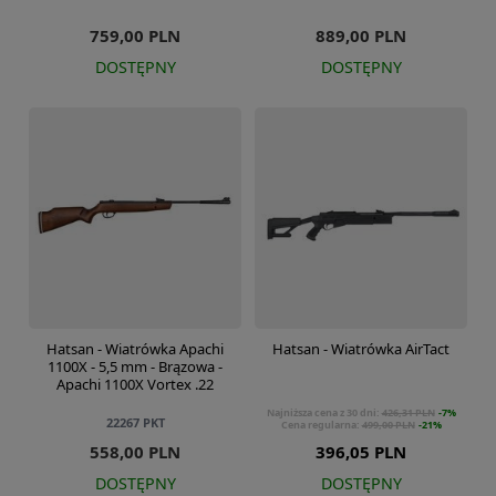
759,00 PLN
889,00 PLN
DOSTĘPNY
DOSTĘPNY
Hatsan - Wiatrówka Apachi
Hatsan - Wiatrówka AirTact
1100X - 5,5 mm - Brązowa -
Apachi 1100X Vortex .22
Najniższa cena z 30 dni:
426,31 PLN
-7%
22267
PKT
Cena regularna:
499,00 PLN
-21%
558,00 PLN
396,05 PLN
DOSTĘPNY
DOSTĘPNY