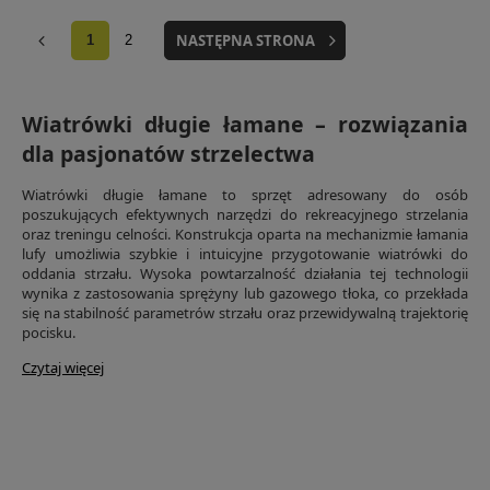
NASTĘPNA STRONA
1
2
Wiatrówki długie łamane – rozwiązania
dla pasjonatów strzelectwa
Wiatrówki długie łamane to sprzęt adresowany do osób
poszukujących efektywnych narzędzi do rekreacyjnego strzelania
oraz treningu celności. Konstrukcja oparta na mechanizmie łamania
lufy umożliwia szybkie i intuicyjne przygotowanie wiatrówki do
oddania strzału. Wysoka powtarzalność działania tej technologii
wynika z zastosowania sprężyny lub gazowego tłoka, co przekłada
się na stabilność parametrów strzału oraz przewidywalną trajektorię
pocisku.
Czytaj więcej