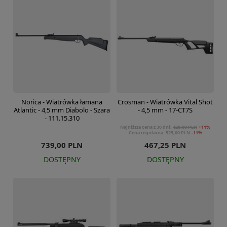
Norica - Wiatrówka łamana
Crosman - Wiatrówka Vital Shot
Atlantic - 4,5 mm Diabolo - Szara
- 4,5 mm - 17-CT7S
- 111.15.310
Najniższa cena z 30 dni:
420,00 PLN
+11%
Cena regularna:
525,00 PLN
-11%
739,00 PLN
467,25 PLN
DOSTĘPNY
DOSTĘPNY