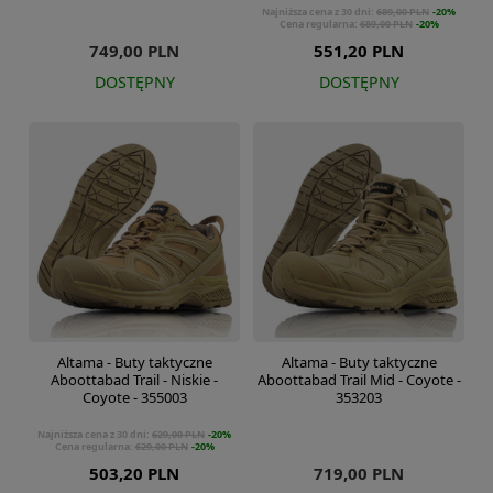
Najniższa cena z 30 dni:
689,00 PLN
-20%
Cena regularna:
689,00 PLN
-20%
749,00 PLN
551,20 PLN
DOSTĘPNY
DOSTĘPNY
Altama - Buty taktyczne
Altama - Buty taktyczne
Aboottabad Trail - Niskie -
Aboottabad Trail Mid - Coyote -
Coyote - 355003
353203
Najniższa cena z 30 dni:
629,00 PLN
-20%
Cena regularna:
629,00 PLN
-20%
503,20 PLN
719,00 PLN