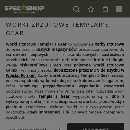
WORKI ZRZUTOWE TEMPLAR'S
GEAR
Worki zrzutowe Templar's Gear
to wytrzymałe
torby zrzutowe
do przenoszenia
pustych magazynków
, przeznaczone zarówno do
warunków bojowych
, jak i
standardowych zastosowań
strzeleckich
. Znajdziesz wśród nich m.in modele
krótkie
i
długie
,
wersje
niskoprofilowe
(Inter) oraz
pojemne worki zrzutowe
Capax
- w minionym roku
dopuszczone przez MON do użytku w
Wojsku Polskim
. Każdy
worek zrzutowy Templar's Gear
posiada
praktyczną,
składaną konstrukcję
oraz
kołnierz ze ściągaczem
,
który
zapobiega przypadkowemu wypadaniu zawartości
podczas ruchu. Poza modelami Dump Bag Inter, wszystkie worki
zrzutowe marki
Templar's Gear
wyposażone są w
dno z
wytrzymałej siatki
, które
zabezpiecza zawartość przed wodą i
piachem
. Dodatkowo, niektóre worki są niewykrywalne przez
noktowizję, dzięki
impregnacji IRR
. Sprawdź modele dostępne w
SpecShop!
FILTROWANIE