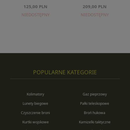
125,00 PLN
209,00 PLN
NIEDOSTĘPNY
NIEDOSTĘPNY
POPULARNE KATEGORIE
Kolimatory
Gaz pieprzowy
Lunety biegowe
Pałki teleskopowe
Czyszczenie broni
Broń hukowa
Kurtki wojskowe
Kamizelki taktyczne