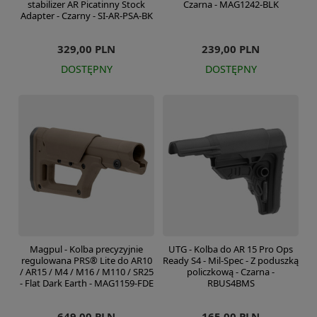
stabilizer AR Picatinny Stock
Czarna - MAG1242-BLK
Adapter - Czarny - SI-AR-PSA-BK
329,00 PLN
239,00 PLN
DOSTĘPNY
DOSTĘPNY
Magpul - Kolba precyzyjnie
UTG - Kolba do AR 15 Pro Ops
regulowana PRS® Lite do AR10
Ready S4 - Mil-Spec - Z poduszką
/ AR15 / M4 / M16 / M110 / SR25
policzkową - Czarna -
- Flat Dark Earth - MAG1159-FDE
RBUS4BMS
649,00 PLN
165,00 PLN