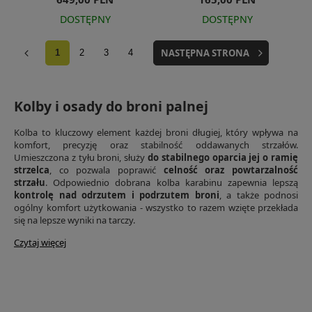
DOSTĘPNY
DOSTĘPNY
NASTĘPNA STRONA
1
2
3
4
Kolby i osady do broni palnej
Kolba to kluczowy element każdej broni długiej, który wpływa na
komfort, precyzję oraz stabilność oddawanych strzałów.
Umieszczona z tyłu broni, służy
do stabilnego oparcia jej o ramię
strzelca
, co pozwala poprawić
celność oraz powtarzalność
strzału
. Odpowiednio dobrana kolba karabinu zapewnia lepszą
kontrolę nad odrzutem i podrzutem broni
, a także podnosi
ogólny komfort użytkowania - wszystko to razem wzięte przekłada
się na lepsze wyniki na tarczy.
Czytaj więcej