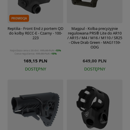
PROMOCJA
Reptilia - Front End z portem QD
Magpul - Kolba precyzyjnie
do kolby RECC-E - Czarny - 100-
regulowana PRS® Lite do AR10
223
/ AR15 / M4 / M16 / M110 / SR25
- Olive Drab Green - MAG1159-
ODG
Najniższa cena z 30 dni:
199,00 PLN
-15%
Cena regularna:
199,00 PLN
-15%
169,15 PLN
649,00 PLN
DOSTĘPNY
DOSTĘPNY