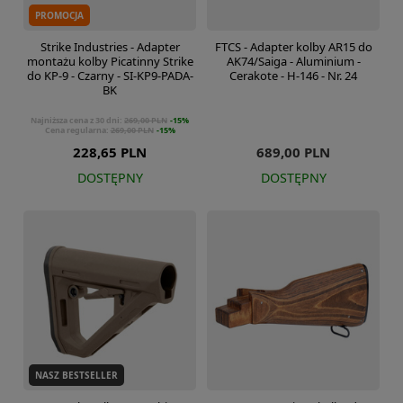
PROMOCJA
Strike Industries - Adapter
FTCS - Adapter kolby AR15 do
montażu kolby Picatinny Strike
AK74/Saiga - Aluminium -
do KP-9 - Czarny - SI-KP9-PADA-
Cerakote - H-146 - Nr. 24
BK
Najniższa cena z 30 dni:
269,00 PLN
-15%
Cena regularna:
269,00 PLN
-15%
228,65 PLN
689,00 PLN
DOSTĘPNY
DOSTĘPNY
NASZ BESTSELLER