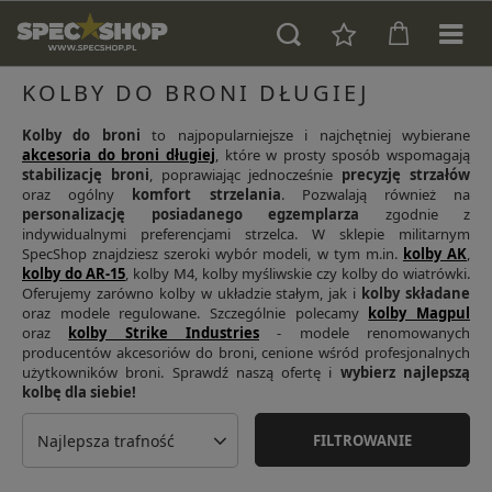
KOLBY DO BRONI DŁUGIEJ
Kolby do broni
to najpopularniejsze i najchętniej wybierane
akcesoria do broni długiej
, które w prosty sposób wspomagają
stabilizację broni
, poprawiając jednocześnie
precyzję strzałów
oraz ogólny
komfort strzelania
. Pozwalają również na
personalizację posiadanego egzemplarza
zgodnie z
indywidualnymi preferencjami strzelca. W sklepie militarnym
SpecShop znajdziesz szeroki wybór modeli, w tym m.in.
kolby AK
,
kolby do AR-15
, kolby M4, kolby myśliwskie czy kolby do wiatrówki.
Oferujemy zarówno kolby w układzie stałym, jak i
kolby składane
oraz modele regulowane. Szczególnie polecamy
kolby Magpul
oraz
kolby Strike Industries
- modele renomowanych
producentów akcesoriów do broni, cenione wśród profesjonalnych
użytkowników broni. Sprawdź naszą ofertę i
wybierz najlepszą
kolbę dla siebie!
Najlepsza trafność
FILTROWANIE