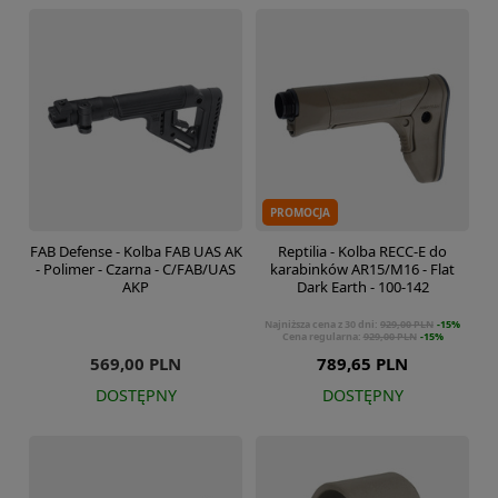
PROMOCJA
FAB Defense - Kolba FAB UAS AK
Reptilia - Kolba RECC-E do
- Polimer - Czarna - C/FAB/UAS
karabinków AR15/M16 - Flat
AKP
Dark Earth - 100-142
Najniższa cena z 30 dni:
929,00 PLN
-15%
Cena regularna:
929,00 PLN
-15%
569,00 PLN
789,65 PLN
DOSTĘPNY
DOSTĘPNY