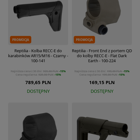
PROMOCJA
PROMOCJA
Reptilia - Kolba RECC-E do
Reptilia - Front End z portem QD
karabinków AR15/M16 - Czarny -
do kolby RECC-E - Flat Dark
100-141
Earth - 100-224
Najniższa cena z 30 dni:
929,00 PLN
-15%
Najniższa cena z 30 dni:
199,00 PLN
-15%
Cena regularna:
929,00 PLN
-15%
Cena regularna:
199,00 PLN
-15%
789,65 PLN
169,15 PLN
DOSTĘPNY
DOSTĘPNY