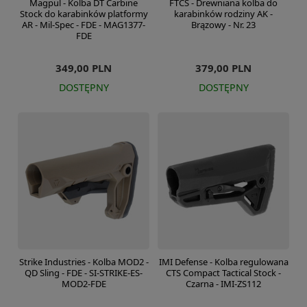
Magpul - Kolba DT Carbine
FTCS - Drewniana kolba do
Stock do karabinków platformy
karabinków rodziny AK -
AR - Mil-Spec - FDE - MAG1377-
Brązowy - Nr. 23
FDE
349,00 PLN
379,00 PLN
DOSTĘPNY
DOSTĘPNY
Strike Industries - Kolba MOD2 -
IMI Defense - Kolba regulowana
QD Sling - FDE - SI-STRIKE-ES-
CTS Compact Tactical Stock -
MOD2-FDE
Czarna - IMI-ZS112