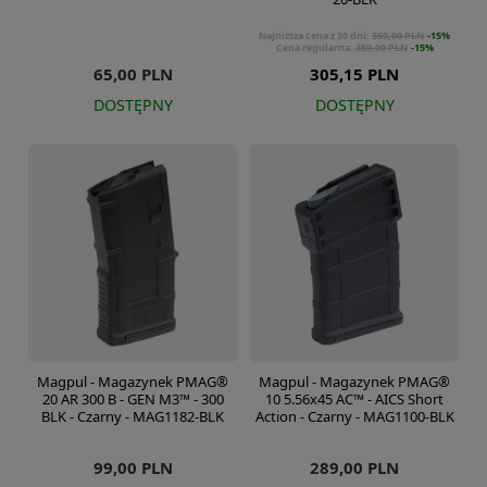
Najniższa cena z 30 dni:
359,00 PLN
-15%
Cena regularna:
359,00 PLN
-15%
65,00 PLN
305,15 PLN
DOSTĘPNY
DOSTĘPNY
Magpul - Magazynek PMAG®
Magpul - Magazynek PMAG®
20 AR 300 B - GEN M3™ - 300
10 5.56x45 AC™ - AICS Short
BLK - Czarny - MAG1182-BLK
Action - Czarny - MAG1100-BLK
99,00 PLN
289,00 PLN