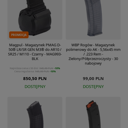
PROMOCJA
Magpul - Magazynek PMAG D-
WBP Rogów - Magazynek
50® LR/SR GEN M3® do AR10 /
polimerowy do AK - 5,56x45 mm
SR25 / M110 - Czarny - MAG993-
/ .223 Rem -
BLK
Zielony/Półprzezroczysty - 30
nabojowy
Najniższa cena z 30 dni:
945,00 PLN
-10%
Cena regularna:
945,00 PLN
-10%
850,50 PLN
99,00 PLN
DOSTĘPNY
DOSTĘPNY