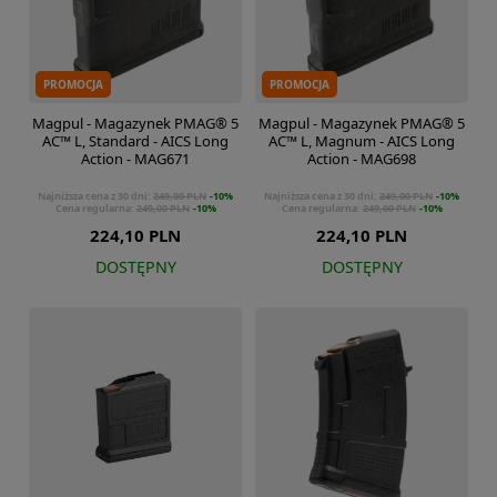
PROMOCJA
PROMOCJA
Magpul - Magazynek PMAG® 5
Magpul - Magazynek PMAG® 5
AC™ L, Standard - AICS Long
AC™ L, Magnum - AICS Long
Action - MAG671
Action - MAG698
Najniższa cena z 30 dni:
249,00 PLN
-10%
Najniższa cena z 30 dni:
249,00 PLN
-10%
Cena regularna:
249,00 PLN
-10%
Cena regularna:
249,00 PLN
-10%
224,10 PLN
224,10 PLN
DOSTĘPNY
DOSTĘPNY