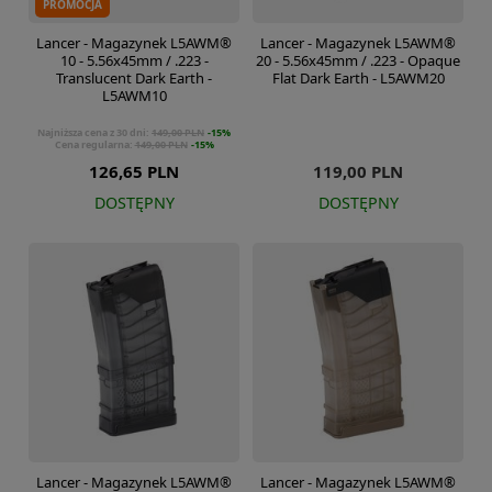
PROMOCJA
Lancer - Magazynek L5AWM®
Lancer - Magazynek L5AWM®
10 - 5.56x45mm / .223 -
20 - 5.56x45mm / .223 - Opaque
Translucent Dark Earth -
Flat Dark Earth - L5AWM20
L5AWM10
Najniższa cena z 30 dni:
149,00 PLN
-15%
Cena regularna:
149,00 PLN
-15%
126,65 PLN
119,00 PLN
DOSTĘPNY
DOSTĘPNY
Lancer - Magazynek L5AWM®
Lancer - Magazynek L5AWM®