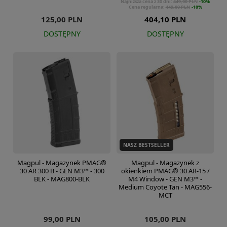
Najniższa cena z 30 dni:
449,00 PLN
-10%
Cena regularna:
449,00 PLN
-10%
125,00 PLN
404,10 PLN
DOSTĘPNY
DOSTĘPNY
NASZ BESTSELLER
Magpul - Magazynek PMAG®
Magpul - Magazynek z
30 AR 300 B - GEN M3™ - 300
okienkiem PMAG® 30 AR-15 /
BLK - MAG800-BLK
M4 Window - GEN M3™ -
Medium Coyote Tan - MAG556-
MCT
99,00 PLN
105,00 PLN