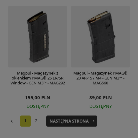
Magpul - Magazynek z
Magpul - Magazynek PMAG®
okienkiem PMAG® 25 LR/SR
20 AR-15 / M4 - GEN M3™ -
Window - GEN M3™ - MAG292
MAG560
155,00 PLN
89,00 PLN
DOSTĘPNY
DOSTĘPNY
NASTĘPNA STRONA
1
2