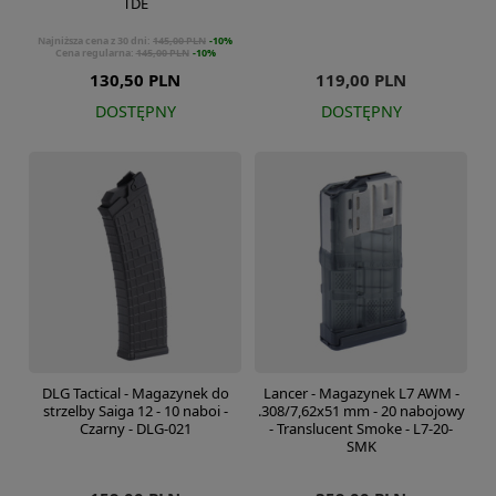
TDE
Najniższa cena z 30 dni:
145,00 PLN
-10%
Cena regularna:
145,00 PLN
-10%
130,50 PLN
119,00 PLN
DOSTĘPNY
DOSTĘPNY
DLG Tactical - Magazynek do
Lancer - Magazynek L7 AWM -
strzelby Saiga 12 - 10 naboi -
.308/7,62x51 mm - 20 nabojowy
Czarny - DLG-021
- Translucent Smoke - L7-20-
SMK