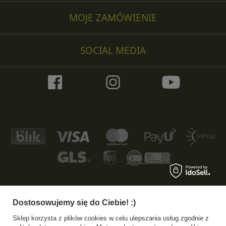
MOJE ZAMÓWIENIE
SOCIAL MEDIA
Dostosowujemy się do Ciebie! :)
+48 533 372 997
info@specshop.pl
Sklep korzysta z plików cookies w celu ulepszania usług zgodnie z
SpecShop.pl
,
Bałtycka 6
,
61-013
Poznań