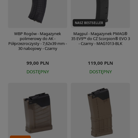
NASZ BESTSELLER
WBP Rogów - Magazynek
Magpul - Magazynek PMAG®
polimerowy do AK -
35 EV9™ do CZ Scorpion® EVO 3
Półprzezroczysty - 7,62x39 mm -
- Czarny - MAG1013-BLK
30 nabojowy - Czarny
99,00 PLN
119,00 PLN
DOSTĘPNY
DOSTĘPNY