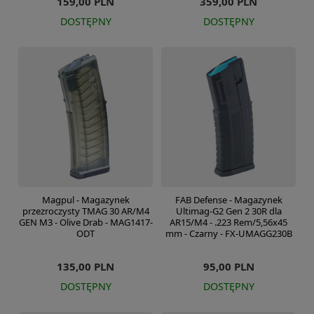
159,00 PLN
359,00 PLN
DOSTĘPNY
DOSTĘPNY
Magpul - Magazynek
FAB Defense - Magazynek
przezroczysty TMAG 30 AR/M4
Ultimag-G2 Gen 2 30R dla
GEN M3 - Olive Drab - MAG1417-
AR15/M4 - .223 Rem/5,56x45
ODT
mm - Czarny - FX-UMAGG230B
135,00 PLN
95,00 PLN
DOSTĘPNY
DOSTĘPNY