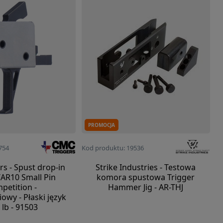
PROMOCJA
754
Kod produktu: 19536
s - Spust drop-in
Strike Industries - Testowa
AR10 Small Pin
komora spustowa Trigger
petition -
Hammer Jig - AR-THJ
owy - Płaski język
5 lb - 91503