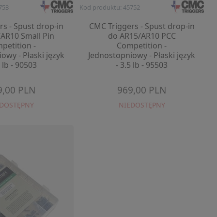
753
Kod produktu: 45752
s - Spust drop-in
CMC Triggers - Spust drop-in
AR10 Small Pin
do AR15/AR10 PCC
petition -
Competition -
owy - Płaski język
Jednostopniowy - Płaski język
5 lb - 90503
- 3.5 lb - 95503
9,00 PLN
969,00 PLN
EDOSTĘPNY
NIEDOSTĘPNY