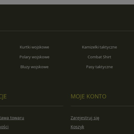
Kurtki wojskowe
Kamizelki taktyczne
Polary wojskowe
Combat Shirt
Bluzy wojskowe
Pasy taktyczne
CJE
MOJE KONTO
stawa towaru
Zarejestruj się
ności
Koszyk