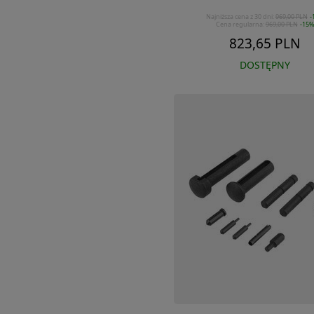
Najniższa cena z 30 dni:
969,00 PLN
-
Cena regularna:
969,00 PLN
-15%
823,65 PLN
DOSTĘPNY