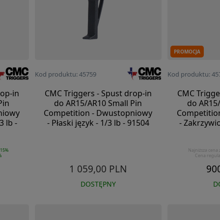
PROMOCJA
Kod produktu: 45759
Kod produktu: 45
op-in
CMC Triggers - Spust drop-in
CMC Trigger
Pin
do AR15/AR10 Small Pin
do AR15/
niowy
Competition - Dwustopniowy
Competitio
 lb -
- Płaski język - 1/3 lb - 91504
- Zakrzywio
-15%
Najniższa cena 
%
Cena regul
1 059,00 PLN
90
DOSTĘPNY
D