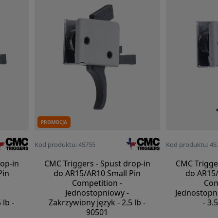
PROMOCJA
Kod produktu: 45755
Kod produktu: 45
op-in
CMC Triggers - Spust drop-in
CMC Trigger
Pin
do AR15/AR10 Small Pin
do AR15/
Competition -
Com
Jednostopniowy -
Jednostopni
 lb -
Zakrzywiony język - 2.5 lb -
- 3.
90501