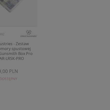
992
dustries - Zestaw
omory spustowej
 Gunsmith Box Pro
I-AR-LRSK-PRO
9,00 PLN
EDOSTĘPNY