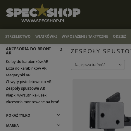
STRZELECTWO
WIATRÓWKI
WYPOSAŻENIE TAKTYCZNE
ODZIEŻ
AKCESORIA DO BRONI
ZESPOŁY SPUSTO
AR
Kolby do karabinków AR
Najlepsza trafność
Łoża do karabinków AR
Magazynki AR
Chwyty pistoletowe do AR
Zespoły spustowe AR
Klapki wyrzutnika łusek
Akcesoria montowane na broń
POKAŻ TYLKO
MARKA