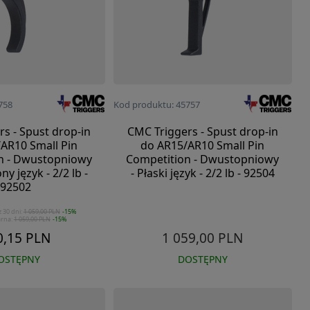
758
Kod produktu: 45757
s - Spust drop-in
CMC Triggers - Spust drop-in
AR10 Small Pin
do AR15/AR10 Small Pin
n - Dwustopniowy
Competition - Dwustopniowy
ny język - 2/2 lb -
- Płaski język - 2/2 lb - 92504
92502
z 30 dni:
1 059,00 PLN
-15%
arna:
1 059,00 PLN
-15%
0,15 PLN
1 059,00 PLN
OSTĘPNY
DOSTĘPNY