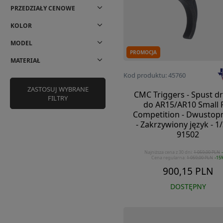
PRZEDZIAŁY CENOWE
KOLOR
MODEL
PROMOCJA
MATERIAŁ
Kod produktu: 45760
ZASTOSUJ WYBRANE
CMC Triggers - Spust dr
FILTRY
do AR15/AR10 Small 
Competition - Dwustop
- Zakrzywiony język - 1/3
91502
Najniższa cena z 30 dni:
1 059,00 PLN
Cena regularna:
1 059,00 PLN
-15
900,15 PLN
DOSTĘPNY