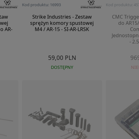
Kod produktu: 16993
Kod produktu: 45
staw
Strike Industries - Zestaw
CMC Trigger
wej
sprężyn komory spustowej
do AR15/
do AR-
M4 / AR-15 - SI-AR-LRSK
Com
Jednostopni
- 2.
59,00 PLN
96
DOSTĘPNY
NI