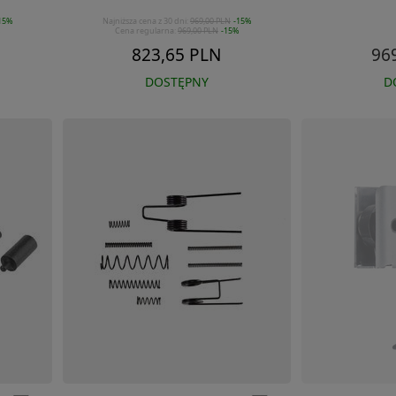
15%
Najniższa cena z 30 dni:
969,00 PLN
-15%
Cena regularna:
969,00 PLN
-15%
823,65 PLN
96
DOSTĘPNY
D