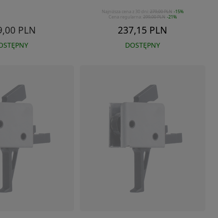
Najniższa cena z 30 dni:
279,00 PLN
-15%
Cena regularna:
299,00 PLN
-21%
9,00 PLN
237,15 PLN
OSTĘPNY
DOSTĘPNY