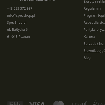
Zwroty i rekl
+48 533 372 997
Regulamin
info@specshop.pl
Program loja
SpecShop.pl
Rabat dla s
ul. Bałtycka 6
Polityka pryw
61-013 Poznań
Kariera
Sprzedaż hu
Słownik pojęć
Blog