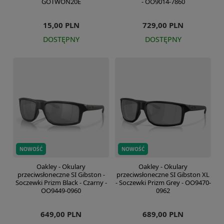
GOTWON20E
- OO9014-7860
15,00 PLN
729,00 PLN
DOSTĘPNY
DOSTĘPNY
NOWOŚĆ
NOWOŚĆ
Oakley - Okulary
Oakley - Okulary
przeciwsłoneczne SI Gibston -
przeciwsłoneczne SI Gibston XL
Soczewki Prizm Black - Czarny -
- Soczewki Prizm Grey - OO9470-
OO9449-0960
0962
649,00 PLN
689,00 PLN