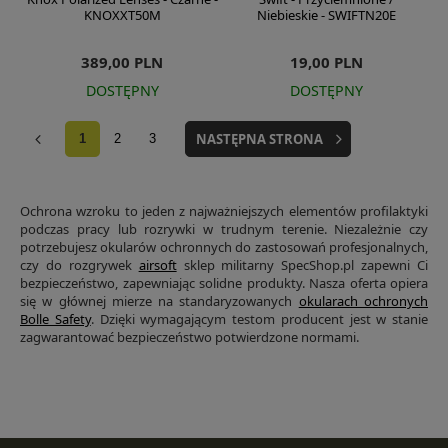
KNOXXT50M
Niebieskie - SWIFTN20E
389,00 PLN
19,00 PLN
DOSTĘPNY
DOSTĘPNY
NASTĘPNA STRONA
1
2
3
Ochrona wzroku to jeden z najważniejszych elementów profilaktyki
podczas pracy lub rozrywki w trudnym terenie. Niezależnie czy
potrzebujesz okularów ochronnych do zastosowań profesjonalnych,
czy do rozgrywek
airsoft
sklep militarny SpecShop.pl zapewni Ci
bezpieczeństwo, zapewniając solidne produkty. Nasza oferta opiera
się w głównej mierze na standaryzowanych
okularach ochronych
Bolle Safety
. Dzięki wymagającym testom producent jest w stanie
zagwarantować bezpieczeństwo potwierdzone normami.