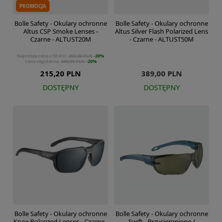
PROMOCJA
Bolle Safety - Okulary ochronne
Bolle Safety - Okulary ochronne
Altus CSP Smoke Lenses -
Altus Silver Flash Polarized Lens
Czarne - ALTUST20M
- Czarne - ALTUST50M
Najniższa cena z 30 dni:
269,00 PLN
-20%
Cena regularna:
269,00 PLN
-20%
215,20 PLN
389,00 PLN
DOSTĘPNY
DOSTĘPNY
Bolle Safety - Okulary ochronne
Bolle Safety - Okulary ochronne
Knox Polarized Lenses - Czarne -
Swift - Przyciemnione /