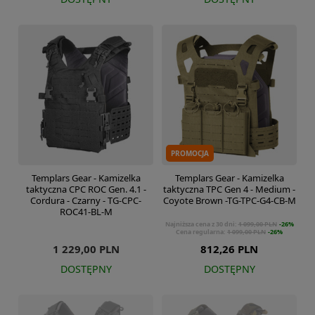
PROMOCJA
Templars Gear - Kamizelka
Templars Gear - Kamizelka
taktyczna CPC ROC Gen. 4.1 -
taktyczna TPC Gen 4 - Medium -
Cordura - Czarny - TG-CPC-
Coyote Brown -TG-TPC-G4-CB-M
ROC41-BL-M
Najniższa cena z 30 dni:
1 099,00 PLN
-26%
Cena regularna:
1 099,00 PLN
-26%
1 229,00 PLN
812,26 PLN
DOSTĘPNY
DOSTĘPNY