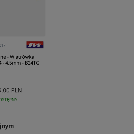
017
une - Wiatrówka
4 - 4,5mm - B24TG
9,00 PLN
OSTĘPNY
yjnym