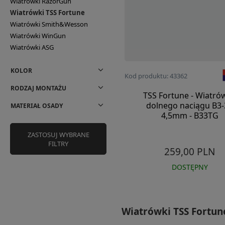
Wiatrówki RazorGun
Wiatrówki TSS Fortune
Wiatrówki Smith&Wesson
Wiatrówki WinGun
Wiatrówki ASG
KOLOR
Kod produktu: 43362
RODZAJ MONTAŻU
TSS Fortune - Wiatró
dolnego naciągu B3-
MATERIAŁ OSADY
4,5mm - B33TG
ZASTOSUJ WYBRANE
FILTRY
259,00 PLN
DOSTĘPNY
Wiatrówki TSS Fortune