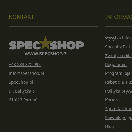
KONTAKT
INFORMA
Wysyłka i do
Sposoby Płat
Zwroty i rekl
+48 533 372 997
Regulamin
info@specshop.pl
Program loja
SpecShop.pl
Rabat dla s
ul. Bałtycka 6
Polityka pryw
61-013 Poznań
Kariera
Sprzedaż hu
Słownik pojęć
Blog