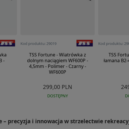
Kod produktu: 29019
Kod produktu: 29
wka
TSS Fortune - Wiatrówka z
TSS Fort
3 -
dolnym naciągiem WF600P -
łamana B2-
4,5mm - Polimer - Czarny -
WF600P
299,00 PLN
24
DOSTĘPNY
D
 – precyzja i innowacja w strzelectwie rekreac