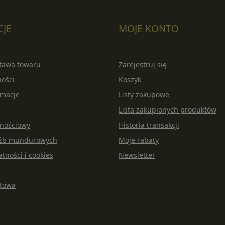
CJE
MOJE KONTO
stawa towaru
Zarejestruj się
ności
Koszyk
amacje
Listy zakupowe
Lista zakupionych produktów
lnościowy
Historia transakcji
łużb mundurowych
Moje rabaty
atności i cookies
Newsletter
rtowa