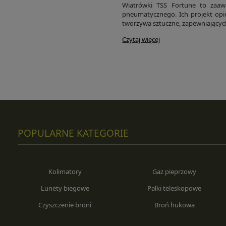
Wiatrówki TSS Fortune to zaawa
pneumatycznego. Ich projekt opie
tworzywa sztuczne, zapewniającyc
Czytaj więcej
POPULARNE KATEGORIE
Kolimatory
Gaz pieprzowy
Lunety biegowe
Pałki teleskopowe
Czyszczenie broni
Broń hukowa