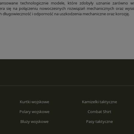
nsowane technologicznie modele, które zdobyły uznanie zarówno wśr
ra się na połączeniu nowoczesnych rozwiązań mechanicznych oraz wysokie
h długowieczność i odporność na uszkodzenia mechaniczne oraz korozję.
Kurtki wojskowe
Kamizelki taktyczne
Polary wojskowe
Combat Shirt
Bluzy wojskowe
Pasy taktyczne