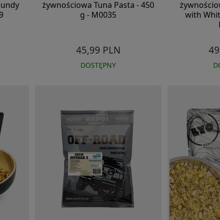
gundy
żywnościowa Tuna Pasta - 450
żywnościo
9
g - M0035
with Whit
45,99 PLN
49
DOSTĘPNY
D