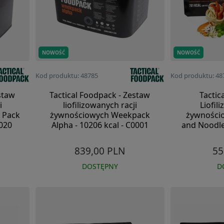
NOWOŚĆ
NOWOŚĆ
Kod produktu: 48785
Kod produktu: 48
staw
Tactical Foodpack - Zestaw
Tactic
i
liofilizowanych racji
Liofil
 Pack
żywnościowych Weekpack
żywności
0020
Alpha - 10206 kcal - C0001
and Noodle
839,00 PLN
55
DOSTĘPNY
D