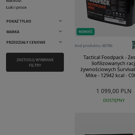
Blackout
Łuki i proce
POKAŻ TYLKO
MARKA
NOWOŚĆ
PRZEDZIAŁY CENOWE
Kod produktu: 48786
Tactical Foodpack - Ze
ZASTOSUJ WYBRANE
liofilizowanych racj
FILTRY
żywnościowych Survival
Mike - 12942 kcal - C
1 099,00 PLN
DOSTĘPNY