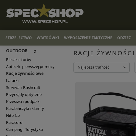
STRZELECTWO
WIATRÓWKI
WYPOSAŻENIE TAKTYCZNE
ODZIEŻ
OUTDOOR
RACJE ŻYWNOŚC
Plecaki i torby
Apteczki pierwszej pomocy
Najlepsza trafność
Racje żywnościowe
Latarki
Survival i Bushcraft
Przyrządy optyczne
Krzesiwa i podpałki
Karabińczyki i klamry
Nite Ize
Paracord
Camping i Turystyka