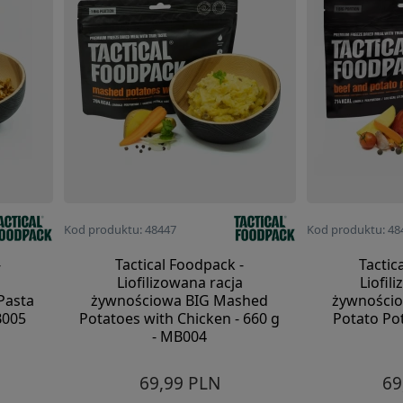
Kod produktu: 48447
Kod produktu: 48
-
Tactical Foodpack -
Tactic
Liofilizowana racja
Liofil
Pasta
żywnościowa BIG Mashed
żywnościo
B005
Potatoes with Chicken - 660 g
Potato Pot
- MB004
69,99 PLN
69