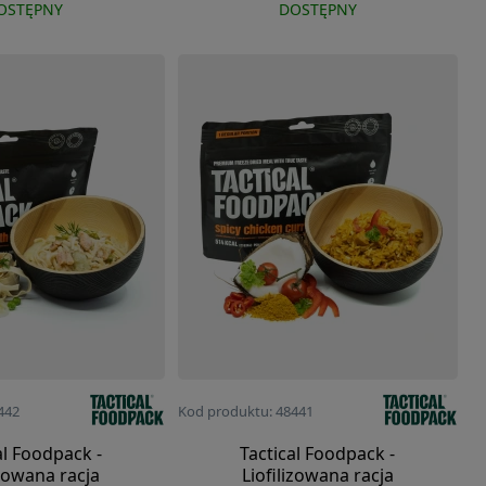
OSTĘPNY
DOSTĘPNY
442
Kod produktu: 48441
al Foodpack -
Tactical Foodpack -
izowana racja
Liofilizowana racja