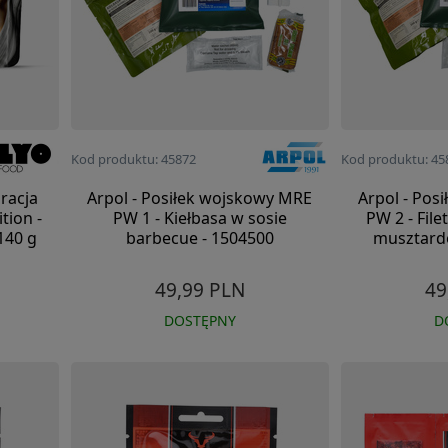
Kod produktu: 45872
Kod produktu: 45
 racja
Arpol - Posiłek wojskowy MRE
Arpol - Pos
tion -
PW 1 - Kiełbasa w sosie
PW 2 - File
140 g
barbecue - 1504500
musztard
49,99 PLN
49
DOSTĘPNY
D