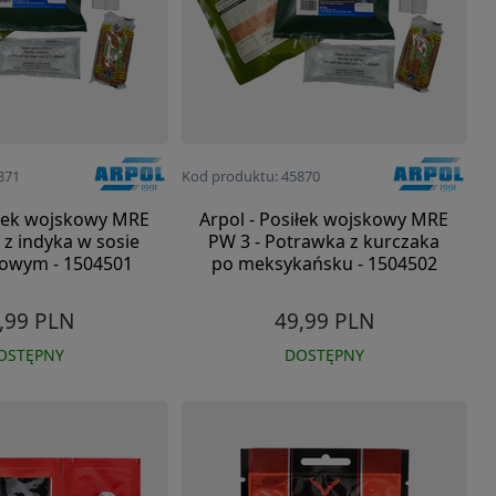
871
Kod produktu: 45870
iłek wojskowy MRE
Arpol - Posiłek wojskowy MRE
t z indyka w sosie
PW 3 - Potrawka z kurczaka
owym - 1504501
po meksykańsku - 1504502
,99 PLN
49,99 PLN
OSTĘPNY
DOSTĘPNY