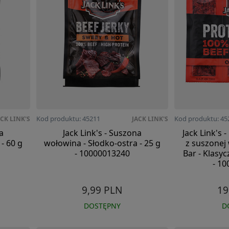
Kod produktu: 45211
Kod produktu: 45
ACK LINK'S
JACK LINK'S
a
Jack Link's - Suszona
Jack Link's 
- 60 g
wołowina - Słodko-ostra - 25 g
z suszonej
- 10000013240
Bar - Klasyc
- 1
9,99 PLN
19
DOSTĘPNY
D