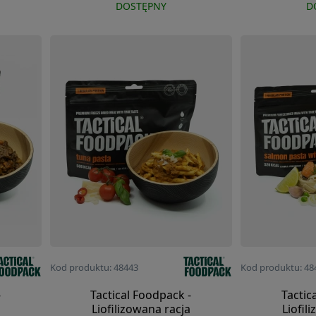
DOSTĘPNY
D
Kod produktu: 48443
Kod produktu: 48
-
Tactical Foodpack -
Tactic
Liofilizowana racja
Liofil