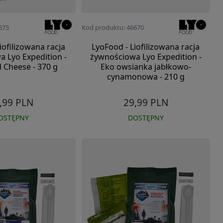
673
Kod produktu: 46670
iofilizowana racja
LyoFood - Liofilizowana racja
 Lyo Expedition -
żywnościowa Lyo Expedition -
 Cheese - 370 g
Eko owsianka jabłkowo-
cynamonowa - 210 g
,99 PLN
29,99 PLN
OSTĘPNY
DOSTĘPNY