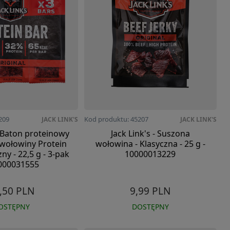
209
Kod produktu: 45207
JACK LINK'S
JACK LINK'S
- Baton proteinowy
Jack Link's - Suszona
 wołowiny Protein
wołowina - Klasyczna - 25 g -
zny - 22,5 g - 3-pak
10000013229
0000031555
,50 PLN
9,99 PLN
OSTĘPNY
DOSTĘPNY