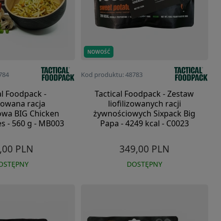
NOWOŚĆ
784
Kod produktu: 48783
al Foodpack -
Tactical Foodpack - Zestaw
izowana racja
liofilizowanych racji
owa BIG Chicken
żywnościowych Sixpack Big
s - 560 g - MB003
Papa - 4249 kcal - C0023
,00 PLN
349,00 PLN
OSTĘPNY
DOSTĘPNY