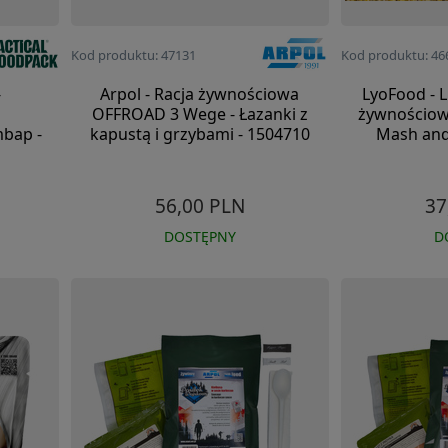
Kod produktu: 47131
Kod produktu: 46
-
Arpol - Racja żywnościowa
LyoFood - L
OFFROAD 3 Wege - Łazanki z
żywnościowa
mbap -
kapustą i grzybami - 1504710
Mash and
56,00 PLN
37
DOSTĘPNY
D