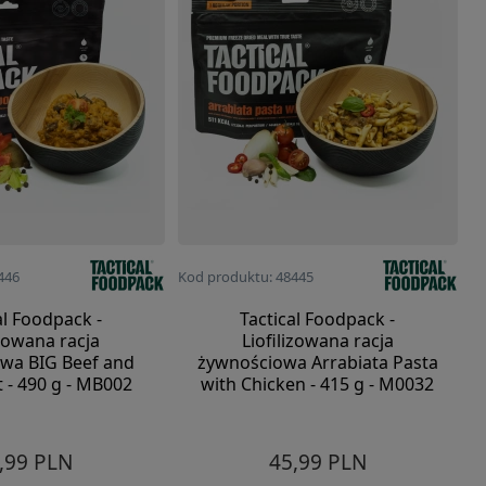
446
Kod produktu: 48445
al Foodpack -
Tactical Foodpack -
izowana racja
Liofilizowana racja
wa BIG Beef and
żywnościowa Arrabiata Pasta
 - 490 g - MB002
with Chicken - 415 g - M0032
,99 PLN
45,99 PLN