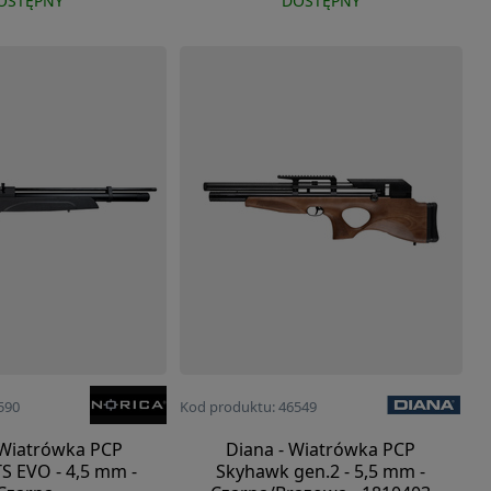
OSTĘPNY
DOSTĘPNY
590
Kod produktu: 46549
 Wiatrówka PCP
Diana - Wiatrówka PCP
S EVO - 4,5 mm -
Skyhawk gen.2 - 5,5 mm -