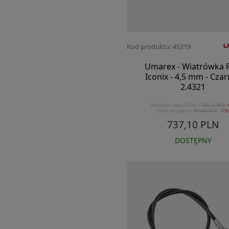
Kod produktu: 45219
Umarex - Wiatrówka 
Iconix - 4,5 mm - Czar
2.4321
Najniższa cena z 30 dni:
701,10 PLN
Cena regularna:
819,00 PLN
-10%
737,10 PLN
DOSTĘPNY