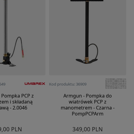
649
Kod produktu: 36909
- Pompka PCP z
Armgun - Pompka do
zem i składaną
wiatrówek PCP z
awą - 2.0046
manometrem - Czarna -
PompPCPArm
9,00 PLN
349,00 PLN