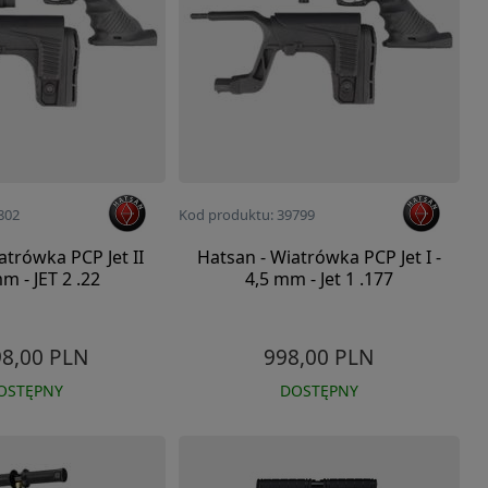
802
Kod produktu: 39799
atrówka PCP Jet II
Hatsan - Wiatrówka PCP Jet I -
mm - JET 2 .22
4,5 mm - Jet 1 .177
98,00 PLN
998,00 PLN
OSTĘPNY
DOSTĘPNY