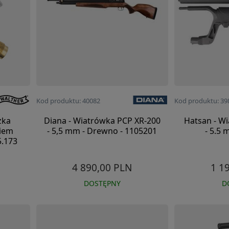
Kod produktu: 40082
Kod produktu: 39
zka
Diana - Wiatrówka PCP XR-200
Hatsan - Wi
kiem
- 5,5 mm - Drewno - 1105201
- 5.5 
5.173
4 890,00 PLN
1 1
DOSTĘPNY
D