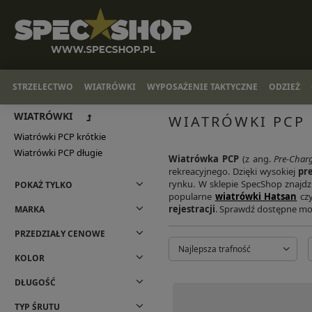
STRZELECTWO
WIATRÓWKI
WYPOSAŻENIE TAKTYCZNE
ODZIEŻ
WIATRÓWKI
WIATRÓWKI PCP
Wiatrówki PCP krótkie
Wiatrówki PCP długie
Wiatrówka PCP
(z ang.
Pre-Char
rekreacyjnego. Dzięki wysokiej
pre
rynku. W sklepie SpecShop znajdz
POKAŻ TYLKO
popularne
wiatrówki Hatsan
cz
rejestracji
. Sprawdź dostępne mo
MARKA
PRZEDZIAŁY CENOWE
Najlepsza trafność
KOLOR
DŁUGOŚĆ
TYP ŚRUTU