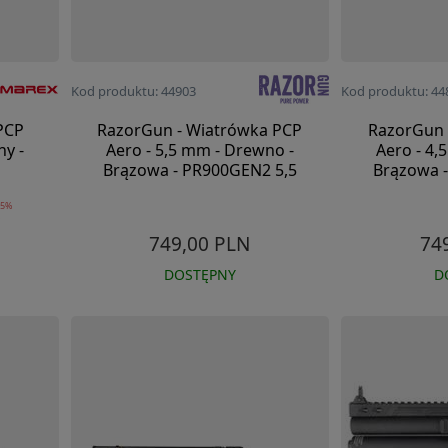
Kod produktu: 44903
Kod produktu: 44
PCP
RazorGun - Wiatrówka PCP
RazorGun 
ny -
Aero - 5,5 mm - Drewno -
Aero - 4,
Brązowa - PR900GEN2 5,5
Brązowa 
+5%
749,00 PLN
74
DOSTĘPNY
D