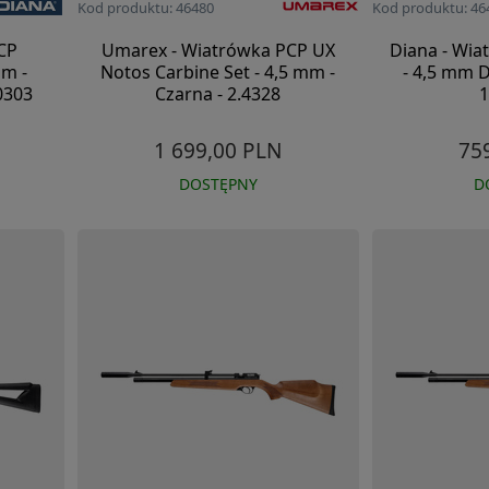
Kod produktu: 46480
Kod produktu: 46
CP
Umarex - Wiatrówka PCP UX
Diana - Wia
mm -
Notos Carbine Set - 4,5 mm -
- 4,5 mm D
0303
Czarna - 2.4328
1
1 699,00 PLN
75
DOSTĘPNY
D