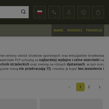
MARKI
NOWOŚCI
PROMOCJE
lnie ceniony wśród strzelców sportowych oraz entuzjastów strzelectwa
 wiatrówki PCP uchodzą za
najbardziej wydajne i celne wiatrówki
na
echnik strzeleckich
oraz trening na różnych
dystansach
, w tym m.in.
atyczne mocą
nie przekraczają 17J
i możesz je kupić
bez zezwolenia i
1
2