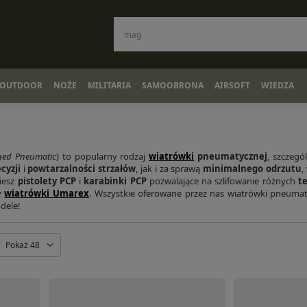
OUTDOOR
NOŻE
MILITARIA
SAMOOBRONA
AIRSOFT
WIEDZA
ged Pneumatic
) to popularny rodzaj
wiatrówki
pneumatycznej
, szczegó
cyzji
i
powtarzalności strzałów
, jak i za sprawą
minimalnego odrzutu
,
iesz
pistolety PCP
i
karabinki PCP
pozwalające na szlifowanie różnych
t
y
wiatrówki Umarex
. Wszystkie oferowane przez nas wiatrówki pneum
dele!
Pokaż 48