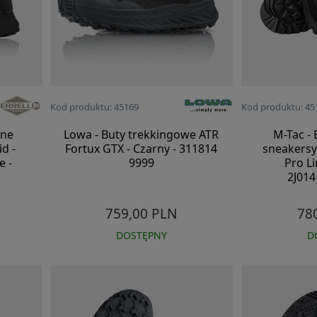
Kod produktu: 45169
Kod produktu: 45
zne
Lowa - Buty trekkingowe ATR
M-Tac - 
d -
Fortux GTX - Czarny - 311814
sneakers
e -
9999
Pro Li
2J01
759,00 PLN
78
DOSTĘPNY
D