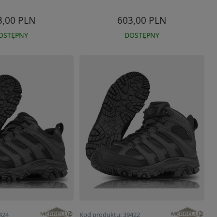
3,00 PLN
603,00 PLN
OSTĘPNY
DOSTĘPNY
424
Kod produktu: 39422