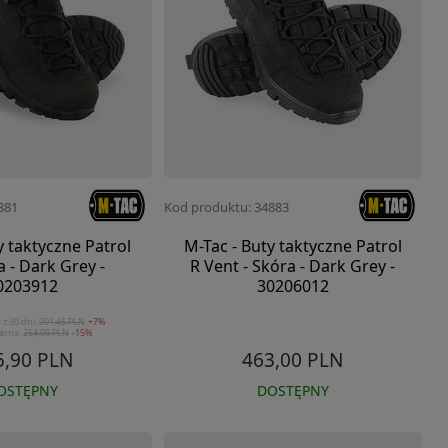
881
Kod produktu: 34883
y taktyczne Patrol
M-Tac - Buty taktyczne Patrol
a - Dark Grey -
R Vent - Skóra - Dark Grey -
0203912
30206012
 z 30 dni:
201,45 PLN
+7%
arna:
254,00 PLN
-15%
5,90 PLN
463,00 PLN
OSTĘPNY
DOSTĘPNY