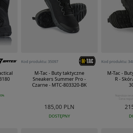
Kod produktu: 35097
Kod produktu: 34
ctical
M-Tac - Buty taktyczne
M-Tac - But
 3180
Sneakers Summer Pro -
R - Skór
Czarne - MTC-803320-BK
3
20%
Najniższa cena
Cena regul
185,00 PLN
21
DOSTĘPNY
D