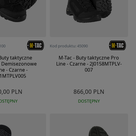
100
Kod produktu: 45090
Buty taktyczne
M-Tac - Buty taktyczne Pro
y Demisezonowe
Line - Czarne - 2J0158MTPLV-
ne - Czarne -
007
41MTPLV005
0,00 PLN
866,00 PLN
OSTĘPNY
DOSTĘPNY