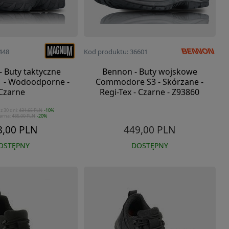
448
Kod produktu: 36601
 Buty taktyczne
Bennon - Buty wojskowe
1 - Wodoodporne -
Commodore S3 - Skórzane -
Czarne
Regi-Tex - Czarne - Z93860
 z 30 dni:
431,65 PLN
-10%
arna:
485,00 PLN
-20%
8,00 PLN
449,00 PLN
OSTĘPNY
DOSTĘPNY