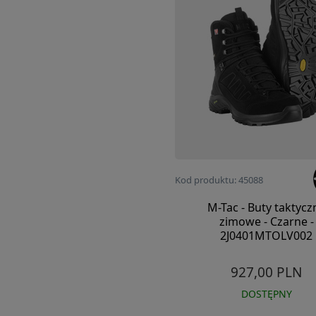
Kod produktu: 45088
M-Tac - Buty taktycz
zimowe - Czarne -
2J0401MTOLV002
927,00 PLN
DOSTĘPNY