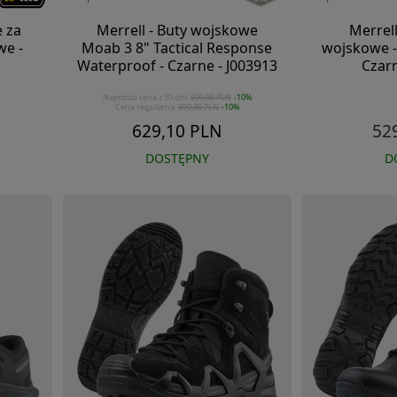
e za
Merrell - Buty wojskowe
Merrell
we -
Moab 3 8" Tactical Response
wojskowe - 
Waterproof - Czarne - J003913
Czarn
Najniższa cena z 30 dni:
699,00 PLN
-10%
Cena regularna:
699,00 PLN
-10%
629,10 PLN
52
DOSTĘPNY
D