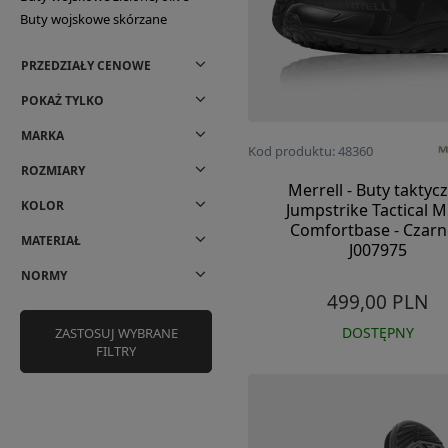
Buty wojskowe skórzane
PRZEDZIAŁY CENOWE
POKAŻ TYLKO
MARKA
Kod produktu: 48360
ROZMIARY
Merrell - Buty taktyc
KOLOR
Jumpstrike Tactical Mi
Comfortbase - Czarn
MATERIAŁ
J007975
NORMY
499,00 PLN
DOSTĘPNY
ZASTOSUJ WYBRANE
FILTRY