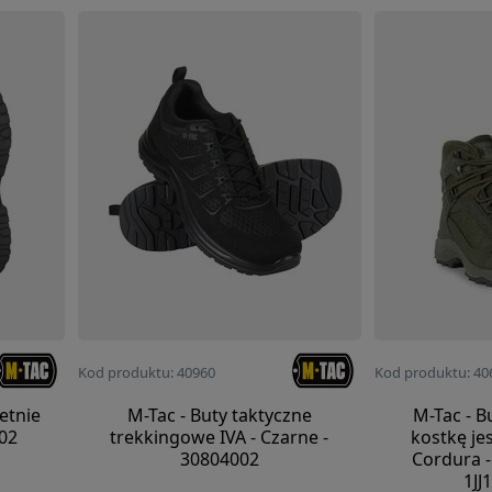
Kod produktu: 40960
Kod produktu: 40
etnie
M-Tac - Buty taktyczne
M-Tac - B
102
trekkingowe IVA - Czarne -
kostkę je
30804002
Cordura -
1JJ