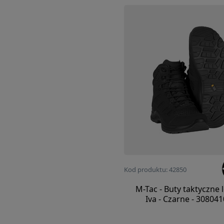
Kod produktu: 42850
M-Tac - Buty taktyczne l
Iva - Czarne - 30804