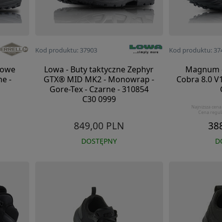
Kod produktu: 37903
Kod produktu: 37
gowe
Lowa - Buty taktyczne Zephyr
Magnum -
ne -
GTX® MID MK2 - Monowrap -
Cobra 8.0 V
Gore-Tex - Czarne - 310854
C30 0999
Najniższa cena
Cena regul
849,00 PLN
38
DOSTĘPNY
D