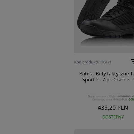
Kod produktu: 36471
Bates - Buty taktyczne Ta
Sport 2 - Zip - Czarne -
Najniższa cena z 30 dni:
549,00 PLN
-
Cena regularna:
549,00 PLN
-20%
439,20 PLN
DOSTĘPNY