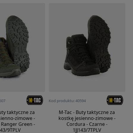
607
Kod produktu: 40594
uty taktyczne za
M-Tac - Buty taktyczne za
sienno-zimowe -
kostkę jesienno-zimowe -
 Ranger Green -
Cordura - Czarne -
143/9TPLV
1JJ143/7TPLV