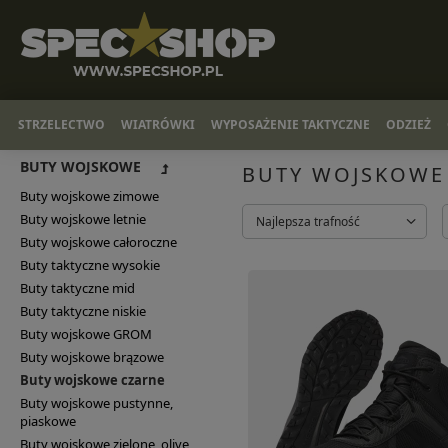
STRZELECTWO
WIATRÓWKI
WYPOSAŻENIE TAKTYCZNE
ODZIEŻ
BUTY WOJSKOWE
BUTY WOJSKOWE
Buty wojskowe zimowe
Buty wojskowe letnie
Najlepsza trafność
Buty wojskowe całoroczne
Buty taktyczne wysokie
Buty taktyczne mid
Buty taktyczne niskie
Buty wojskowe GROM
Buty wojskowe brązowe
Buty wojskowe czarne
Buty wojskowe pustynne,
piaskowe
Buty wojskowe zielone, olive