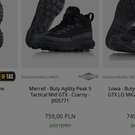
Kod produktu: 44431
Kod produktu: 43
ne
Merrell - Buty Agility Peak 5
Lowa - Buty
Tactical Mid GTX - Czarny -
GTX LO MK2 
J005771
759,00 PLN
74
DOSTĘPNY
D