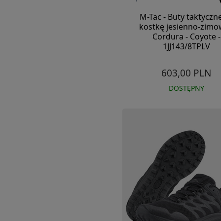
M-Tac - Buty taktyczn
kostkę jesienno-zimo
Cordura - Coyote -
1JJ143/8TPLV
603,00 PLN
DOSTĘPNY