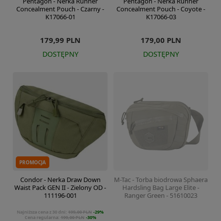
Pentagon - Nerka Runner
Pentagon - Nerka Runner
Concealment Pouch - Czarny -
Concealment Pouch - Coyote -
K17066-01
K17066-03
179,99 PLN
179,00 PLN
DOSTĘPNY
DOSTĘPNY
PROMOCJA
Condor - Nerka Draw Down
M-Tac - Torba biodrowa Sphaera
Waist Pack GEN II - Zielony OD -
Hardsling Bag Large Elite -
111196-001
Ranger Green - 51610023
Najniższa cena z 30 dni:
199,00 PLN
-29%
Cena regularna:
199,00 PLN
-30%