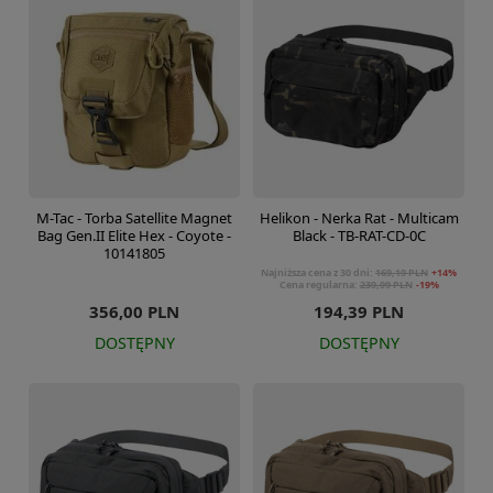
M-Tac - Torba Satellite Magnet
Helikon - Nerka Rat - Multicam
Bag Gen.II Elite Hex - Coyote -
Black - TB-RAT-CD-0C
10141805
Najniższa cena z 30 dni:
169,19 PLN
+14%
Cena regularna:
239,99 PLN
-19%
356,00 PLN
194,39 PLN
DOSTĘPNY
DOSTĘPNY