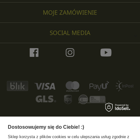
MOJE ZAMÓWIENIE
SOCIAL MEDIA
Dostosowujemy się do Ciebie! :)
+48 533 372 997
info@specshop.pl
Sklep korzysta z plików cookies w celu ulepszania usług zgodnie z
SpecShop.pl
,
Bałtycka 6
,
61-013
Poznań