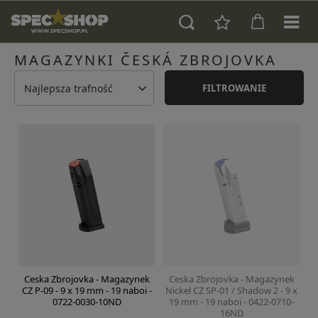
MAGAZYNKI ČESKÁ ZBROJOVKA
Najlepsza trafność
FILTROWANIE
Ceska Zbrojovka - Magazynek
Ceska Zbrojovka - Magazynek
CZ P-09 - 9 x 19 mm - 19 naboi -
Nickel CZ SP-01 / Shadow 2 - 9 x
0722-0030-10ND
19 mm - 19 naboi - 0422-0710-
16ND