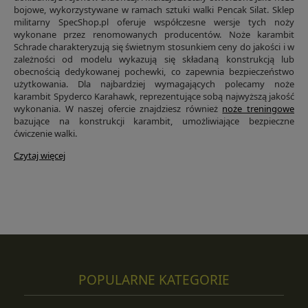
bojowe, wykorzystywane w ramach sztuki walki Pencak Silat. Sklep
militarny SpecShop.pl oferuje współczesne wersje tych noży
wykonane przez renomowanych producentów. Noże karambit
Schrade charakteryzują się świetnym stosunkiem ceny do jakości i w
zależności od modelu wykazują się składaną konstrukcją lub
obecnością dedykowanej pochewki, co zapewnia bezpieczeństwo
użytkowania. Dla najbardziej wymagających polecamy noże
karambit Spyderco Karahawk, reprezentujące sobą najwyższą jakość
wykonania. W naszej ofercie znajdziesz również
noże treningowe
bazujące na konstrukcji karambit, umożliwiające bezpieczne
ćwiczenie walki.
Czytaj więcej
POPULARNE KATEGORIE