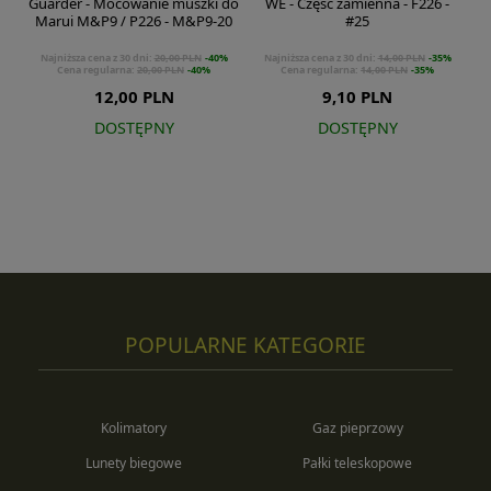
Guarder - Mocowanie muszki do
WE - Część zamienna - F226 -
Marui M&P9 / P226 - M&P9-20
#25
Najniższa cena z 30 dni:
20,00 PLN
-40%
Najniższa cena z 30 dni:
14,00 PLN
-35%
Cena regularna:
20,00 PLN
-40%
Cena regularna:
14,00 PLN
-35%
12,00 PLN
9,10 PLN
DOSTĘPNY
DOSTĘPNY
POPULARNE KATEGORIE
Kolimatory
Gaz pieprzowy
Lunety biegowe
Pałki teleskopowe