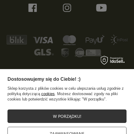
Dostosowujemy się do Ciebie! :)
+48 533 372 997
info@specshop.pl
Sklep korzysta z plików cookies w celu ulepszania usług zgodnie z
SpecShop.pl
,
Bałtycka 6
,
61-013
Poznań
polityką dotyczącą
cookies
. Możesz dostosować zgody na pliki
cookies lub potwierdzić wszystkie klikając "W porządku".
W sklepie prezentujemy ceny brutto (z VAT).
W PORZĄDKU!
Stawki VAT dla konsumentów z kraju:
Polska
.
ZAAWANSOWANE