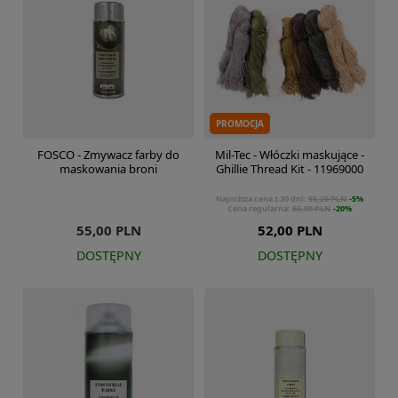
PROMOCJA
FOSCO - Zmywacz farby do
Mil-Tec - Włóczki maskujące -
maskowania broni
Ghillie Thread Kit - 11969000
Najniższa cena z 30 dni:
55,20 PLN
-5%
Cena regularna:
65,00 PLN
-20%
55,00 PLN
52,00 PLN
DOSTĘPNY
DOSTĘPNY