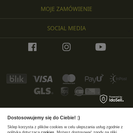
MOJE ZAMÓWIENIE
SOCIAL MEDIA
Dostosowujemy się do Ciebie! :)
+48 533 372 997
info@specshop.pl
Sklep korzysta z plików cookies w celu ulepszania usług zgodnie z
SpecShop.pl
,
Bałtycka 6
,
61-013
Poznań
polityką dotyczącą
cookies
. Możesz dostosować zgody na pliki