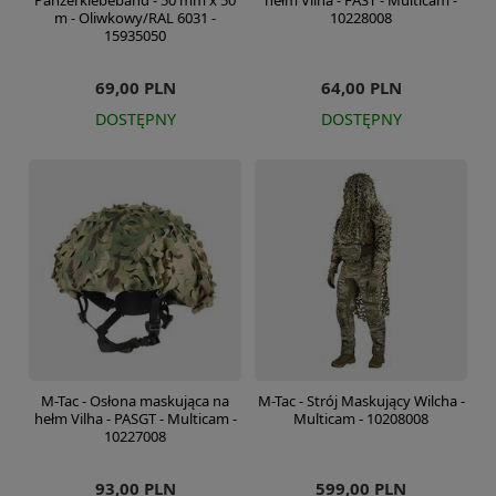
Panzerklebeband - 50 mm x 50
hełm Vilha - FAST - Multicam -
m - Oliwkowy/RAL 6031 -
10228008
15935050
69,00 PLN
64,00 PLN
DOSTĘPNY
DOSTĘPNY
M-Tac - Osłona maskująca na
M-Tac - Strój Maskujący Wilcha -
hełm Vilha - PASGT - Multicam -
Multicam - 10208008
10227008
93,00 PLN
599,00 PLN