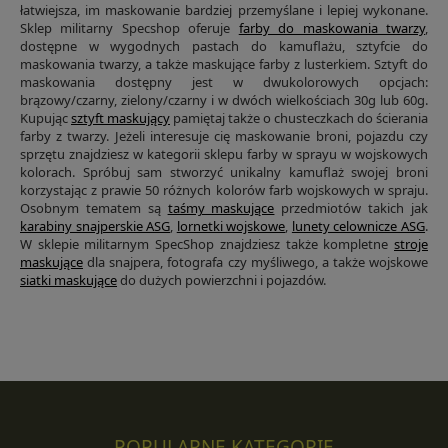
łatwiejsza, im maskowanie bardziej przemyślane i lepiej wykonane.
Sklep militarny Specshop oferuje
farby do maskowania twarzy
,
dostępne w wygodnych pastach do kamuflażu, sztyfcie do
maskowania twarzy, a także maskujące farby z lusterkiem. Sztyft do
maskowania dostępny jest w dwukolorowych opcjach:
brązowy/czarny, zielony/czarny i w dwóch wielkościach 30g lub 60g.
Kupując
sztyft maskujący
pamiętaj także o chusteczkach do ścierania
farby z twarzy. Jeżeli interesuje cię maskowanie broni, pojazdu czy
sprzętu znajdziesz w kategorii sklepu farby w sprayu w wojskowych
kolorach. Spróbuj sam stworzyć unikalny kamuflaż swojej broni
korzystając z prawie 50 różnych kolorów farb wojskowych w spraju.
Osobnym tematem są
taśmy maskujące
przedmiotów takich jak
karabiny snajperskie ASG
,
lornetki wojskowe
,
lunety celownicze ASG
.
W sklepie militarnym SpecShop znajdziesz także kompletne
stroje
maskujące
dla snajpera, fotografa czy myśliwego, a także wojskowe
siatki maskujące
do dużych powierzchni i pojazdów.
POPULARNE KATEGORIE