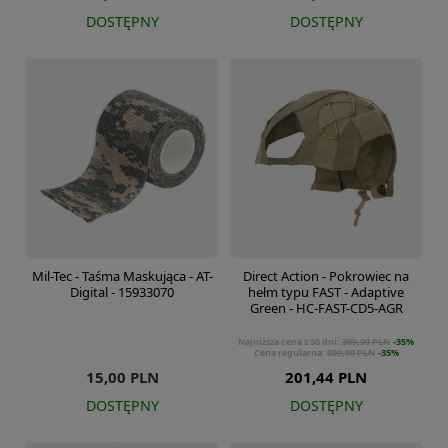
DOSTĘPNY
DOSTĘPNY
Mil-Tec - Taśma Maskująca - AT-
Direct Action - Pokrowiec na
Digital - 15933070
hełm typu FAST - Adaptive
Green - HC-FAST-CD5-AGR
Najniższa cena z 30 dni:
309,90 PLN
-35%
Cena regularna:
309,90 PLN
-35%
15,00 PLN
201,44 PLN
DOSTĘPNY
DOSTĘPNY