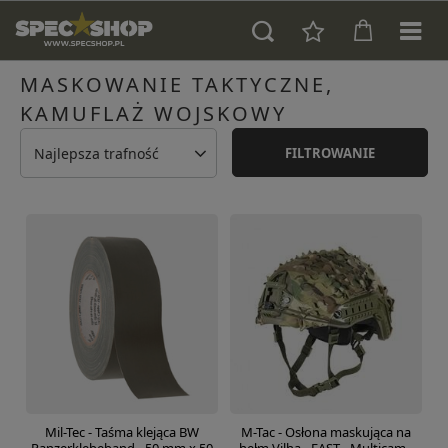
MASKOWANIE TAKTYCZNE,
KAMUFLAŻ WOJSKOWY
Najlepsza trafność
FILTROWANIE
Mil-Tec - Taśma klejąca BW
M-Tac - Osłona maskująca na