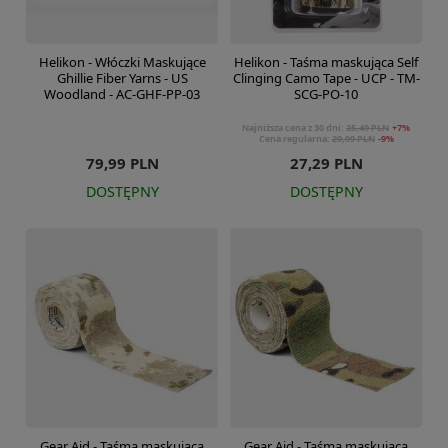
Helikon - Włóczki Maskujące
Helikon - Taśma maskująca Self
Ghillie Fiber Yarns - US
Clinging Camo Tape - UCP - TM-
Woodland - AC-GHF-PP-03
SCG-PO-10
Najniższa cena z 30 dni:
25,49 PLN
+7%
Cena regularna:
29,99 PLN
-9%
79,99 PLN
27,29 PLN
DOSTĘPNY
DOSTĘPNY
Gear Aid - Taśma maskująca
Gear Aid - Taśma maskująca