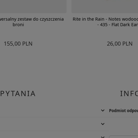
ersalny zestaw do czyszczenia
Rite in the Rain - Notes wodood
broni
- 435 - Flat Dark Ea
155,00 PLN
26,00 PLN
 PYTANIA
INF
Podmiot odpow
. Możliwy jest również kontakt telefoniczny od pn. do pt.
Producent
Sturm Handel
Adres: Arneburg
tomiast zamówienia online można opłacić za pomocą BLIK,