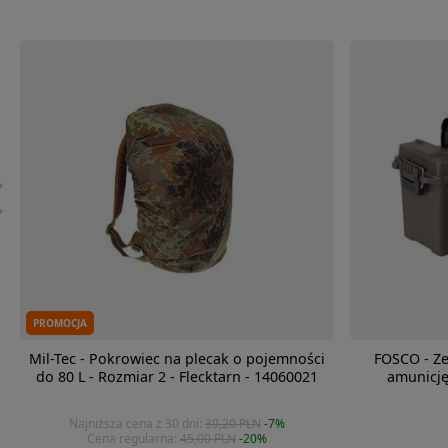
PROMOCJA
Mil-Tec - Pokrowiec na plecak o pojemności
FOSCO - Ze
do 80 L - Rozmiar 2 - Flecktarn - 14060021
amunicję
Najniższa cena z 30 dni:
39,20 PLN
-7%
Cena regularna:
45,00 PLN
-20%