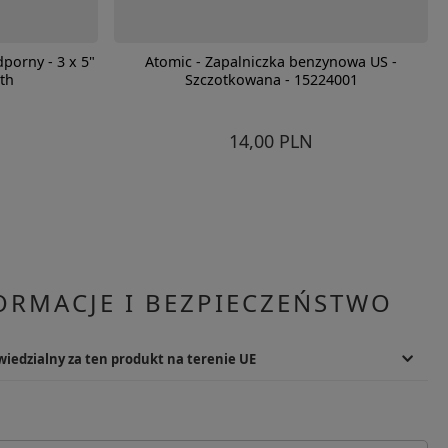
porny - 3 x 5"
Atomic - Zapalniczka benzynowa US -
rth
Szczotkowana - 15224001
14,00 PLN
ORMACJE I BEZPIECZEŃSTWO
iedzialny za ten produkt na terenie UE
Podmiot odpowiedzialny
s GmbH
Sturm Handels GmbH
er Straße 37
Adres: Arneburger Straße 37