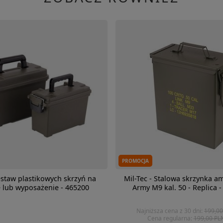
PROMOCJA
staw plastikowych skrzyń na
Mil-Tec - Stalowa skrzynka a
 lub wyposażenie - 465200
Army M9 kal. 50 - Replica 
Najniższa cena z 30 dni:
199,00
Cena regularna:
199,00 PL