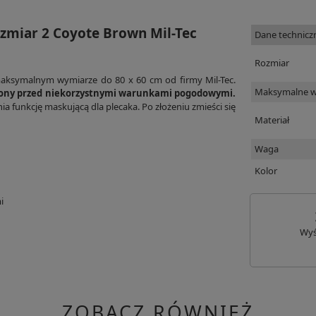
ozmiar 2 Coyote Brown Mil-Tec
Dane technicz
Rozmiar
aksymalnym wymiarze do 80 x 60 cm od firmy Mil-Tec.
Maksymalne 
rony przed niekorzystnymi warunkami pogodowymi.
 funkcję maskującą dla plecaka. Po złożeniu zmieści się
Materiał
Waga
Kolor
i
Wyś
ZOBACZ RÓWNIEŻ