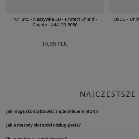
101 Inc. - Naszywka 3D - Protect Shield -
FOSCO - Uniw
Coyote - 444130-5050
14,99 PLN
NAJCZĘSTSZE
Jak mogę skontaktować się ze sklepem (BOK)?
Najlepszym rozwiązaniem będzie wysłanie e-maila na info@specshop.pl
Jakie metody płatności obsługujecie?
9.00-17.00, pod numerem +48 533 372 997.
W przypadku sklepu stacjonarnego oczywiście kartą lub gotówką, na
Ile mam dni na zwrot towaru?