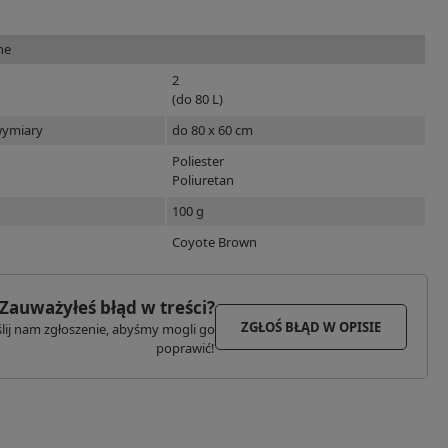
ne
2
(do 80 L)
wymiary
do 80 x 60 cm
Poliester
Poliuretan
100 g
Coyote Brown
Zauważyłeś błąd w treści?
ZGŁOŚ BŁĄD W OPISIE
lij nam zgłoszenie, abyśmy mogli go
poprawić!