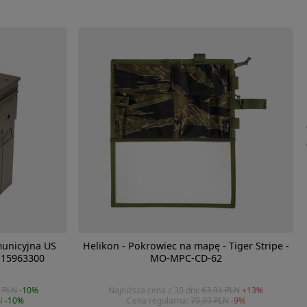
municyjna US
Helikon - Pokrowiec na mapę - Tiger Stripe -
- 15963300
MO-MPC-CD-62
 PLN
-10%
Najniższa cena z 30 dni:
63,91 PLN
+13%
N
-10%
Cena regularna:
79,99 PLN
-9%