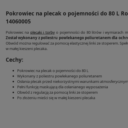
Pokrowiec na plecak o pojemności do 80 L R
14060005
Pokrowiec na
plecaki i torby
o pojemności do 80 litrów i wymiarach m
Został wykonany z poliestru powlekanego poliuretanem dla och
Obwód można regulować za pomocą elastycznej linki ze stoperem. Spełnia
w małej kieszeni plecaka.
Cechy:
Pokrowiec na plecak o pojemności do 80 L
Wykonany z poliestru powlekanego poliuretanem
Osłania plecak przed niekorzystnymi warunkami atmosferycznym
Pełni funkcję maskującą dla osłanianego wyposażenia
Obwód z regulacją za pomocą linki ze stoperem
Po złożeniu mieści się w małej kieszeni plecaka