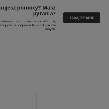
39590
Kod pocztowy: 39590
bujesz pomocy? Masz
rmünde
Miasto: Tangermünde
pytania?
Kraj: Niemcy
ZADAJ PYTANIE
fo@sturm-miltec.de
Adres email: info@sturm-miltec.de
pytanie a my odpowiemy niezwłocznie,
sze pytania i odpowiedzi publikując dla
innych.