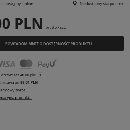
niedostępny
online
Niedostępny stacjonarnie
00 PLN
brutto
/
szt.
POWIADOM MNIE O DOSTĘPNOŚCI PRODUKTU
e otrzymasz
40.00 pkt.
dostawa od
99,01 PLN
darmowy zwrot
ormacyjna produktu