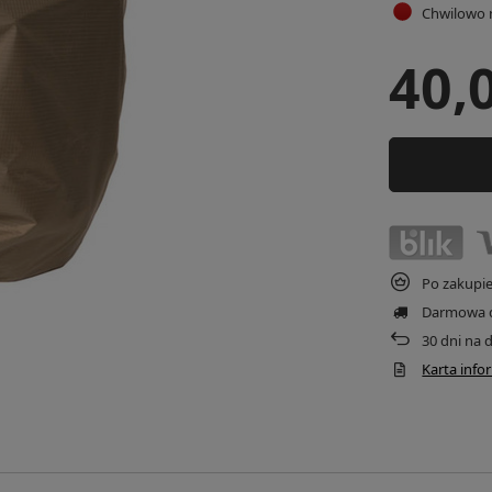
Chwilowo 
40,
Po zakupi
Darmowa 
30
dni na 
Karta inf