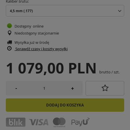
Kaliber śrutu
4,5 mm (.177)
Dostępny
online
Niedostępny stacjonarnie
Wysyłka już
w środę
Sprawdź czasy i koszty wysyłki
1 079,00 PLN
brutto
/
szt.
-
+
DODAJ DO KOSZYKA