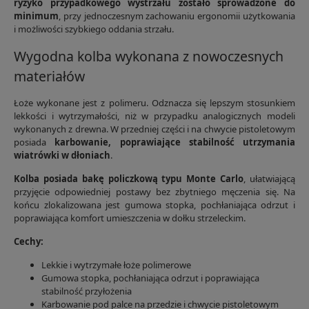
ryzyko przypadkowego wystrzału zostało sprowadzone do
minimum
, przy jednoczesnym zachowaniu ergonomii użytkowania
i możliwości szybkiego oddania strzału.
Wygodna kolba wykonana z nowoczesnych
materiałów
Łoże wykonane jest z polimeru. Odznacza się lepszym stosunkiem
lekkości i wytrzymałości, niż w przypadku analogicznych modeli
wykonanych z drewna. W przedniej części i na chwycie pistoletowym
posiada
karbowanie, poprawiające stabilność utrzymania
wiatrówki w dłoniach
.
Kolba posiada bakę policzkową typu Monte Carlo
, ułatwiającą
przyjęcie odpowiedniej postawy bez zbytniego męczenia się. Na
końcu zlokalizowana jest gumowa stopka, pochłaniająca odrzut i
poprawiająca komfort umieszczenia w dołku strzeleckim.
Cechy:
Lekkie i wytrzymałe łoże polimerowe
Gumowa stopka, pochłaniająca odrzut i poprawiająca
stabilność przyłożenia
Karbowanie pod palce na przedzie i chwycie pistoletowym