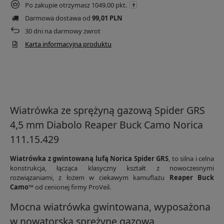
Po zakupie otrzymasz
1049.00 pkt.
Darmowa dostawa od
99,01 PLN
30
dni na darmowy zwrot
Karta informacyjna produktu
Wiatrówka ze sprężyną gazową Spider GRS
4,5 mm Diabolo Reaper Buck Camo Norica
111.15.429
Wiatrówka z gwintowaną lufą Norica Spider GRS
, to silna i celna
konstrukcja, łącząca klasyczny kształt z nowoczesnymi
rozwiązaniami, z łożem w ciekawym kamuflażu
Reaper Buck
Camo™
od cenionej firmy ProVeil.
Mocna wiatrówka gwintowana, wyposażona
w nowatorską sprężynę gazową