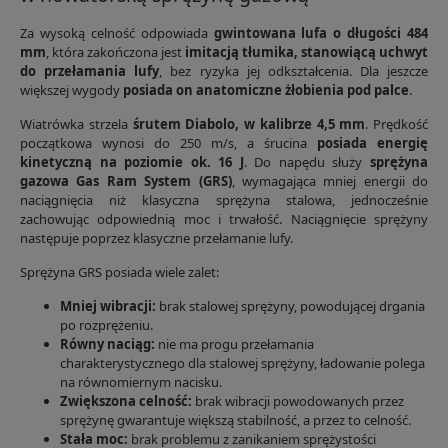
Za wysoką celność odpowiada
gwintowana lufa o długości 484
mm
, która zakończona jest
imitacją tłumika, stanowiącą uchwyt
do przełamania lufy
, bez ryzyka jej odkształcenia. Dla jeszcze
większej wygody
posiada on anatomiczne żłobienia pod palce
.
Wiatrówka strzela
śrutem Diabolo, w kalibrze 4,5 mm
. Prędkość
początkowa wynosi do 250 m/s, a śrucina
posiada energię
kinetyczną na poziomie ok. 16 J
. Do napędu służy
sprężyna
gazowa Gas Ram System (GRS)
, wymagająca mniej energii do
naciągnięcia niż klasyczna sprężyna stalowa, jednocześnie
zachowując odpowiednią moc i trwałość. Naciągnięcie sprężyny
następuje poprzez klasyczne przełamanie lufy.
Sprężyna GRS posiada wiele zalet:
Mniej wibracji:
brak stalowej sprężyny, powodującej drgania
po rozprężeniu.
Równy naciąg:
nie ma progu przełamania
charakterystycznego dla stalowej sprężyny, ładowanie polega
na równomiernym nacisku.
Zwiększona celność:
brak wibracji powodowanych przez
sprężynę gwarantuje większą stabilność, a przez to celność.
Stała moc:
brak problemu z zanikaniem sprężystości