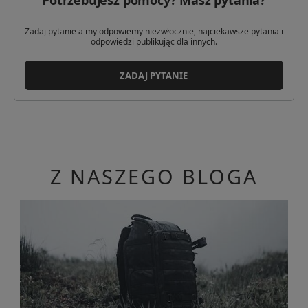
Potrzebujesz pomocy? Masz pytania?
oczekuje na odbiór przez kuriera.
M-Tac
Adres: Stefana Starzyńskiego 87
Wstrzymane:
Realizacja Twojego zamówienia została wstrzymana.
Zadaj pytanie a my odpowiemy niezwłocznie, najciekawsze pytania i
Kod pocztowy: 05-090
Powodem może być brak zamówionego przez Ciebie towaru w
odpowiedzi publikując dla innych.
Miasto: Dawidy Bankowe
magazynie. Skontaktuj się z Biurem Obsługi Klienta.
Kraj: Polska
ZADAJ PYTANIE
Adres email: sale@m-tac.pl
Podmiot odpowiedzialny
M-Tac
Adres: Stefana Starzyńskiego 87
Kod pocztowy: 05-090
Miasto: Dawidy Bankowe
Z NASZEGO BLOGA
Kraj: Polska
Adres email: sale@m-tac.pl