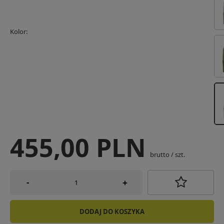
Kolor
455,00 PLN
brutto
/
szt.
-
+
DODAJ DO KOSZYKA