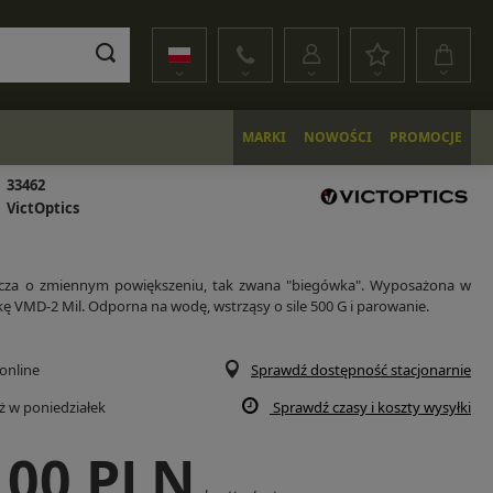
MARKI
NOWOŚCI
PROMOCJE
33462
VictOptics
icza o zmiennym powiększeniu, tak zwana "biegówka". Wyposażona w
kę VMD-2 Mil. Odporna na wodę, wstrząsy o sile 500 G i parowanie.
online
Sprawdź dostępność stacjonarnie
uż
w poniedziałek
Sprawdź czasy i koszty wysyłki
,00 PLN