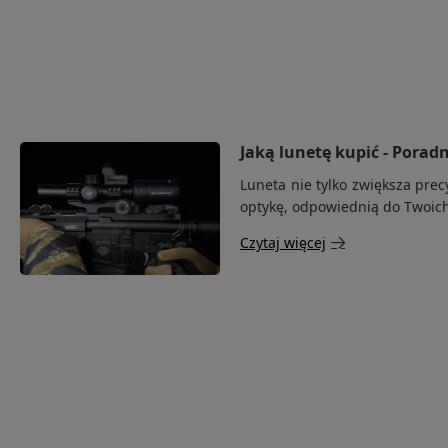
Oczekuje na dostawę:
Przynajmniej jeden z zamówionych prze
zewnętrznego. Na ogół wydłuża to czas realizacji o 1-5 dni.
Oczekuje na wpłatę:
Twoje zamówienie oczekuje na opłacenie. Po
realizacji.
Pakowane:
Twoje zamówienie jest kompletowane w magazynie. Niebaw
Gotowe do wysłania:
Twoje zamówienie zostało spakowane i oczekuje n
Jaką lunetę kupić - Porad
Wstrzymane:
Realizacja Twojego zamówienia została wstrzymana. P
Luneta nie tylko zwiększa pre
magazynie. Skontaktuj się z Biurem Obsługi Klienta.
optykę, odpowiednią do Twoich
Czytaj więcej