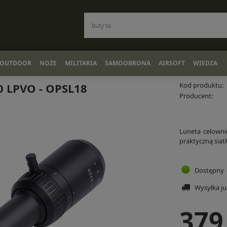
OUTDOOR
NOŻE
MILITARIA
SAMOOBRONA
AIRSOFT
WIEDZA
0 LPVO - OPSL18
Kod produktu:
Producent:
Luneta celown
praktyczną siat
Dostępny
Wysyłka j
379