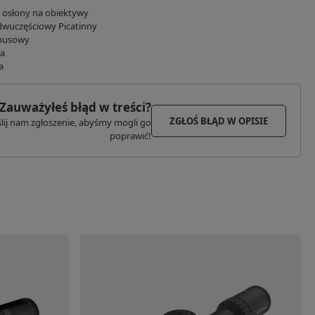
osłony na obiektywy
wuczęściowy Picatinny
mbusowy
ka
a
Zauważyłeś błąd w treści?
ZGŁOŚ BŁĄD W OPISIE
lij nam zgłoszenie, abyśmy mogli go
poprawić!