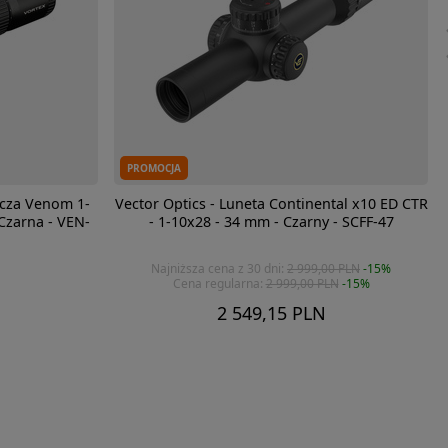
PROMOCJA
icza Venom 1-
Vector Optics - Luneta Continental x10 ED CTR
Czarna - VEN-
- 1-10x28 - 34 mm - Czarny - SCFF-47
Najniższa cena z 30 dni:
2 999,00 PLN
-15%
Cena regularna:
2 999,00 PLN
-15%
2 549,15 PLN