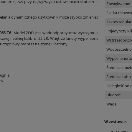
uocznie, zaś przy najwyższych ustawieniach skutecznie
Powiększenie
Siatka celowni
trzelania dynamicznego użytkownik może szybko zmieniać
Zakres regulac
Pojedyńczy kli
063 T6
. Model ZOD jest wodoodporny oraz wytrzymuje
znej i palnej kalibru .22 LR. Wnętrze lunety wypełnione
Wstrząsoodpo
uczęściowy montaż na szynę Picatinny.
Wodoszczelno
Wypełnienie 
Średnica obie
ignią
Średnica tubu
OA
Odległość od 
Długość
Waga
W zestawie:
Luneta