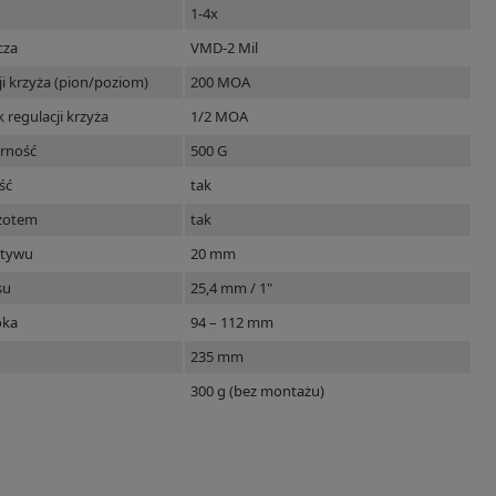
1-4x
cza
VMD-2 Mil
ji krzyża (pion/poziom)
200 MOA
k regulacji krzyża
1/2 MOA
rność
500 G
ść
tak
azotem
tak
ktywu
20 mm
su
25,4 mm / 1"
oka
94 – 112 mm
235 mm
300 g (bez montażu)