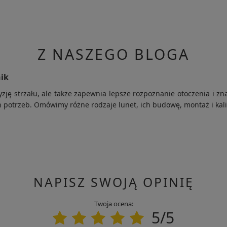
z Ciebie produktów wymaga przesunięcia z magazynu
 zaksięgowaniu wpłaty natychmiast przystąpimy do jego
Z NASZEGO BLOGA
em zostanie przekazane do wysyłania.
a odbiór przez kuriera.
nik
owodem może być brak zamówionego przez Ciebie towaru w
cyzję strzału, ale także zapewnia lepsze rozpoznanie otoczenia i
 potrzeb. Omówimy różne rodzaje lunet, ich budowę, montaż i kali
NAPISZ SWOJĄ OPINIĘ
Twoja ocena:
5/5