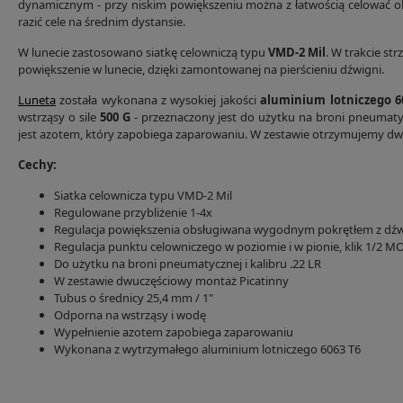
dynamicznym - przy niskim powiększeniu można z łatwością celować ob
razić cele na średnim dystansie.
W lunecie zastosowano siatkę celowniczą typu
VMD-2 Mil
. W trakcie s
powiększenie w lunecie, dzięki zamontowanej na pierścieniu dźwigni.
Luneta
została wykonana z wysokiej jakości
aluminium lotniczego 6
wstrząsy o sile
500 G
- przeznaczony jest do użytku na broni pneumatyc
jest azotem, który zapobiega zaparowaniu. W zestawie otrzymujemy dw
Cechy:
Siatka celownicza typu VMD-2 Mil
Regulowane przybliżenie 1-4x
Regulacja powiększenia obsługiwana wygodnym pokrętłem z dźw
Regulacja punktu celowniczego w poziomie i w pionie, klik 1/2 M
Do użytku na broni pneumatycznej i kalibru .22 LR
W zestawie dwuczęściowy montaż Picatinny
Tubus o średnicy 25,4 mm / 1"
Odporna na wstrząsy i wodę
Wypełnienie azotem zapobiega zaparowaniu
Wykonana z wytrzymałego aluminium lotniczego 6063 T6