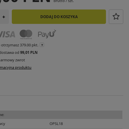
brutto
/
szt.
DODAJ DO KOSZYKA
+
e otrzymasz
379.00 pkt.
dostawa od
99,01 PLN
darmowy zwrot
ormacyjna produktu
ne:
wcy
OPSL18