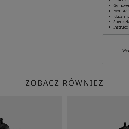
Gumowe 
Montaż d
Klucz i
Ścierecz
Instrukcj
Wyś
ZOBACZ RÓWNIEŻ