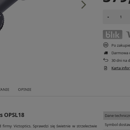
-
Po zakupi
Darmowa 
30
dni na 
Karta inf
TANIE
OPINIE
cs OPSL18
Dane technicz
Symbol dosta
 firmy Victoptics. Sprawdzi się świetnie w strzelectwie