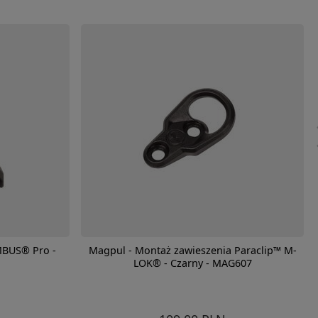
MBUS® Pro -
Magpul - Montaż zawieszenia Paraclip™ M-
LOK® - Czarny - MAG607