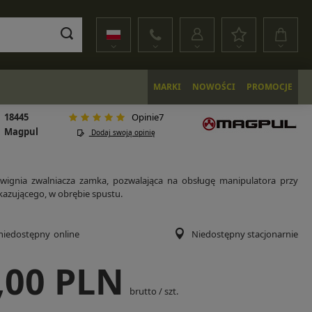
MARKI
NOWOŚCI
PROMOCJE
18445
Opinie7
Magpul
Dodaj swoją opinię
wignia zwalniacza zamka, pozwalająca na obsługę manipulatora przy
kazującego, w obrębie spustu.
niedostępny
online
Niedostępny stacjonarnie
,00 PLN
brutto
/
szt.