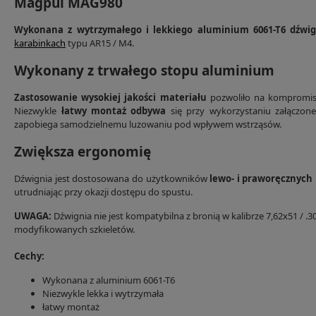
Magpul MAG980
Wykonana z wytrzymałego i lekkiego aluminium 6061-T6 dźwig
karabinkach
typu AR15 / M4.
Wykonany z trwałego stopu aluminium
Zastosowanie wysokiej jakości materiału
pozwoliło na kompromi
Niezwykle
łatwy montaż odbywa
się przy wykorzystaniu załączon
zapobiega samodzielnemu luzowaniu pod wpływem wstrząsów.
Zwiększa ergonomię
Dźwignia jest dostosowana do użytkowników
lewo- i praworęcznych
utrudniając przy okazji dostępu do spustu.
UWAGA:
Dźwignia nie jest kompatybilna z bronią w kalibrze 7,62x51 / 
modyfikowanych szkieletów.
Cechy:
Wykonana z aluminium 6061-T6
Niezwykle lekka i wytrzymała
łatwy montaż