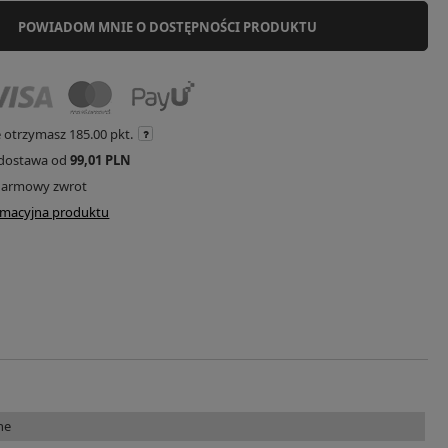
POWIADOM MNIE O DOSTĘPNOŚCI PRODUKTU
e otrzymasz
185.00 pkt.
dostawa od
99,01 PLN
darmowy zwrot
ormacyjna produktu
ne