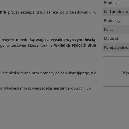
Producent
Kod produktu
nia
przyspieszająca zrzut zamka po przeładowaniu w
Produkcja
Kolor
Materiał
s między
niewielką wagą a wysoką wytrzymałością
.
ego w zestawie klucza torx, a
wkładka Nyloc® Blue
Kompatybilno
Wyś
i jest obsługiwana przy pomocy palca wskazującego, nie
.308 Winchester oraz większością niestandardowych lub