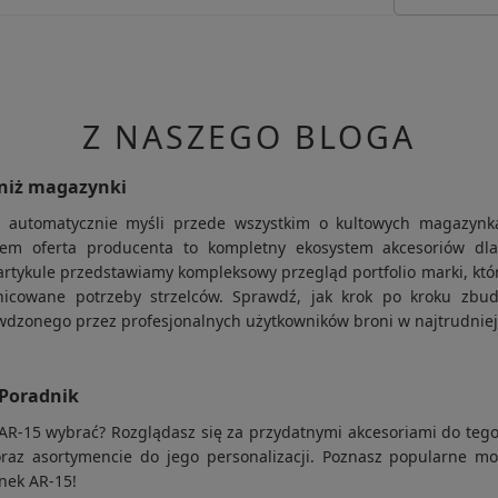
z Ciebie produktów wymaga przesunięcia z magazynu
 zaksięgowaniu wpłaty natychmiast przystąpimy do jego
Z NASZEGO BLOGA
em zostanie przekazane do wysyłania.
a odbiór przez kuriera.
 niż magazynki
owodem może być brak zamówionego przez Ciebie towaru w
ż automatycznie myśli przede wszystkim o kultowych magazyn
sem oferta producenta to kompletny ekosystem akcesoriów dl
tykule przedstawiamy kompleksowy przegląd portfolio marki, któ
nicowane potrzeby strzelców. Sprawdź, jak krok po kroku zbu
dzonego przez profesjonalnych użytkowników broni w najtrudniej
 Poradnik
n AR-15 wybrać? Rozglądasz się za przydatnymi akcesoriami do teg
raz asortymencie do jego personalizacji. Poznasz popularne m
nek AR-15!