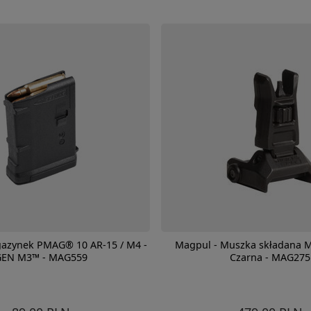
azynek PMAG® 10 AR-15 / M4 -
Magpul - Muszka składana 
GEN M3™ - MAG559
Czarna - MAG275