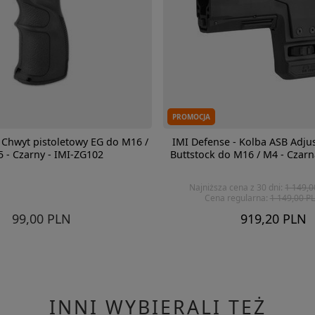
PROMOCJA
 Chwyt pistoletowy EG do M16 /
IMI Defense - Kolba ASB Adju
 - Czarny - IMI-ZG102
Buttstock do M16 / M4 - Czarn
Najniższa cena z 30 dni:
1 149,0
Cena regularna:
1 149,00 P
99,00 PLN
919,20 PLN
INNI WYBIERALI TEŻ