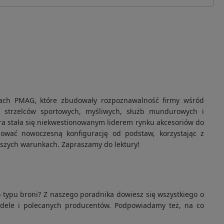
kach PMAG, które zbudowały rozpoznawalność firmy wśród
a strzelców sportowych, myśliwych, służb mundurowych i
ra stała się niekwestionowanym liderem rynku akcesoriów do
dować nowoczesną konfigurację od podstaw, korzystając z
szych warunkach. Zapraszamy do lektury!
o typu broni? Z naszego poradnika dowiesz się wszystkiego o
odele i polecanych producentów. Podpowiadamy też, na co