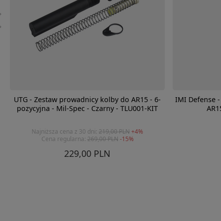
UTG - Zestaw prowadnicy kolby do AR15 - 6-
IMI Defense -
pozycyjna - Mil-Spec - Czarny - TLU001-KIT
AR15
Najniższa cena z 30 dni:
219,00 PLN
+4%
Cena regularna:
269,00 PLN
-15%
229,00 PLN