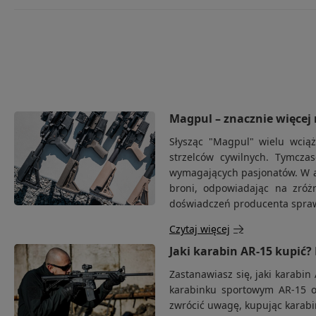
dni na sprowadzenie części produktów.
Oczekuje na dostawę:
Przynajmniej jeden z zamówionych prze
zewnętrznego. Na ogół wydłuża to czas realizacji o 1-5 dni.
Oczekuje na wpłatę:
Twoje zamówienie oczekuje na opłacenie. Po
realizacji.
Pakowane:
Twoje zamówienie jest kompletowane w magazynie. Niebaw
Gotowe do wysłania:
Twoje zamówienie zostało spakowane i oczekuje n
Magpul – znacznie więcej
Wstrzymane:
Realizacja Twojego zamówienia została wstrzymana. P
Słysząc "Magpul" wielu wcią
magazynie. Skontaktuj się z Biurem Obsługi Klienta.
strzelców cywilnych. Tymcza
wymagających pasjonatów. W ar
broni, odpowiadając na zróż
doświadczeń producenta spraw
Czytaj więcej
Jaki karabin AR-15 kupić?
Zastanawiasz się, jaki karabi
karabinku sportowym AR-15 o
zwrócić uwagę, kupując karabi