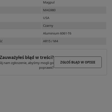
Magpul
MAG980
USA
Czarny
Aluminium 6061-T6
ść
AR15 / M4
Zauważyłeś błąd w treści?
ZGŁOŚ BŁĄD W OPISIE
lij nam zgłoszenie, abyśmy mogli go
poprawić!