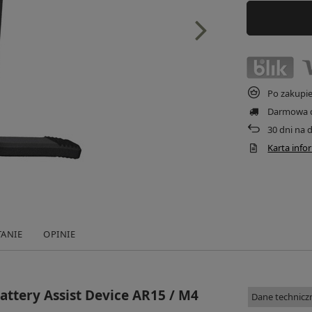
Po zakupi
Darmowa 
30
dni na 
Karta inf
TANIE
OPINIE
ttery Assist Device AR15 / M4
Dane technicz