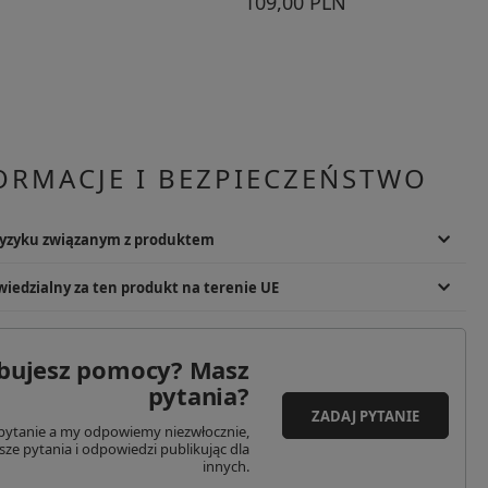
109,00 PLN
ORMACJE I BEZPIECZEŃSTWO
ryzyku związanym z produktem
dzenia ciała. Produkt montowany na broni. Zalecany montaż u
iedzialny za ten produkt na terenie UE
prawdzić przed użyciem. Zużyty produkt utylizować zgodnie z lokalnymi
Podmiot odpowiedzialny
ies Corp.
SPC - Tomasz Kita Spółka Komandytowo-
bujesz pomocy? Masz
 Highway 290 West
Akcyjna
pytania?
78735
Adres: Tadeusza Kościuszki 114/2N
ZADAJ PYTANIE
Kod pocztowy: 61-717
pytanie a my odpowiemy niezwłocznie,
dnoczone
Miasto: Poznań
sze pytania i odpowiedzi publikując dla
nfo@magpul.com
Kraj: Polska
innych.
Adres email: info@specshop.pl