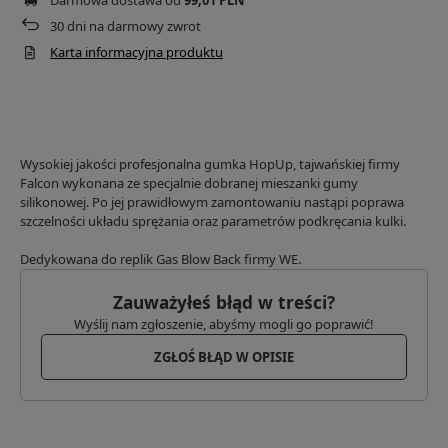
Darmowa dostawa od
99,01 PLN
30
dni na darmowy zwrot
Karta informacyjna produktu
Wysokiej jakości profesjonalna gumka HopUp, tajwańskiej firmy
Falcon wykonana ze specjalnie dobranej mieszanki gumy
silikonowej. Po jej prawidłowym zamontowaniu nastąpi poprawa
szczelności układu sprężania oraz parametrów podkręcania kulki.
Dedykowana do replik Gas Blow Back firmy WE.
Zauważyłeś błąd w treści?
Wyślij nam zgłoszenie, abyśmy mogli go poprawić!
ZGŁOŚ BŁĄD W OPISIE