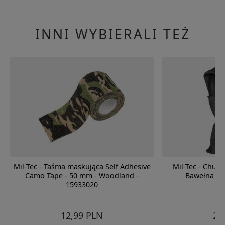
INNI WYBIERALI TEŻ
Mil-Tec - Taśma maskująca Self Adhesive
Mil-Tec - Chus
Camo Tape - 50 mm - Woodland -
Bawełna - 
15933020
12,99 PLN
29