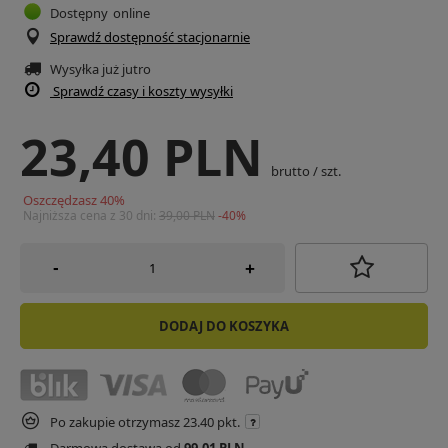
Dostępny
online
Sprawdź dostępność stacjonarnie
Wysyłka już
jutro
Sprawdź czasy i koszty wysyłki
23,40 PLN
brutto
/
szt.
Oszczędzasz
40
%
Najniższa cena z 30 dni:
39,00 PLN
-40%
-
+
DODAJ DO KOSZYKA
Po zakupie otrzymasz
23.40 pkt.