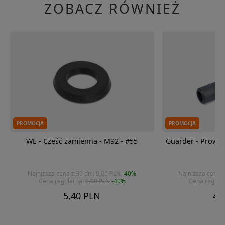
ZOBACZ RÓWNIEŻ
PROMOCJA
PROMOCJA
WE - Część zamienna - M92 - #55
Guarder - Prowad
Najniższa cena z 30 dni:
9,00 PLN
-40%
Najniższa cena z
Cena regularna:
9,00 PLN
-40%
Cena regula
5,40 PLN
41