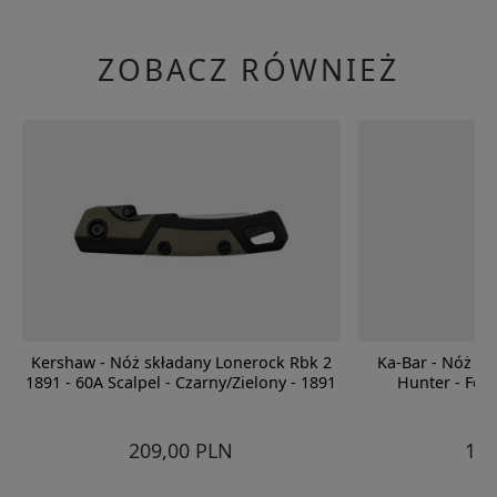
ZOBACZ RÓWNIEŻ
Kershaw - Nóż składany Lonerock Rbk 2
Ka-Bar - Nóż sk
1891 - 60A Scalpel - Czarny/Zielony - 1891
Hunter - Fol
209,00 PLN
189