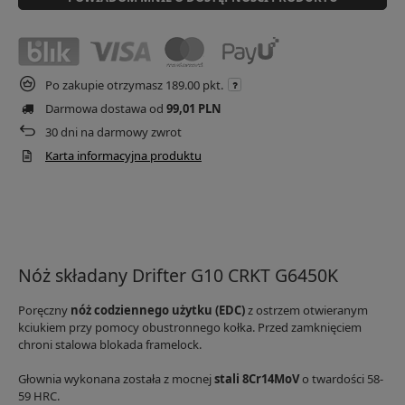
Po zakupie otrzymasz
189.00 pkt.
Darmowa dostawa od
99,01 PLN
30
dni na darmowy zwrot
Karta informacyjna produktu
Nóż składany Drifter G10 CRKT G6450K
Poręczny
nóż codziennego użytku (EDC)
z ostrzem otwieranym
kciukiem przy pomocy obustronnego kołka. Przed zamknięciem
chroni stalowa blokada framelock.
Głownia wykonana została z mocnej
stali 8Cr14MoV
o twardości 58-
59 HRC.