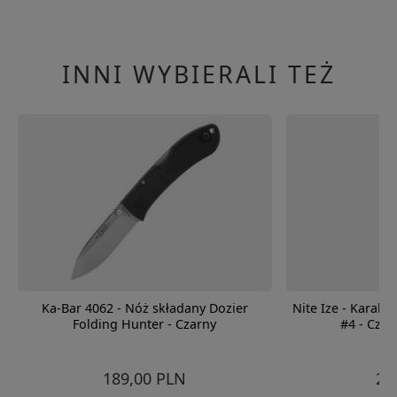
INNI WYBIERALI TEŻ
Ka-Bar 4062 - Nóż składany Dozier
Nite Ize - Karabi
Folding Hunter - Czarny
#4 - Czar
189,00 PLN
25