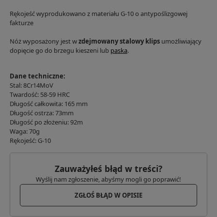
Rękojeść wyprodukowano z materiału G-10 o antypoślizgowej
fakturze
Nóż wyposażony jest w
zdejmowany stalowy klips
umożliwiający
dopięcie go do brzegu kieszeni lub
paska
.
Dane techniczne:
Stal: 8Cr14MoV
Twardość: 58-59 HRC
Długość całkowita: 165 mm
Długość ostrza: 73mm
Długość po złożeniu: 92m
Waga: 70g
Rękojeść: G-10
Zauważyłeś błąd w treści?
Wyślij nam zgłoszenie, abyśmy mogli go poprawić!
ZGŁOŚ BŁĄD W OPISIE