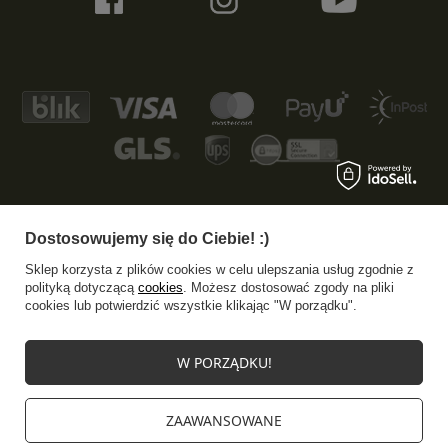
Dostosowujemy się do Ciebie! :)
+48 533 372 997
info@specshop.pl
Sklep korzysta z plików cookies w celu ulepszania usług zgodnie z
SpecShop.pl
,
Bałtycka 6
,
61-013
Poznań
polityką dotyczącą
cookies
. Możesz dostosować zgody na pliki
cookies lub potwierdzić wszystkie klikając "W porządku".
W sklepie prezentujemy ceny brutto (z VAT).
W PORZĄDKU!
Stawki VAT dla konsumentów z kraju:
Polska
.
ZAAWANSOWANE