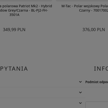
a polarowa Patriot Mk2 - Hybrid
M-Tac - Polar wojskowy Polar
adow Grey/Czarna - BL-PJ2-FH-
Czarny - 7001700
3501A
349,99 PLN
376,00 PLN
 PYTANIA
INF
Podmiot odpow
. Możliwy jest również kontakt telefoniczny od pn. do pt.
Producent
M-Tac
Adres: Stefana 
tomiast zamówienia online można opłacić za pomocą BLIK,
ego lub płatności odroczonej PayPo.
Kod pocztowy: 