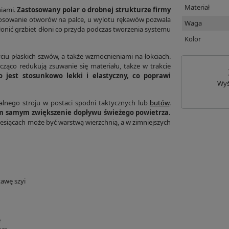
Materiał
niami.
Zastosowany polar o drobnej strukturze firmy
osowanie otworów na palce, u wylotu rękawów pozwala
Waga
onić grzbiet dłoni co przyda podczas tworzenia systemu
Kolor
ciu płaskich szwów, a także wzmocnieniami na łokciach.
cząco redukują zsuwanie się materiału, także w trakcie
 jest stosunkowo lekki i elastyczny, co poprawi
Wyś
alnego stroju w postaci spodni taktycznych lub
butów
.
ym samym zwiększenie dopływu świeżego powietrza.
miesiącach może być warstwą wierzchnią, a w zimniejszych
awę szyi
e