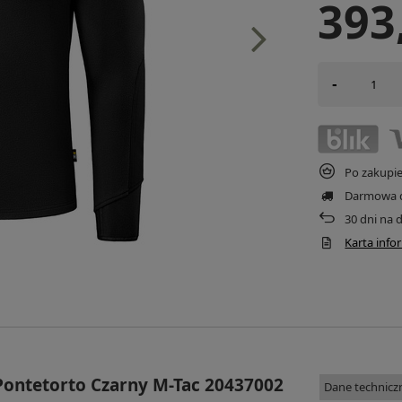
393
-
Po zakupi
Darmowa 
30
dni na 
Karta inf
Pontetorto Czarny M-Tac 20437002
Dane technicz