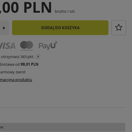
,00 PLN
brutto
/
szt.
DODAJ DO KOSZYKA
+
e otrzymasz
343 pkt.
dostawa od
99,01 PLN
darmowy zwrot
ormacyjna produktu
ne