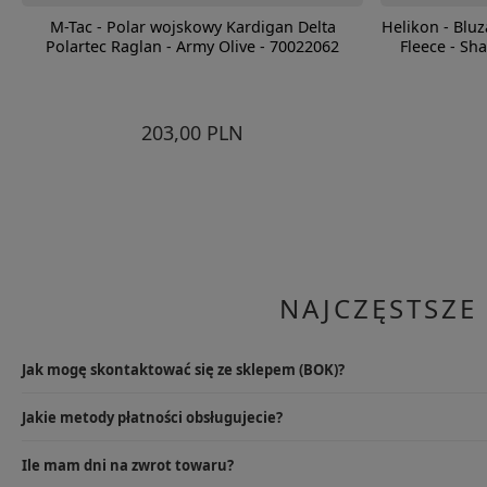
M-Tac - Polar wojskowy Kardigan Delta
Helikon - Bluz
Polartec Raglan - Army Olive - 70022062
Fleece - Sh
203,00 PLN
NAJCZĘSTSZE
Jak mogę skontaktować się ze sklepem (BOK)?
Najlepszym rozwiązaniem będzie wysłanie e-maila na info@specshop.pl
Jakie metody płatności obsługujecie?
9.00-17.00, pod numerem +48 533 372 997.
W przypadku sklepu stacjonarnego oczywiście kartą lub gotówką, na
Ile mam dni na zwrot towaru?
karty płatniczej, przelewu online i rat PayU, PayPal, przelewu tradycyjn