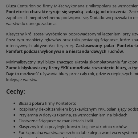
Bluza Centurion od firmy M-Tac wykonana z mikropolaru ze wzmocnie
Pontetorto charakteryzuje się wysoką izolacją od otoczenia.
Zast
zapobiec ich niepotrzebnemu podwijaniu się. Dodatkowo pozwala to osł
warstw do danego zadania.
Klasyczny krój został wyróżniony poprowadzonymi łączeniami przy uży
Poza tym mankiety rękawów oraz talia posiadają ściągacze, które zna
intensywnych aktywności fizycznej.
Zastosowany polar Pontetorto
komfort podczas wykonywania niestandardowych ruchów.
Minimalistyczny styl bluzy znacząco ułatwia skompletowanie funkcjon
Zamek błyskawiczny firmy YKK umożliwia rozsunięcie bluzy, a t
Daje to możliwość używania bluzy przez cały rok, gdzie w cieplejszych 
kolejną z warstw.
Cechy:
Bluza z polaru firmy Pontetorto
Rozpinany dekolt zamkiem błyskawicznym YKK, osłaniający podst
Przyjemna w dotyku tkanina, ze wzmocnieniami na łokciach
Elastyczne ściągacze na mankietach i talii
Klasyczny krój o przyległej konstrukcji, nie utrudnia ruchów
Funkcjonalna warstwa wierzchnia lub kolejna warstwa w systemi