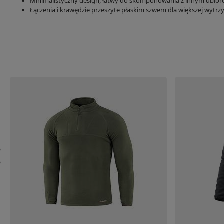
Minimalistyczny design, łatwy do skomponowania z innym ubio
Łączenia i krawędzie przeszyte płaskim szwem dla większej wytrz