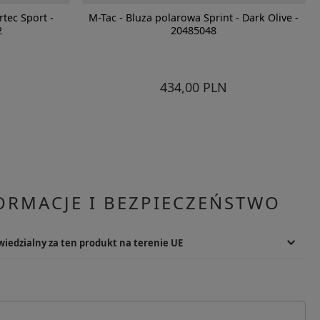
tec Sport -
M-Tac - Bluza polarowa Sprint - Dark Olive -
2
20485048
434,00 PLN
ORMACJE I BEZPIECZEŃSTWO
iedzialny za ten produkt na terenie UE
Podmiot odpowiedzialny
M-Tac
Starzyńskiego 87
Adres: Stefana Starzyńskiego 87
05-090
Kod pocztowy: 05-090