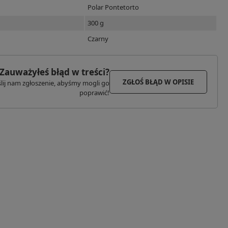
Polar Pontetorto
300 g
Czarny
Zauważyłeś błąd w treści?
ZGŁOŚ BŁĄD W OPISIE
lij nam zgłoszenie, abyśmy mogli go
poprawić!