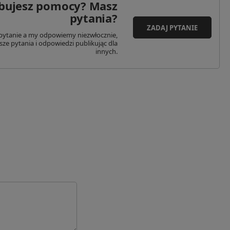
bujesz pomocy? Masz
y Bankowe
Miasto: Dawidy Bankowe
pytania?
Kraj: Polska
ZADAJ PYTANIE
le@m-tac.pl
Adres email: sale@m-tac.pl
pytanie a my odpowiemy niezwłocznie,
sze pytania i odpowiedzi publikując dla
innych.