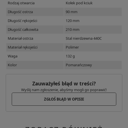
Rodzaj otwarcia
Kołek pod kciuk
Długość ostrza
90 mm
Długość rękojeści
120 mm
Długość całkowita
210 mm
Materiał ostrza
Stal nierdzewna 440C
Materiał rękojeści
Polimer
Waga
132 g
Kolor
Pomarańczowy
Zauważyłeś błąd w treści?
Wyślij nam zgłoszenie, abyśmy mogli go poprawić!
ZGŁOŚ BŁĄD W OPISIE