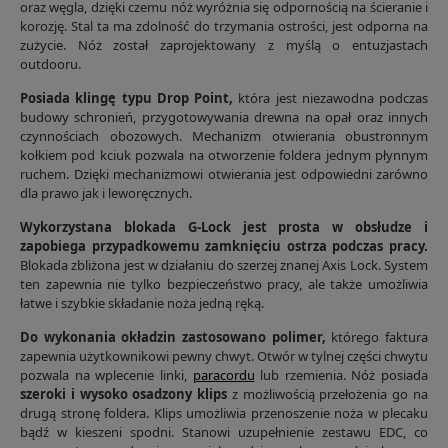
oraz węgla, dzięki czemu nóż wyróżnia się odpornością na ścieranie i
korozję. Stal ta ma zdolność do trzymania ostrości, jest odporna na
zużycie. Nóż został zaprojektowany z myślą o entuzjastach
outdooru.
Posiada klingę typu Drop Point,
która jest niezawodna podczas
budowy schronień, przygotowywania drewna na opał oraz innych
czynnościach obozowych. Mechanizm otwierania obustronnym
kołkiem pod kciuk pozwala na otworzenie foldera jednym płynnym
ruchem. Dzięki mechanizmowi otwierania jest odpowiedni zarówno
dla prawo jak i leworęcznych.
Wykorzystana blokada G-Lock jest prosta w obsłudze i
zapobiega przypadkowemu zamknięciu ostrza podczas pracy.
Blokada zbliżona jest w działaniu do szerzej znanej Axis Lock. System
ten zapewnia nie tylko bezpieczeństwo pracy, ale także umożliwia
łatwe i szybkie składanie noża jedną ręką.
Do wykonania okładzin zastosowano polimer,
którego faktura
zapewnia użytkownikowi pewny chwyt. Otwór w tylnej części chwytu
pozwala na wplecenie linki,
paracordu
lub rzemienia. Nóż posiada
szeroki i wysoko osadzony klips
z możliwością przełożenia go na
drugą stronę foldera. Klips umożliwia przenoszenie noża w plecaku
bądź w kieszeni spodni. Stanowi uzupełnienie zestawu EDC, co