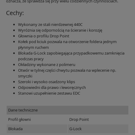
oznacza, że sprawdza się przy wielu codziennych czynnościach.
Cechy:
Wykonany ze stali nierdzewnej 440C
Wyróżnia się odpornością na ścieranie i korozję
Głownia o profilu Drop Point
Kołek pod kciuk pozwala na otworzenie foldera jednym
płynnym ruchem
Blokada G-Lock zapobiegająca przypadkowemu zamknięcia
podczas pracy
Okładziny wykonane z polimeru
Otwór w tylnej części chwytu pozwala na wplecenie np.
smyczki
Szeroki i wysoko osadzony klips
Odpowiedni dla prawo i leworęcznych
Stanowi uzupełnienie zestawu EDC
Dane techniczne
Profil głowni
Drop Point
Blokada
G-Lock