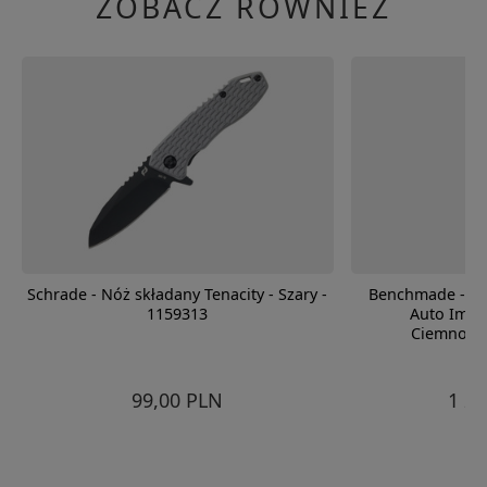
ZOBACZ RÓWNIEŻ
Schrade - Nóż składany Tenacity - Szary -
Benchmade - Nó
1159313
Auto Immu
Ciemnonie
99,00 PLN
1 2