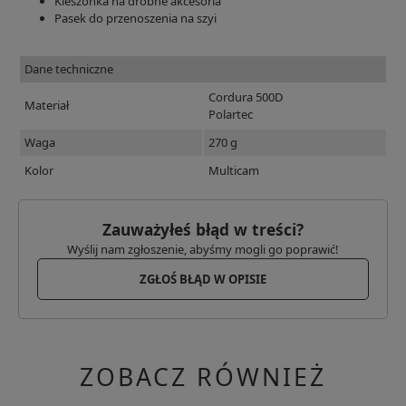
Kieszonka na drobne akcesoria
Pasek do przenoszenia na szyi
Dane techniczne
Cordura 500D
Materiał
Polartec
Waga
270 g
Kolor
Multicam
Zauważyłeś błąd w treści?
Wyślij nam zgłoszenie, abyśmy mogli go poprawić!
ZGŁOŚ BŁĄD W OPISIE
ZOBACZ RÓWNIEŻ