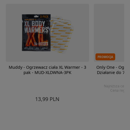
PROMOCJA
Muddy - Ogrzewacz ciała XL Warmer - 3
Only One - Ogrz
pak - MUD-XLDWNA-3PK
Działanie do 7 go
Najniższa cena 
Cena regula
13,99 PLN
8,