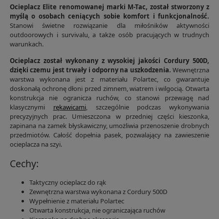
Ocieplacz Elite renomowanej marki M-Tac, został stworzony z
myślą o osobach ceniących sobie komfort i funkcjonalność.
Stanowi świetne rozwiązanie dla miłośników aktywności
outdoorowych i survivalu, a także osób pracujących w trudnych
warunkach.
Ocieplacz został wykonany z wysokiej jakości Cordury 500D,
dzięki czemu jest trwały i odporny na uszkodzenia.
Wewnętrzna
warstwa wykonana jest z materiału Polartec, co gwarantuje
doskonałą ochronę dłoni przed zimnem, wiatrem i wilgocią. Otwarta
konstrukcja nie ogranicza ruchów, co stanowi przewagę nad
klasycznymi
rękawicami
, szczególnie podczas wykonywania
precyzyjnych prac. Umieszczona w przedniej części kieszonka,
zapinana na zamek błyskawiczny, umożliwia przenoszenie drobnych
przedmiotów. Całość dopełnia pasek, pozwalający na zawieszenie
ocieplacza na szyi.
Cechy:
Taktyczny ocieplacz do rąk
Zewnętrzna warstwa wykonana z Cordury 500D
Wypełnienie z materiału Polartec
Otwarta konstrukcja, nie ograniczająca ruchów